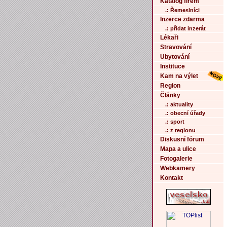
Katalog firem
.: Řemeslníci
Inzerce zdarma
.: přidat inzerát
Lékaři
Stravování
Ubytování
Instituce
Kam na výlet
Region
Články
.: aktuality
.: obecní úřady
.: sport
.: z regionu
Diskusní fórum
Mapa a ulice
Fotogalerie
Webkamery
Kontakt