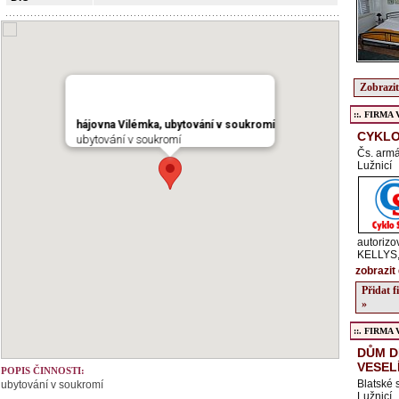
Zobrazit
::. FIRMA Ve
hájovna Vilémka, ubytování v soukromí
CYKLO
ubytování v soukromí
Čs. armá
Lužnicí
autoriz
KELLYS
zobrazit 
Přidat 
»
::. FIRMA Ve
DŮM D
VESEL
POPIS ČINNOSTI:
Blatské 
ubytování v soukromí
Lužnicí