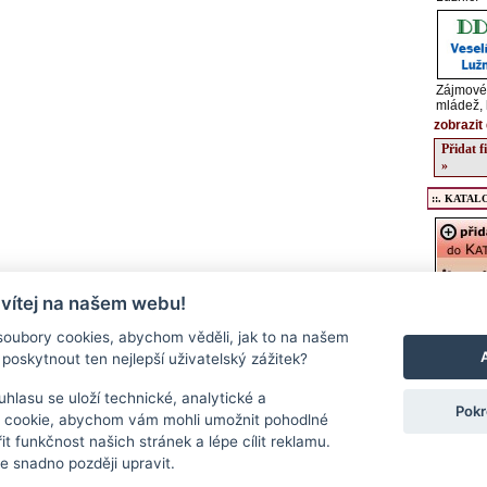
Zájmové 
mládež, 
zobrazit 
Přidat 
»
::. KATALO
 vítej na našem webu!
Registrac
údajů o v
oubory cookies, abychom věděli, jak to na našem
kulturníc
poskytnout ten nejlepší uživatelský zážitek?
regionu, 
podrobný
a stravov
hlasu se uloží technické, analytické a
Pokr
Přidat f
 cookie, abychom vám mohli umožnit pohodlné
>>
it funkčnost našich stránek a lépe cílit reklamu.
 snadno později upravit.
Kontakt
|
RSS
|
Cookies
|
Nastavení souborů cookie