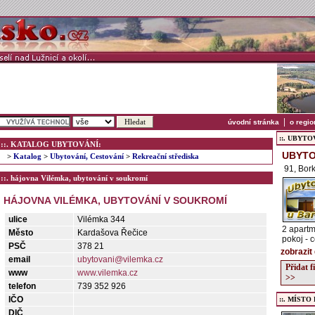
|
úvodní stránka
o regio
::. UBYTOVÁ
::. KATALOG UBYTOVÁNÍ:
UBYTO
>
Katalog
>
Ubytování, Cestování
>
Rekreační střediska
91, Bor
::. hájovna Vilémka, ubytování v soukromí
HÁJOVNA VILÉMKA, UBYTOVÁNÍ V SOUKROMÍ
ulice
Vilémka 344
2 apartm
Město
Kardašova Řečice
pokoj - 
PSČ
378 21
zobrazit
email
ubytovani@vilemka.cz
Přidat 
www
www.vilemka.cz
>>
telefon
739 352 926
IČO
::. MÍSTO
DIČ