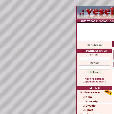
Nepřihlášen
::. PRIHLÁŠENÍ .::
e-mail:
heslo:
Nová registrace
Zapomenuté heslo
::. M E N U .::
Kulturní akce
.: Kino
.: Koncerty
.: Divadlo
.: Sport