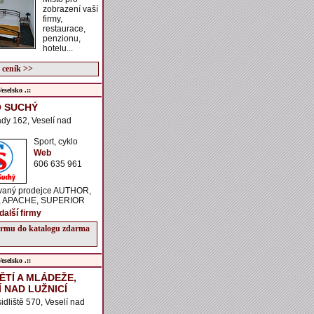
zobrazení vaší
firmy,
restaurace,
penzionu,
hotelu...
 ceník >>
selsko .::
 SUCHÝ
dy 162, Veselí nad
Sport, cyklo
Web
606 635 961
ovaný prodejce AUTHOR,
, APACHE, SUPERIOR
další firmy
firmu do katalogu zdarma
selsko .::
ĚTÍ A MLÁDEŽE,
Í NAD LUŽNICÍ
sidliště 570, Veselí nad