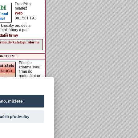
Pro děti a
mládež
Web
381 581 191
kroužky pro děti a
letní tábory a pod.
další firmy
firmu do katalogu zdarma
G FIREM .::
Přidejte
zdarma svou
firmu do
regionálního
katalogu
VESELSKO.
í získáte možnost zadání
aší firmě, vkládání
h akcí do kalendáře
Ano, můžete
vkládání obrázků a
ch informací k ubytování
ání.
očilé předvolby
irmu do katalogu zdarma