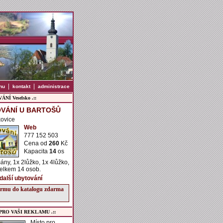
|
|
nu
kontakt
administrace
NÍ Veselsko .::
VÁNÍ U BARTOŠŮ
kovice
Web
777 152 503
Cena od
260
Kč
Kapacita
14
os
ány, 1x 2lůžko, 1x 4lůžko,
celkem 14 osob.
 další ubytování
firmu do katalogu zdarma
 PRO VAŠI REKLAMU .::
Místo pro