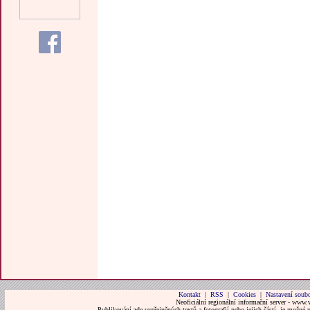
Kontakt
|
RSS
|
Cookies
|
Nastavení soubo
Neoficiální regionální informační server - www.
Publikování zde uveřejněných textů a fotografií nebo jejich částí, je možné