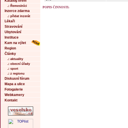
Katalog firem
.: Řemeslníci
POPIS ČINNOSTI:
Inzerce zdarma
.: přidat inzerát
Lékaři
Stravování
Ubytování
Instituce
Kam na výlet
Region
Články
.: aktuality
.: obecní úřady
.: sport
.: z regionu
Diskusní fórum
Mapa a ulice
Fotogalerie
Webkamery
Kontakt