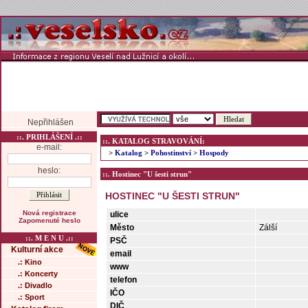
Nepřihlášen
::. PRIHLÁŠENÍ .::
::. KATALOG STRAVOVÁNÍ:
e-mail:
>
Katalog
>
Pohostinství
>
Hospody
heslo:
::. Hostinec "U šesti strun"
HOSTINEC "U ŠESTI STRUN"
Nová registrace
ulice
Zapomenuté heslo
Město
Zálší
::. M E N U .::
PSČ
Kulturní akce
email
.: Kino
www
.: Koncerty
telefon
.: Divadlo
IČO
.: Sport
DIČ