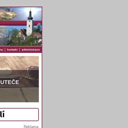
|
|
nu
kontakt
administrace
EUTEČE
lí
Reklama