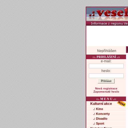
Nepřihlášen
::. PRIHLÁŠENÍ .::
e-mail:
heslo:
Nová registrace
Zapomenuté heslo
::. M E N U .::
Kulturní akce
.: Kino
.: Koncerty
.: Divadlo
.: Sport