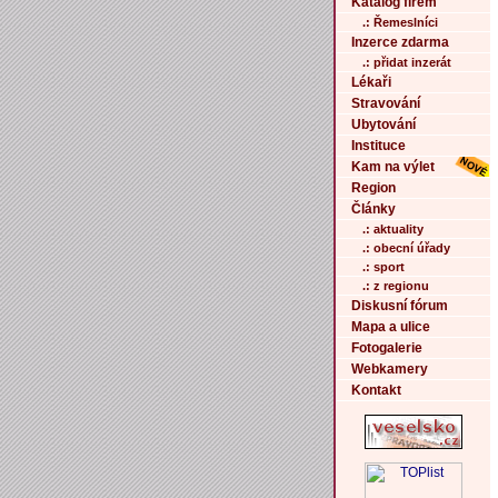
Katalog firem
.: Řemeslníci
Inzerce zdarma
.: přidat inzerát
Lékaři
Stravování
Ubytování
Instituce
Kam na výlet
Region
Články
.: aktuality
.: obecní úřady
.: sport
.: z regionu
Diskusní fórum
Mapa a ulice
Fotogalerie
Webkamery
Kontakt