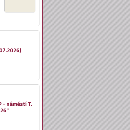
.07.2026)
 - náměstí T.
026"