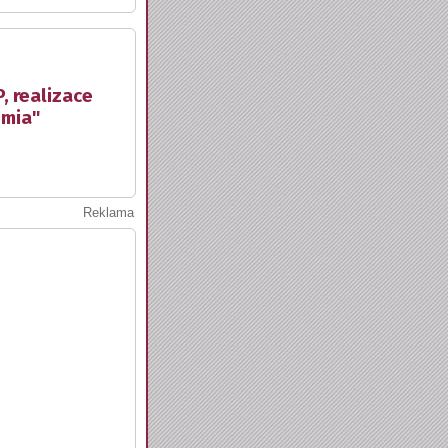
, realizace
emia"
Reklama