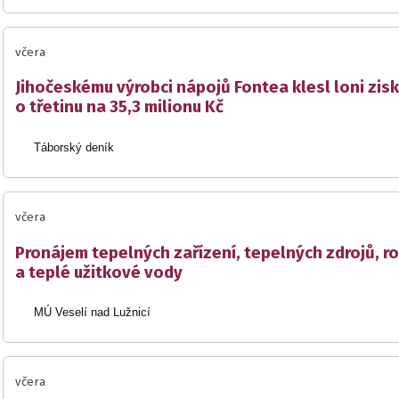
včera
Jihočeskému výrobci nápojů Fontea klesl loni zisk
o třetinu na 35,3 milionu Kč
Táborský deník
včera
Pronájem tepelných zařízení, tepelných zdrojů, r
a teplé užitkové vody
MÚ Veselí nad Lužnicí
včera