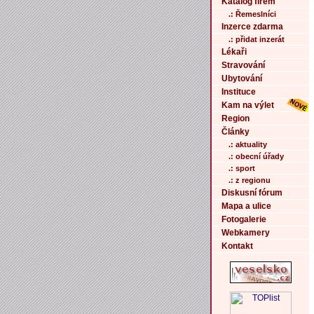
Katalog firem
.: Řemeslníci
Inzerce zdarma
.: přidat inzerát
Lékaři
Stravování
Ubytování
Instituce
Kam na výlet
Region
Články
.: aktuality
.: obecní úřady
.: sport
.: z regionu
Diskusní fórum
Mapa a ulice
Fotogalerie
Webkamery
Kontakt