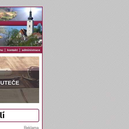
|
|
nu
kontakt
administrace
EUTEČE
lí
Reklama