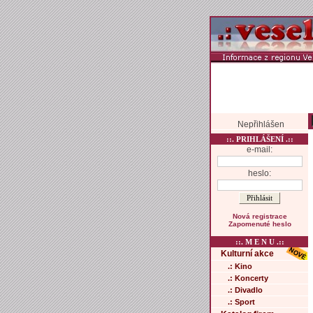
Nepřihlášen
::. PRIHLÁŠENÍ .::
e-mail:
heslo:
Nová registrace
Zapomenuté heslo
::. M E N U .::
Kulturní akce
.: Kino
.: Koncerty
.: Divadlo
.: Sport