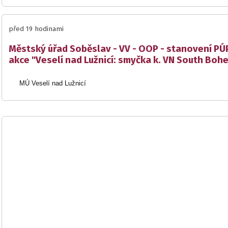
před 19 hodinami
Městský úřad Soběslav - VV - OOP - stanovení PÚP
akce "Veselí nad Lužnicí: smyčka k. VN South Boh
MÚ Veselí nad Lužnicí