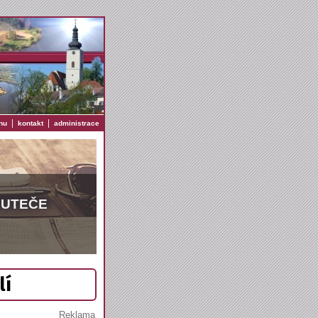
|
|
nu
kontakt
administrace
EUTEČE
lí
Reklama