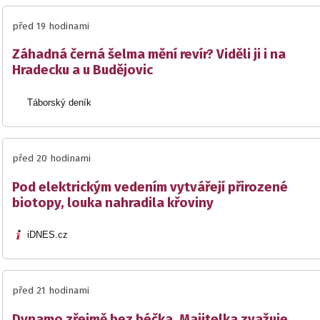
před 19 hodinami
Záhadná černá šelma mění revír? Viděli ji i na
Hradecku a u Budějovic
Táborský deník
před 20 hodinami
Pod elektrickým vedením vytvářejí přirozené
biotopy, louka nahradila křoviny
iDNES.cz
před 21 hodinami
Dynamo zřejmě bez béčka. Majitelka zvažuje