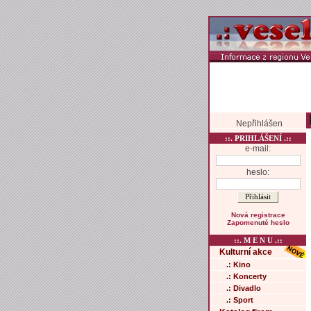
Nepřihlášen
::. PRIHLÁŠENÍ .::
e-mail:
heslo:
Nová registrace
Zapomenuté heslo
::. M E N U .::
Kulturní akce
.: Kino
.: Koncerty
.: Divadlo
.: Sport