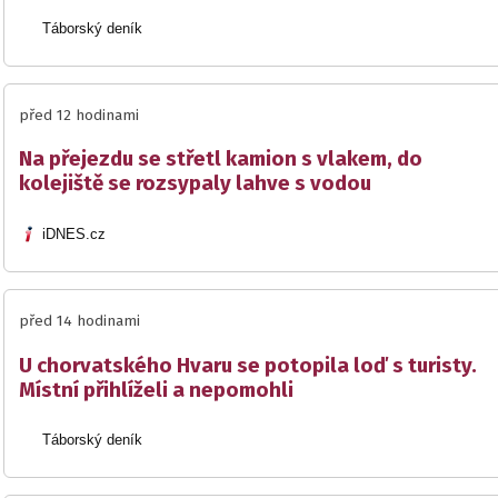
Táborský deník
před 12 hodinami
Na přejezdu se střetl kamion s vlakem, do
kolejiště se rozsypaly lahve s vodou
iDNES.cz
před 14 hodinami
U chorvatského Hvaru se potopila loď s turisty.
Místní přihlíželi a nepomohli
Táborský deník