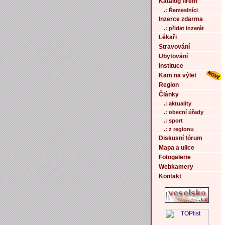
Katalog firem
.: Řemeslníci
Inzerce zdarma
.: přidat inzerát
Lékaři
Stravování
Ubytování
Instituce
Kam na výlet
Region
Články
.: aktuality
.: obecní úřady
.: sport
.: z regionu
Diskusní fórum
Mapa a ulice
Fotogalerie
Webkamery
Kontakt