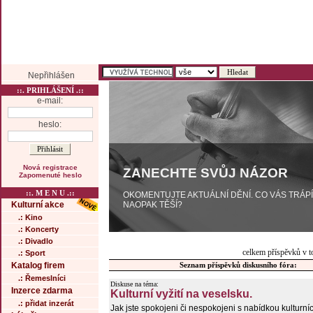
Nepřihlášen
::. PRIHLÁŠENÍ .::
e-mail:
heslo:
Nová registrace
ZANECHTE SVŮJ NÁZOR
Zapomenuté heslo
::. M E N U .::
OKOMENTUJTE AKTUÁLNÍ DĚNÍ. CO VÁS TRÁP
NAOPAK TĚŠÍ?
Kulturní akce
.: Kino
.: Koncerty
.: Divadlo
celkem příspěvků v t
.: Sport
Katalog firem
Seznam příspěvků diskusního fóra:
.: Řemeslníci
Diskuse na téma:
Inzerce zdarma
Kulturní vyžití na veselsku.
.: přidat inzerát
Jak jste spokojeni či nespokojeni s nabídkou kulturní