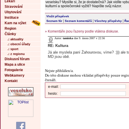
Lékaři
veselsku? Myslíte si, že je dostatečná? Jak vidíte vy
kulturní a společenské vyžití? Napište svůj názor.
Stravování
Ubytování
Vložit příspěvek
Instituce
|
|
|
Seznam fór
Seznam komentářů
Všechny příspěvky
Řad
Kam na výlet
Region
» Komentáře jsou řazeny podle vlákna diskuse.
Články
Autor:
taminka
dne 9. února 2007 v 22:56
.: aktuality
.: obecní úřady
RE: Kultura
.: sport
Já ale myslela paní Žahourovou, víme? :))) ale to
.: z regionu
MD jsou obě.
Diskusní fórum
Mapa a ulice
Fotogalerie
Nejste přihlášen/a.
Do této diskuse mohou vkládat příspěvky pouze regis
Webkamery
čtenáři.
Kontakt
e-mail:
heslo: