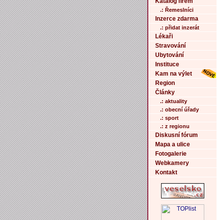
Katalog firem
.: Řemeslníci
Inzerce zdarma
.: přidat inzerát
Lékaři
Stravování
Ubytování
Instituce
Kam na výlet
Region
Články
.: aktuality
.: obecní úřady
.: sport
.: z regionu
Diskusní fórum
Mapa a ulice
Fotogalerie
Webkamery
Kontakt