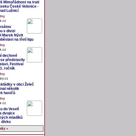
26 Mimořádnost na trati
úseku České Velenice -
nad Lužnicí
dny
k.cz
esátou
 v divizi
il Marek Nývlt
běslavi na třetí ligu
dny
k.cz
ní dechové
 se představily
lavi. Festival
31. ročník
dny
ry.cz
skládky v obci Želeč
nal několik
ek hasičů
dny
k.cz
u do Veselí
a dvojice
mých mladíků
 dívku
ánky »