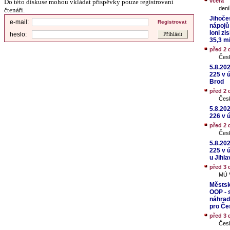
včera
Do této diskuse mohou vkládat příspěvky pouze registrovaní
dení
čtenáři.
Jihoče
e-mail:
Registrovat
nápojů
loni zi
heslo:
35,3 m
před 2 
Čes
5.8.20
225 v 
Brod
před 2 
Čes
5.8.20
226 v 
před 2 
Čes
5.8.20
225 v 
u Jihla
před 3 
MÚ V
Městsk
OOP - s
náhrad
pro Čes
před 3 
Čes