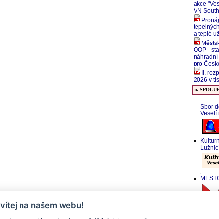
akce "Ves
VN South
Pronáj
tepelných
a teplé u
Městsk
OOP - sta
náhradní
pro České
II. ro
2026 v tis
::. SPOLU
Sbor d
Veselí
Kultur
Lužnic
MĚSTO 
 vítej na našem webu!