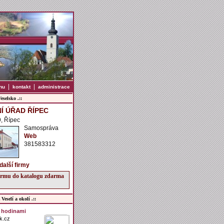
|
|
nu
kontakt
administrace
selsko .::
Í ÚŘAD ŘÍPEC
, Řípec
Samospráva
Web
381583312
další firmy
firmu do katalogu zdarma
Veselí a okolí .::
6 hodinami
k.cz