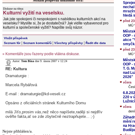
Seznam příspěvků diskusního fóra:
Spreje
nechal
Diskuse na téma:
mrazír
Kulturní vyžití na veselsku.
hledá 
Jak jste spokojeni či nespokojeni s nabídkou kulturních akcí na
před 2
veselsku? Myslíte si, že je dostatečná? Jak vidíte vybavenost pro
MÚ V
kulturní a společenské vyžití? Napište svůj názor.
Městsk
OOP - 
Vložit příspěvek
akce "V
|
|
|
Seznam fór
Seznam komentářů
Všechny příspěvky
Řadit dle data
smyčka
před 2
» Komentáře jsou řazeny podle vlákna diskuse.
MÚ V
Městsk
Autor:
Tom Bína
dne 9. února 2007 v 12:24
OOP - 
T. G. M
RE: Kultura
nad Lu
Dramaturgie :
2026"
včera
Marcela Rybářová
Čes
6.8.20
E-mail : dramaturgie@kd-veseli.cz
220 v 
Lužnicí
Opsáno z oficiálních stránek Kulturního Domu
včera
dení
milá Jíťo,prosim vás,než něco napíšete,raději si nejdřív
ověřte fakta,ať se zde zbytečně neztrapňujete... ;-)
Záhadn
mění rev
na Hra
Budějo
Nejste přihlášen/a.