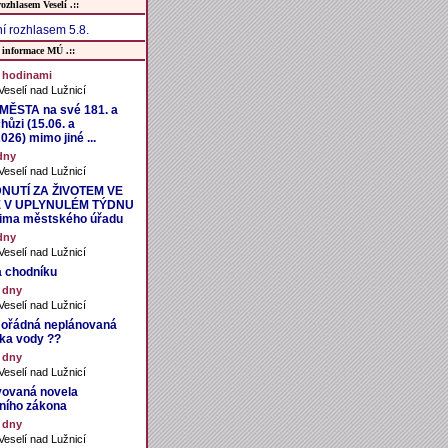
rozhlasem Veselí .::
í rozhlasem 5.8.
 informace MÚ .::
3 hodinami
eselí nad Lužnicí
ĚSTA na své 181. a
hůzi (15.06. a
026) mimo jiné ...
dny
eselí nad Lužnicí
NUTÍ ZA ŽIVOTEM VE
 V UPLYNULÉM TÝDNU
čima městského úřadu
dny
eselí nad Lužnicí
 chodníku
 dny
eselí nad Lužnicí
ořádná neplánovaná
ka vody ??
 dny
eselí nad Lužnicí
vovaná novela
ního zákona
 dny
eselí nad Lužnicí