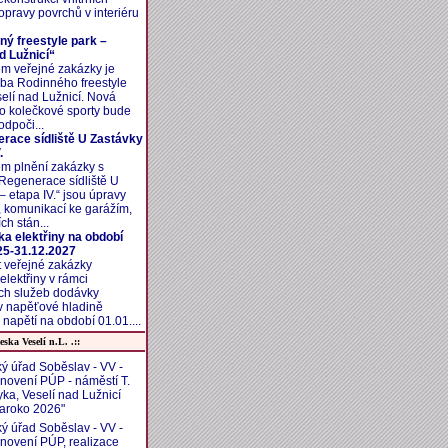
opravy povrchů v interiéru
ný freestyle park –
d Lužnicí“
m veřejné zakázky je
ba Rodinného freestyle
elí nad Lužnicí. Nová
o kolečkové sporty bude
odpoči...
race sídliště U Zastávky
.
m plnění zakázky s
Regenerace sídliště U
– etapa IV.“ jsou úpravy
 komunikací ke garážím,
ch stán...
a elektřiny na období
25-31.12.2027
t veřejné zakázky
lektřiny v rámci
ch služeb dodávky
 v napěťové hladině
napětí na období 01.01....
eska Veselí n.L. .::
ý úřad Soběslav - VV -
novení PÚP - náměstí T.
ka, Veselí nad Lužnicí
baroko 2026"
ý úřad Soběslav - VV -
novení PÚP, realizace