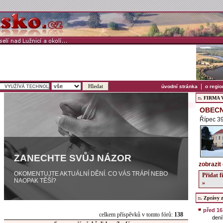
|
úvodní stránka
o regio
::. FIRMA Ve
OBECN
Řípec 39
ZANECHTE SVŮJ NÁZOR
zobrazit 
OKOMENTUJTE AKTUÁLNÍ DĚNÍ. CO VÁS TRÁPÍ NEBO
Přidat 
NAOPAK TĚŠÍ?
»
::. Zprávy z 
před 1
celkem příspěvků v tomto fórů:
138
dení