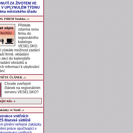
NUTÍ ZA ŽIVOTEM VE
 V UPLYNULÉM TÝDNU
čima městského úřadu
G FIREM Veselsko .::
Přidejte
zdarma svou
firmu do
regionálního
katalogu
VESELSKO.
í získáte možnost zadání
aší firmě, vkládání
h akcí do kalendáře
 zadání obrázků a
ch informací k ubytování
ání.
JNĚTE ČLÁNEK .::
Chcete zveřejnit
článek na regionálním
serveru VESELSKO?
jte nás. »
akázky ve Veselí .::
trukce vnitřních
Š Blatské sídliště
m plnění veřejné zakázky
ební práce spočívající v
ekonstrukci vnitřních