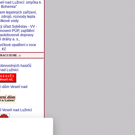
elí nad Lužnicí: smyčka k.
 Bohemia"
em tepelných zařízení,
 zdrojů, rozvody tepla
žitkové vody
ý úřad Soběslav - VV -
novení PÚP, zajištění
 autobusové dopravy
 dráhy a. s.,
zpočtové opatření v roce
. Kč
PRACUJEME .::
obrovolných hasičů
 nad Lužnicí
ní dům Veselí nad
í
Veselí nad Lužnicí