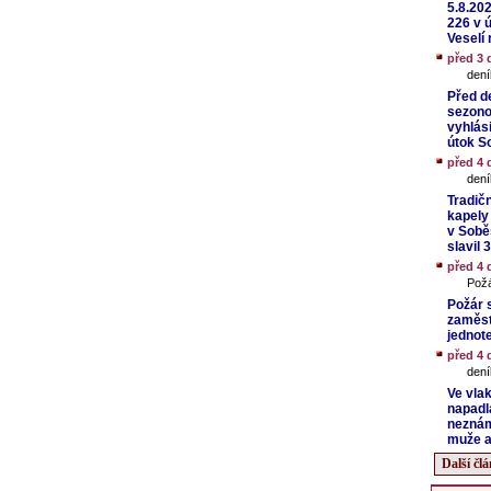
5.8.20
226 v 
Veselí 
před 3 
dení
Před d
sezonou
vyhlás
útok So
před 4 
dení
Tradič
kapely
v Soběs
slavil 
před 4 
Požá
Požár 
zaměst
jednot
před 4 
dení
Ve vlak
napadl
nezná
muže a
Další čl