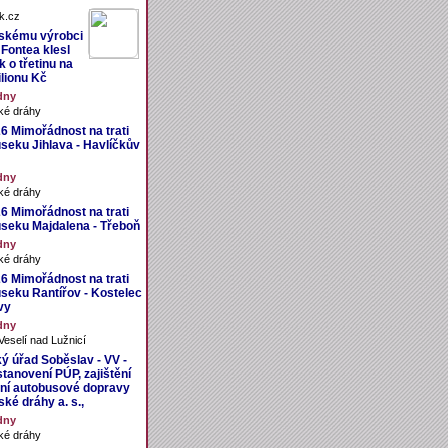
k.cz
skému výrobci
 Fontea klesl
sk o třetinu na
ilionu Kč
dny
ké dráhy
26 Mimořádnost na trati
úseku Jihlava - Havlíčkův
dny
ké dráhy
26 Mimořádnost na trati
úseku Majdalena - Třeboň
dny
ké dráhy
26 Mimořádnost na trati
úseku Rantířov - Kostelec
vy
dny
eselí nad Lužnicí
ý úřad Soběslav - VV -
tanovení PÚP, zajištění
ní autobusové dopravy
ké dráhy a. s.,
dny
ké dráhy