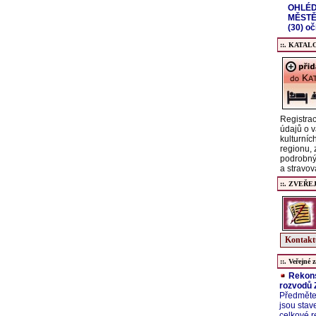
OHLÉD
MĚSTĚ
(30) o
::. KATALO
Registrac
údajů o v
kulturníc
regionu,
podrobný
a stravov
::. ZVEŘE
Kontaktu
::. Veřejné z
Rekons
rozvodů Z
Předměte
jsou stav
celkové r