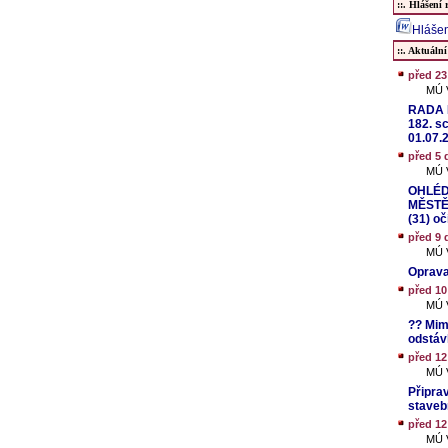
::. Hlášení 
Hlášen
::. Aktuální
před 2
MÚ V
RADA M
182. sc
01.07.2
před 5 
MÚ V
OHLÉD
MĚSTĚ
(31) o
před 9 
MÚ V
Oprava
před 10
MÚ V
?? Mim
odstáv
před 12
MÚ V
Připra
staveb
před 12
MÚ V