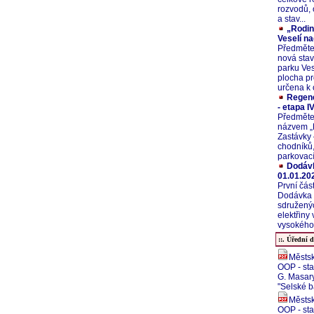
rozvodů, 
a stav...
„Rodin
Veselí na
Předměte
nová stav
parku Ves
plocha pr
určena k 
Regene
- etapa IV
Předměte
názvem „
Zastávky 
chodníků,
parkovací
Dodávk
01.01.20
První čás
Dodávka e
sdružený
elektřiny
vysokého 
::. Úřední d
Městsk
OOP - sta
G. Masary
"Selské 
Městsk
OOP - sta