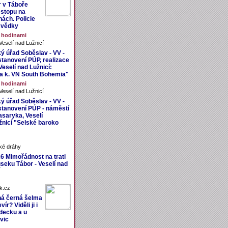
r v Táboře
 stopu na
nách. Policie
svědky
3 hodinami
eselí nad Lužnicí
ý úřad Soběslav - VV -
stanovení PÚP, realizace
eselí nad Lužnicí:
 k. VN South Bohemia"
3 hodinami
eselí nad Lužnicí
ý úřad Soběslav - VV -
stanovení PÚP - náměstí
asaryka, Veselí
žnicí "Selské baroko
ké dráhy
26 Mimořádnost na trati
úseku Tábor - Veselí nad
k.cz
á černá šelma
ír? Viděli ji i
decku a u
vic