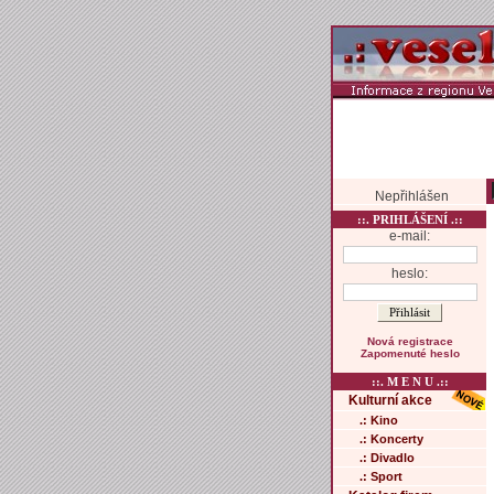
Nepřihlášen
::. PRIHLÁŠENÍ .::
e-mail:
heslo:
Nová registrace
Zapomenuté heslo
::. M E N U .::
Kulturní akce
.: Kino
.: Koncerty
.: Divadlo
.: Sport