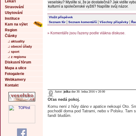
Lékaři
veselsku? Myslíte si, že je dostatečná? Jak vidíte vy
kulturní a společenské vyžití? Napište svůj názor.
Stravování
Ubytování
Vložit příspěvek
Instituce
|
|
|
Seznam fór
Seznam komentářů
Všechny příspěvky
Řad
Kam na výlet
Region
» Komentáře jsou řazeny podle vlákna diskuse.
Články
.: aktuality
.: obecní úřady
.: sport
.: z regionu
Diskusní fórum
Mapa a ulice
Fotogalerie
Webkamery
Kontakt
Autor:
jožka
dne 30. ledna 2016 v 20:00
Oťas nedá pokoj.
Komu není z hůry dáno v apatice nekoupí Oto. S
pochodil doma pod Tatrami, nebo v Polsku. Tam s
fandí bludům.