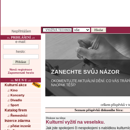
Nepřihlášen
::. PRIHLÁŠENÍ .::
e-mail:
heslo:
Nová registrace
ZANECHTE SVŮJ NÁZOR
Zapomenuté heslo
::. M E N U .::
OKOMENTUJTE AKTUÁLNÍ DĚNÍ. CO VÁS TRÁP
NAOPAK TĚŠÍ?
Kulturní akce
.: Kino
.: Koncerty
.: Divadlo
celkem příspěvků v t
.: Sport
Katalog firem
Seznam příspěvků diskusního fóra:
.: Řemeslníci
Diskuse na téma:
Inzerce zdarma
Kulturní vyžití na veselsku.
.: přidat inzerát
Jak jste spokojeni či nespokojeni s nabídkou kulturní