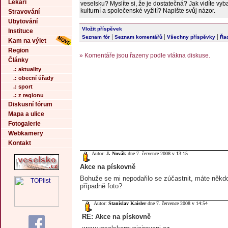
Lékaři
veselsku? Myslíte si, že je dostatečná? Jak vidíte vy
kulturní a společenské vyžití? Napište svůj názor.
Stravování
Ubytování
Vložit příspěvek
Instituce
|
|
|
Seznam fór
Seznam komentářů
Všechny příspěvky
Řad
Kam na výlet
Region
» Komentáře jsou řazeny podle vlákna diskuse.
Články
.: aktuality
.: obecní úřady
.: sport
.: z regionu
Diskusní fórum
Mapa a ulice
Fotogalerie
Webkamery
Kontakt
Autor:
J. Novák
dne 7. července 2008 v 13:15
Akce na pískovně
Bohuže se mi nepodařilo se zúčastnit, máte někdo
případně foto?
Autor:
Stanislav Kaisler
dne 7. července 2008 v 14:54
RE: Akce na pískovně