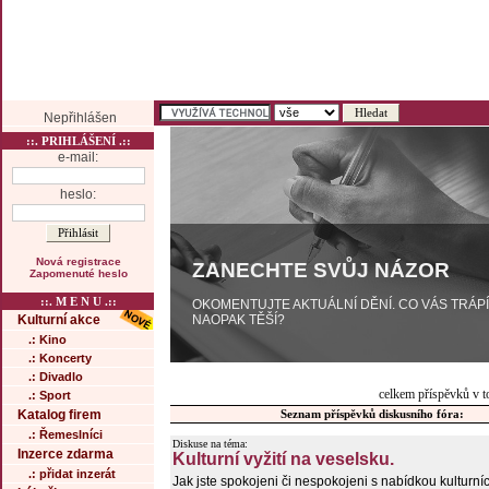
Nepřihlášen
::. PRIHLÁŠENÍ .::
e-mail:
heslo:
Nová registrace
ZANECHTE SVŮJ NÁZOR
Zapomenuté heslo
::. M E N U .::
OKOMENTUJTE AKTUÁLNÍ DĚNÍ. CO VÁS TRÁP
NAOPAK TĚŠÍ?
Kulturní akce
.: Kino
.: Koncerty
.: Divadlo
celkem příspěvků v t
.: Sport
Katalog firem
Seznam příspěvků diskusního fóra:
.: Řemeslníci
Diskuse na téma:
Inzerce zdarma
Kulturní vyžití na veselsku.
.: přidat inzerát
Jak jste spokojeni či nespokojeni s nabídkou kulturní