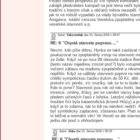
Pisálci tohoto příspěvku již cítí říjnové komunální
zahájili předvolební kampaň na jiné téma nežli bylo
tradiční s kterým však u občanů města neuspěli. 
jak to ve městě vypadalo za vlády bývalého staros
Arogance, totální cenzura Veselska,zpoplatěný vs
veselské slavnosti a p.
Autor:
Takyveselak
dne 24. června 2018 v 09:07
RE: K "Chystá starosta popravu...."
Nevím, kdo píše drbnu, Hynka se také zastávat 
poukazovat na zpoplatněný vstup na slavnosti m
ze židle. Když se po roce 89 obnovila tradice Be
(tento název najednou zmizel proč?) bylo vstupn
večerní zábavu na stadionu zpoplatněné a nikomu
nepřišlo. Když se udělaly slavnosti poprvé na n
chtělo sympolickou částku (tuším do 50 Kč, děti
protože víc peněz, víc muziky, tak se to tu bud
Kde to jsme? Slavnosti jsou rok od roku horší, b
invence, změny, šťávy, jen se zamění názvy kape
předem určených časů z loňska. Letošní náštěvn
troufám říct byla katastrofická (kromě Hrůzy) a je 
když je to zdarma, tak to lidi na náměstí nedrží.
byť symbolicky zaplaceno, zůstanou tam. Platí s
to běžná a normální věc! Ve Veselí se ale slavno
jednu obr pouť s ohňostrojem.
Autor:
Jirka
dne 25. června 2018 v 09:29
RE: K "Chystá starosta popravu...."