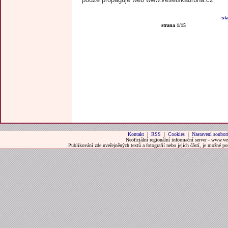
st
strana 1/15
Kontakt
|
RSS
|
Cookies
|
Nastavení soubor
Neoficiální regionální informační server - www.ve
Publikování zde uveřejněných textů a fotografií nebo jejich částí, je možné 