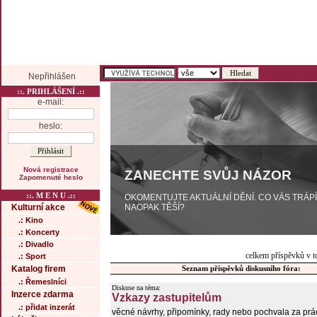
Nepřihlášen
::. PRIHLÁŠENÍ .::
e-mail:
heslo:
Nová registrace
ZANECHTE SVŮJ NÁZOR
Zapomenuté heslo
::. M E N U .::
OKOMENTUJTE AKTUÁLNÍ DĚNÍ. CO VÁS TRÁP
NAOPAK TĚŠÍ?
Kulturní akce
.: Kino
.: Koncerty
.: Divadlo
celkem příspěvků v t
.: Sport
Katalog firem
Seznam příspěvků diskusního fóra:
.: Řemeslníci
Diskuse na téma:
Inzerce zdarma
Vzkazy zastupitelům
.: přidat inzerát
věcné návrhy, připomínky, rady nebo pochvala za prá