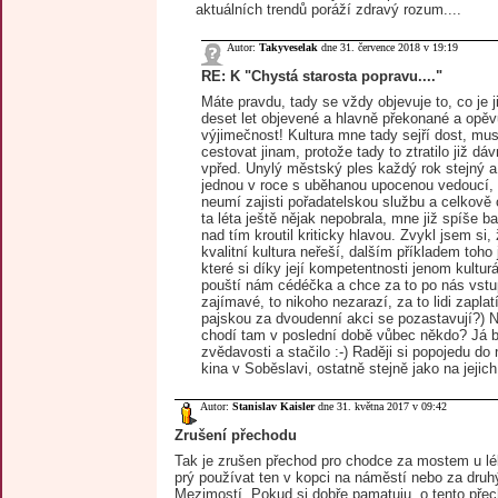
aktuálních trendů poráží zdravý rozum....
Autor:
Takyveselak
dne 31. července 2018 v 19:19
RE: K "Chystá starosta popravu...."
Máte pravdu, tady se vždy objevuje to, co je 
deset let objevené a hlavně překonané a opěvu
výjimečnost! Kultura mne tady sejří dost, mu
cestovat jinam, protože tady to ztratilo již dá
vpřed. Unylý městský ples každý rok stejný a
jednou v roce s uběhanou upocenou vedoucí, 
neumí zajisti pořadatelskou službu a celkově 
ta léta ještě nějak nepobrala, mne již spíše b
nad tím kroutil kriticky hlavou. Zvykl jsem si,
kvalitní kultura neřeší, dalším příkladem toho
které si díky její kompetentnosti jenom kulturá
pouští nám cédéčka a chce za to po nás vstup
zajímavé, to nikoho nezarazí, za to lidi zaplat
pajskou za dvoudenní akci se pozastavují?) 
chodí tam v poslední době vůbec někdo? Já b
zvědavosti a stačilo :-) Raději si popojedu d
kina v Soběslavi, ostatně stejně jako na jejich 
Autor:
Stanislav Kaisler
dne 31. května 2017 v 09:42
Zrušení přechodu
Tak je zrušen přechod pro chodce za mostem u l
prý používat ten v kopci na náměstí nebo za dr
Mezimostí. Pokud si dobře pamatuju, o tento přec