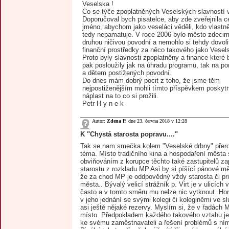
Veselska !
Co se týče zpoplatněných Veselských slavností 
Doporučoval bych pisatelce, aby zde zveřejnila c
jméno, abychom jako veseláci věděli, kdo vlastně
tedy nepamatuje. V roce 2006 bylo město zdeci
druhou ničivou povodní a nemohlo si tehdy dovol
finanční prostředky za něco takového jako Vesels
Proto byly slavnosti zpoplatněny a finance které 
pak posloužily jak na úhradu programu, tak na p
a dětem postižených povodní.
Do dnes mám dobrý pocit z toho, že jsme těm
nejpostiženějším mohli tímto příspěvkem poskyt
náplast na to co si prožili.
Petr H y n e k
Autor:
Zdena P.
dne 23. června 2018 v 12:28
K "Chystá starosta popravu...."
Tak se nam smečka kolem "Veselské drbny" přerod
téma. Místo tradičního kina a hospodaření města 
obviňováním z korupce těchto také zastupitelů zap
starostu z rozkladu MP.Asi by si píšící pánové mě
že za chod MP je oddpovědný vždy starosta či pr
města.. Bývalý velicí strážník p. Virt je v ulicích v
často a v tomto směru mu nelze nic vytknout. Hor
v jeho jednání se svými kolegi či koleginěmi ve s
asi ještě nějaké rezervy. Myslím si, že v řadách
místo. Předpokladem každého takového vztahu je 
ke svému zaměstnavateli a řešení problémů s ní