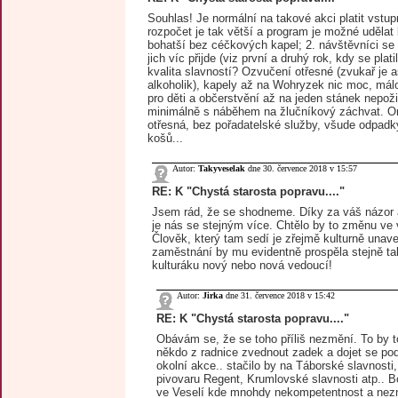
Souhlas! Je normální na takové akci platit vstup
rozpočet je tak větší a program je možné udělat 
bohatší bez céčkových kapel; 2. návštěvníci se z
jich víc přijde (viz první a druhý rok, kdy se plat
kvalita slavností? Ozvučení otřesné (zvukař je a
alkoholik), kapely až na Wohryzek nic moc, mál
pro děti a občerstvění až na jeden stánek nepož
minimálně s náběhem na žlučníkový záchvat. O
otřesná, bez pořadatelské služby, všude odpadk
košů...
Autor:
Takyveselak
dne 30. července 2018 v 15:57
RE: K "Chystá starosta popravu...."
Jsem rád, že se shodneme. Díky za váš názor 
je nás se stejným více. Chtělo by to změnu ve
Člověk, který tam sedí je zřejmě kulturně una
zaměstnání by mu evidentně prospěla stejně ta
kulturáku nový nebo nová vedoucí!
Autor:
Jirka
dne 31. července 2018 v 15:42
RE: K "Chystá starosta popravu...."
Obávám se, že se toho příliš nezmění. To by t
někdo z radnice zvednout zadek a dojet se pod
okolní akce.. stačilo by na Táborské slavnosti,
pivovaru Regent, Krumlovské slavnosti atp.. B
ve Veselí kde mnohdy nekompetentnost a nez