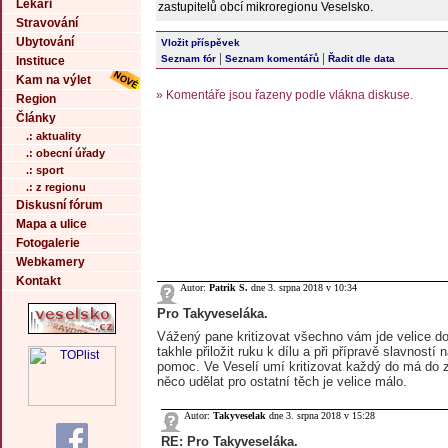
Lékaři
zastupitelů obcí mikroregionu Veselsko.
Stravování
Ubytování
Vložit příspěvek
|
|
Seznam fór
Seznam komentářů
Řadit dle data
Instituce
Kam na výlet
» Komentáře jsou řazeny podle vlákna diskuse.
Region
Články
.: aktuality
.: obecní úřady
.: sport
.: z regionu
Diskusní fórum
Mapa a ulice
Fotogalerie
Webkamery
Kontakt
Autor:
Patrik S.
dne 3. srpna 2018 v 10:34
Pro Takyveseláka.
Vážený pane kritizovat všechno vám jde velice do
takhle přiložit ruku k dílu a při přípravě slavností 
pomoc. Ve Veselí umí kritizovat každý do má do z
něco udělat pro ostatní těch je velice málo.
Autor:
Takyveselak
dne 3. srpna 2018 v 15:28
RE: Pro Takyveseláka.