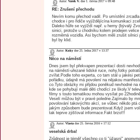
Autor:
Vašek V.
dne 1. června 2017 v 09:48
RE: Zrušení přechodu
Nevím komu přechod vadil. Po umístění zrcadla 
chodce i pro řidiče vyjíždějícína komunikaci zce
Daleko hůře se vyjíždí např. u herny (bývalý Zvo
sinici, protože u chodníku kolem prodejen velice 
rozměrná vozidla. Asi bychom měli zrušit silnici
byl by klid.
Autor:
Kuky
dne 25. ledna 2017 v 13:37
Něco na náměstí
Dnes jsem byl překvapen prezentací dosti nevho
na náměstí-uřezané lidské ruce, nohy,fotky potrat
zvířat.Podle toho experta, co tam stál u jakési pet
pořádku, údajně má povolení na nějakou manifesta
co.Tyto obrázky mi přijdou poněkud nevhodné na 
kde se pohybují malé děti chodící ze školy.V telev
filmy s touto tematikou mohou vysílat po 22hodině
Veselí můžou být v pravé poledne.Zajímalo by mne,
povolování takovýchto akcí, se vůbec někdo ptá 
jakým způsobem bude prezentovat.Když jsem volal
tak teprve zjišťoval informace.Fakt brzo!!!
Autor:
Vlasta
dne 25. června 2016 v 17:12
veselská drba!
Zrůdnost je téměř všechno co ti "úžasní" anonymo