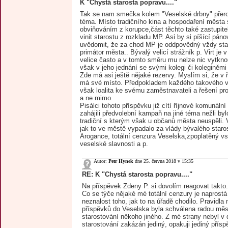
K "Chystá starosta popravu...."
Tak se nam smečka kolem "Veselské drbny" přerod
téma. Místo tradičního kina a hospodaření města 
obviňováním z korupce,část těchto také zastupite
vinit starostu z rozkladu MP. Asi by si píšící páno
uvědomit, že za chod MP je oddpovědný vždy star
primátor města.. Bývalý velicí strážník p. Virt je v
velice často a v tomto směru mu nelze nic vytknou
však v jeho jednání se svými kolegi či koleginěmi
Zde má asi ještě nějaké rezervy. Myslím si, že v
má své místo. Předpokladem každého takového v
však loalita ke svému zaměstnavateli a řešení p
a ne mimo.
Pisálci tohoto příspěvku již cítí říjnové komunální
zahájili předvolební kampaň na jiné téma nežli bylo
tradiční s kterým však u občanů města neuspěli. 
jak to ve městě vypadalo za vlády bývalého staros
Arogance, totální cenzura Veselska,zpoplatěný vs
veselské slavnosti a p.
Autor:
Petr Hynek
dne 25. června 2018 v 15:35
RE: K "Chystá starosta popravu...."
Na příspěvek Zdeny P. si dovolím reagovat takto.
Co se týče nějaké mé totální cenzury je naprostá
neznalost toho, jak to na úřadě chodilo. Pravidla
příspěvků do Veselska byla schválena radou měs
starostování někoho jiného. Z mé strany nebyl v
starostování zakázán jediný, opakuji jediný přís