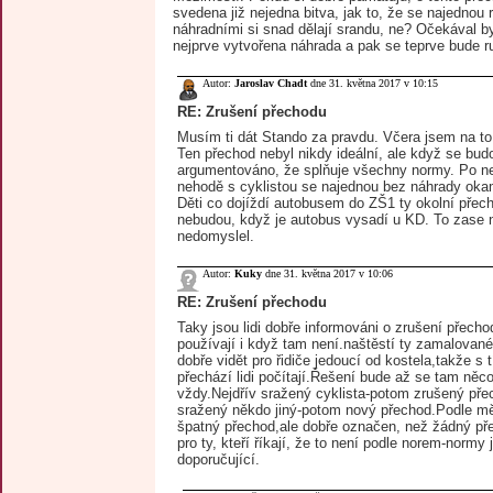
svedena již nejedna bitva, jak to, že se najednou 
náhradními si snad dělají srandu, ne? Očekával b
nejprve vytvořena náhrada a pak se teprve bude ru
Autor:
Jaroslav Chadt
dne 31. května 2017 v 10:15
RE: Zrušení přechodu
Musím ti dát Stando za pravdu. Včera jsem na to 
Ten přechod nebyl nikdy ideální, ale když se budo
argumentováno, že splňuje všechny normy. Po n
nehodě s cyklistou se najednou bez náhrady okam
Děti co dojíždí autobusem do ZŠ1 ty okolní přec
nebudou, když je autobus vysadí u KD. To zase 
nedomyslel.
Autor:
Kuky
dne 31. května 2017 v 10:06
RE: Zrušení přechodu
Taky jsou lidi dobře informováni o zrušení přech
používají i když tam není.naštěstí ty zamalované
dobře vidět pro řidiče jedoucí od kostela,takže s
přechází lidi počítají.Řešení bude až se tam něco
vždy.Nejdřív sražený cyklista-potom zrušený pře
sražený někdo jiný-potom nový přechod.Podle mě
špatný přechod,ale dobře označen, než žádný př
pro ty, kteří říkají, že to není podle norem-normy
doporučující.