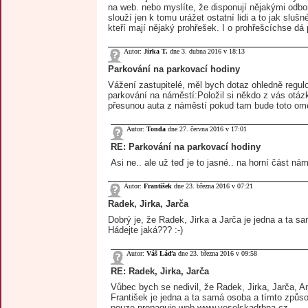
na web. nebo myslíte, že disponují nějakými odbo
slouží jen k tomu urážet ostatní lidi a to jak slušn
kteří mají nějaký prohřešek. I o prohřešcíchse dá 
Autor:
Jirka T.
dne 3. dubna 2016 v 18:13
Parkování na parkovací hodiny
Vážení zastupitelé, měl bych dotaz ohledně regu
parkování na náměstí:Položil si někdo z vás otá
přesunou auta z náměstí pokud tam bude toto om
Autor:
Tonda
dne 27. června 2016 v 17:01
RE: Parkování na parkovací hodiny
Asi ne.. ale už teď je to jasné.. na horní část nám
Autor:
František
dne 23. března 2016 v 07:21
Radek, Jirka, Jarča
Dobrý je, že Radek, Jirka a Jarča je jedna a ta sa
Hádejte jaká??? :-)
Autor:
Váš Láďa
dne 23. března 2016 v 09:58
RE: Radek, Jirka, Jarča
Vůbec bych se nedivil, že Radek, Jirka, Jarča, A
František je jedna a ta samá osoba a tímto způ
pouze propaguje web www.veselskadrbna.cz