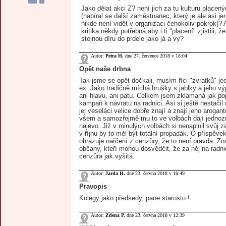
Jako dělat akci Z? není jich za tu kulturu placen
(nabíral se další zaměstnanec, který je ale asi je
nikde není vidět v organizaci čehokoliv pokrok)? 
kritika někdy potřebná,aby i ti "placení" zjistili, ž
stejnou díru do prdele jako já a vy?
Autor:
Petra H.
dne 27. července 2018 v 18:04
Opět naše drbna
Tak jsme se opět dočkali, musím říci "zvratků" j
ex. Jako tradičně míchá hrušky s jablky a jeho v
ani hlavu, ani patu. Celkem jsem zklamaná jak poj
kampaň k návratu na radnici. Asi si ještě nestačil
jej veseláci velice dobře znají a znají jeho arogan
všem a samozřejmě mu to ve volbách dají jedno
najevo. Již v minulých volbách si nenaplnil svůj z
v říjnu by to měl být totální propadák. O příspěve
ohrazuje nařčení z cenzůry, že to není pravda. 
občany, kteří mohou dosvědčit, že za něj na radni
cenzůra jak vyšitá.
Autor:
Jarda H.
dne 23. června 2018 v 16:49
Pravopis
Kolegy jako předsedy, pane starosto !
Autor:
Zdena P.
dne 23. června 2018 v 12:39