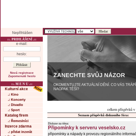
Nepřihlášen
::. PRIHLÁŠENÍ .::
e-mail:
heslo:
Nová registrace
ZANECHTE SVŮJ NÁZOR
Zapomenuté heslo
::. M E N U .::
OKOMENTUJTE AKTUÁLNÍ DĚNÍ. CO VÁS TRÁP
NAOPAK TĚŠÍ?
Kulturní akce
.: Kino
.: Koncerty
.: Divadlo
celkem příspěvků v
.: Sport
Katalog firem
Seznam příspěvků diskusního fóra:
.: Řemeslníci
Diskuse na téma:
Inzerce zdarma
Připomínky k serveru veselsko.cz
.: přidat inzerát
připomínky a nápady k provozu regionálního informa