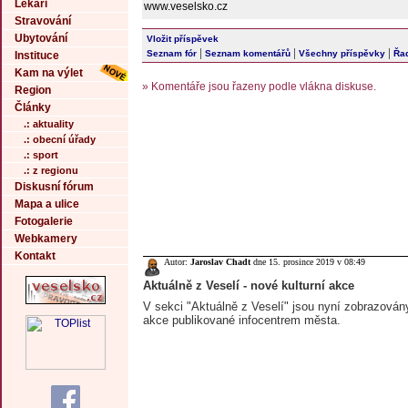
Lékaři
www.veselsko.cz
Stravování
Ubytování
Vložit příspěvek
|
|
|
Seznam fór
Seznam komentářů
Všechny příspěvky
Řad
Instituce
Kam na výlet
» Komentáře jsou řazeny podle vlákna diskuse.
Region
Články
.: aktuality
.: obecní úřady
.: sport
.: z regionu
Diskusní fórum
Mapa a ulice
Fotogalerie
Webkamery
Kontakt
Autor:
Jaroslav Chadt
dne 15. prosince 2019 v 08:49
Aktuálně z Veselí - nové kulturní akce
V sekci "Aktuálně z Veselí" jsou nyní zobrazovány
akce publikované infocentrem města.