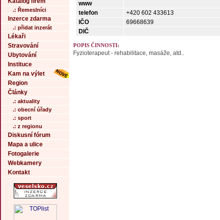
Katalog firem
www
.: Řemeslníci
telefon
+420 602 433613
Inzerce zdarma
IČO
69668639
.: přidat inzerát
DIČ
Lékaři
Stravování
POPIS ČINNOSTI:
Fyzioterapeut - rehabilitace, masáže, atd..
Ubytování
Instituce
Kam na výlet
Region
Články
.: aktuality
.: obecní úřady
.: sport
.: z regionu
Diskusní fórum
Mapa a ulice
Fotogalerie
Webkamery
Kontakt