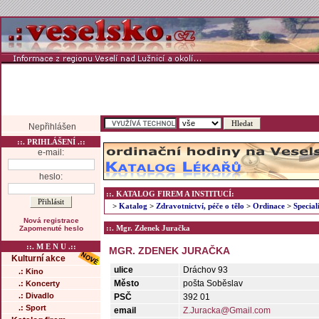
Nepřihlášen
::. PRIHLÁŠENÍ .::
e-mail:
heslo:
::. KATALOG FIREM A INSTITUCÍ:
>
Katalog
>
Zdravotnictví, péče o tělo
>
Ordinace
>
Special
Nová registrace
::. Mgr. Zdenek Juračka
Zapomenuté heslo
::. M E N U .::
MGR. ZDENEK JURAČKA
Kulturní akce
ulice
Dráchov 93
.: Kino
Město
pošta Soběslav
.: Koncerty
.: Divadlo
PSČ
392 01
.: Sport
email
Z.Juracka@Gmail.com