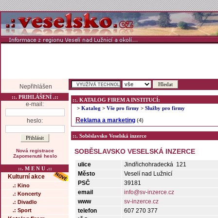
Nepřihlášen
::. PRIHLÁŠENÍ .::
::. KATALOG FIREM A INSTITUCÍ:
e-mail:
>
Katalog
>
Vše pro firmy
>
Služby pro firmy
Reklama a marketing
heslo:
(4)
::. Soběslavsko Veselská inzerce
SOBĚSLAVSKO VESELSKÁ INZERCE
Nová registrace
Zapomenuté heslo
ulice
Jindřichohradecká 121
::. M E N U .::
Město
Veselí nad Lužnicí
Kulturní akce
PSČ
39181
.: Kino
email
info@sv-inzerce.cz
.: Koncerty
www
sv-inzerce.cz
.: Divadlo
.: Sport
telefon
607 270 377