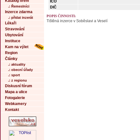
Katalog firem
IČO
.: Řemeslníci
DIČ
Inzerce zdarma
POPIS ČINNOSTI:
.: přidat inzerát
Tištěná inzerce v Soběslavi a Veselí
Lékaři
Stravování
Ubytování
Instituce
Kam na výlet
Region
Články
.: aktuality
.: obecní úřady
.: sport
.: z regionu
Diskusní fórum
Mapa a ulice
Fotogalerie
Webkamery
Kontakt