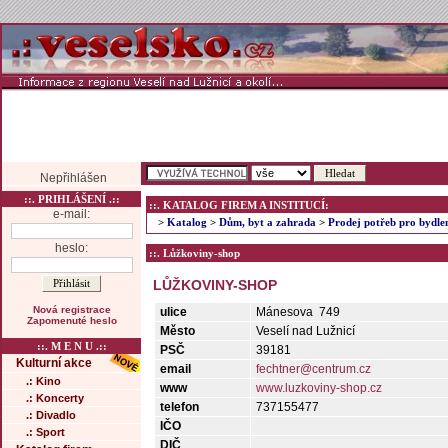
Nepřihlášen
::. PRIHLÁŠENÍ .::
::. KATALOG FIREM A INSTITUCÍ:
e-mail:
>
Katalog
>
Dům, byt a zahrada
>
Prodej potřeb pro bydle
heslo:
::. Lůžkoviny-shop
LŮŽKOVINY-SHOP
Nová registrace
ulice
Mánesova 749
Zapomenuté heslo
Město
Veselí nad Lužnicí
::. M E N U .::
PSČ
39181
Kulturní akce
email
fechtner@centrum.cz
.: Kino
www
www.luzkoviny-shop.cz
.: Koncerty
telefon
737155477
.: Divadlo
IČO
.: Sport
DIČ