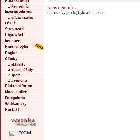
Katalog firem
.: Řemeslníci
POPIS ČINNOSTI:
Inzerce zdarma
Internetový prodej bytového textilu.
.: přidat inzerát
Lékaři
Stravování
Ubytování
Instituce
Kam na výlet
Region
Články
.: aktuality
.: obecní úřady
.: sport
.: z regionu
Diskusní fórum
Mapa a ulice
Fotogalerie
Webkamery
Kontakt