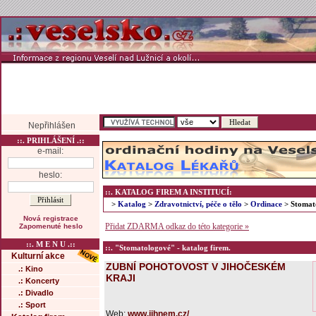
Nepřihlášen
::. PRIHLÁŠENÍ .::
e-mail:
heslo:
::. KATALOG FIREM A INSTITUCÍ:
>
Katalog
>
Zdravotnictví, péče o tělo
>
Ordinace
> Stomat
Nová registrace
Přidat ZDARMA odkaz do této kategorie »
Zapomenuté heslo
::. M E N U .::
::. "Stomatologové" - katalog firem.
Kulturní akce
ZUBNÍ POHOTOVOST V JIHOČESKÉM
.: Kino
KRAJI
.: Koncerty
.: Divadlo
.: Sport
Web:
www.jihnem.cz/