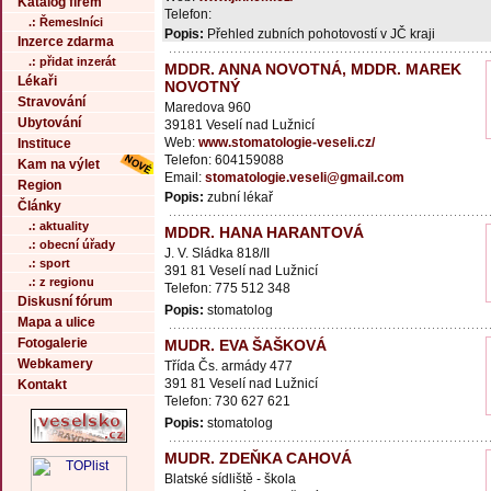
Katalog firem
Telefon:
.: Řemeslníci
Popis:
Přehled zubních pohotovostí v JČ kraji
Inzerce zdarma
.: přidat inzerát
MDDR. ANNA NOVOTNÁ, MDDR. MAREK
Lékaři
NOVOTNÝ
Stravování
Maredova 960
Ubytování
39181 Veselí nad Lužnicí
Web:
www.stomatologie-veseli.cz/
Instituce
Telefon: 604159088
Kam na výlet
Email:
stomatologie.veseli@gmail.com
Region
Popis:
zubní lékař
Články
.: aktuality
MDDR. HANA HARANTOVÁ
.: obecní úřady
J. V. Sládka 818/II
.: sport
391 81 Veselí nad Lužnicí
.: z regionu
Telefon: 775 512 348
Diskusní fórum
Popis:
stomatolog
Mapa a ulice
Fotogalerie
MUDR. EVA ŠAŠKOVÁ
Webkamery
Třída Čs. armády 477
391 81 Veselí nad Lužnicí
Kontakt
Telefon: 730 627 621
Popis:
stomatolog
MUDR. ZDEŇKA CAHOVÁ
Blatské sídliště - škola