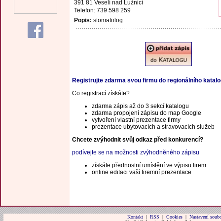
391 81 Veselí nad Lužnicí
Telefon: 739 598 259
Popis:
stomatolog
Registrujte zdarma svou firmu do regionálního katal
Co registrací získáte?
zdarma zápis až do 3 sekcí katalogu
zdarma propojení zápisu do map Google
vytvoření vlastní prezentace firmy
prezentace ubytovacích a stravovacích služeb
Chcete zvýhodnit svůj odkaz před konkurencí?
podívejte se na možnosti zvýhodněného zápisu
získáte přednostní umístění ve výpisu firem
online editaci vaší firemní prezentace
Kontakt
|
RSS
|
Cookies
|
Nastavení soubo