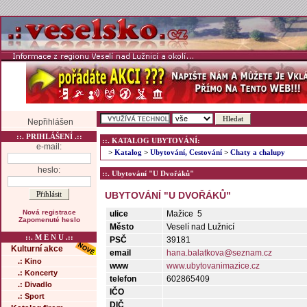
Nepřihlášen
::. PRIHLÁŠENÍ .::
::. KATALOG UBYTOVÁNÍ:
e-mail:
>
Katalog
>
Ubytování, Cestování
>
Chaty a chalupy
heslo:
::. Ubytování "U Dvořáků"
UBYTOVÁNÍ "U DVOŘÁKŮ"
Nová registrace
ulice
Mažice 5
Zapomenuté heslo
Město
Veselí nad Lužnicí
::. M E N U .::
PSČ
39181
Kulturní akce
email
hana.balatkova@seznam.cz
.: Kino
www
www.ubytovanimazice.cz
.: Koncerty
telefon
602865409
.: Divadlo
IČO
.: Sport
DIČ