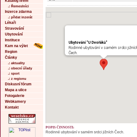
Katalog firem
.: Řemeslníci
Inzerce zdarma
.: přidat inzerát
Lékaři
Stravování
Ubytování
Instituce
Ubytování "U Dvořáků"
Kam na výlet
Rodinné ubytování v samém srdci jižníc
Region
Čech.
Články
.: aktuality
.: obecní úřady
.: sport
.: z regionu
Diskusní fórum
Mapa a ulice
Fotogalerie
Webkamery
Kontakt
POPIS ČINNOSTI:
Rodinné ubytování v samém srdci jižních Čech.