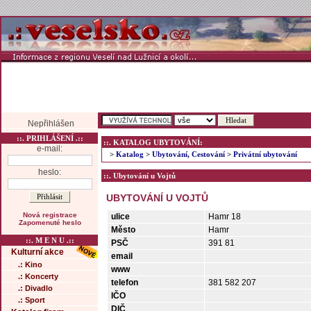
Nepřihlášen
::. PRIHLÁŠENÍ .::
::. KATALOG UBYTOVÁNÍ:
e-mail:
>
Katalog
>
Ubytování, Cestování
>
Privátní ubytování
heslo:
::. Ubytování u Vojtů
UBYTOVÁNÍ U VOJTŮ
Nová registrace
ulice
Hamr 18
Zapomenuté heslo
Město
Hamr
::. M E N U .::
PSČ
391 81
Kulturní akce
email
.: Kino
www
.: Koncerty
telefon
381 582 207
.: Divadlo
IČO
.: Sport
DIČ