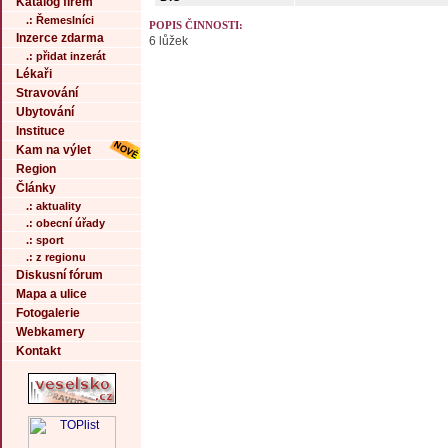
Katalog firem
.: Řemeslníci
POPIS ČINNOSTI:
Inzerce zdarma
6 lůžek
.: přidat inzerát
Lékaři
Stravování
Ubytování
Instituce
Kam na výlet
Region
Články
.: aktuality
.: obecní úřady
.: sport
.: z regionu
Diskusní fórum
Mapa a ulice
Fotogalerie
Webkamery
Kontakt