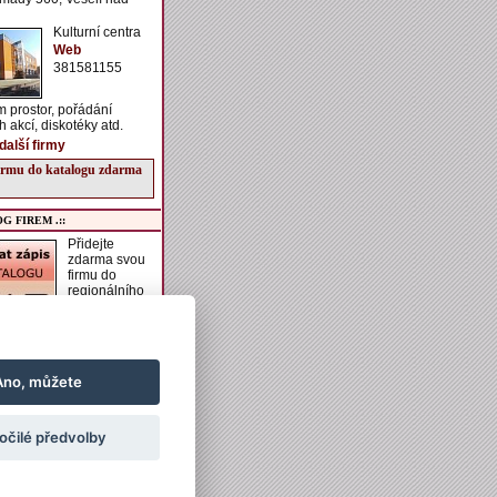
Kulturní centra
Web
381581155
 prostor, pořádání
h akcí, diskotéky atd.
další firmy
firmu do katalogu zdarma
G FIREM .::
Přidejte
zdarma svou
firmu do
regionálního
katalogu
VESELSKO.
í získáte možnost zadání
aší firmě, vkládání
h akcí do kalendáře
Ano, můžete
vkládání obrázků a
ch informací k ubytování
ání.
očilé předvolby
irmu do katalogu zdarma