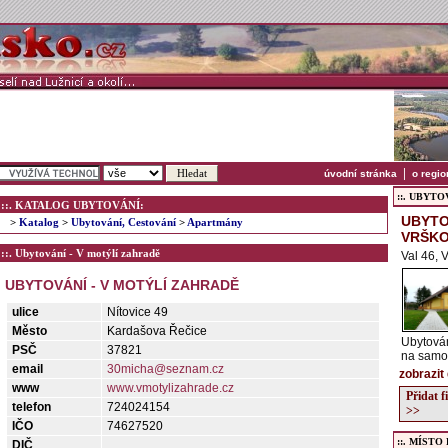
|
úvodní stránka
o regio
::. UBYTOVÁ
::. KATALOG UBYTOVÁNÍ:
UBYTO
>
Katalog
>
Ubytování, Cestování
>
Apartmány
VRŠK
::. Ubytování - V motýlí zahradě
Val 46, 
UBYTOVÁNÍ - V MOTÝLÍ ZAHRADĚ
ulice
Nítovice 49
Město
Kardašova Řečice
Ubytová
PSČ
37821
na samot
email
30micha@seznam.cz
zobrazit
www
www.vmotylizahrade.cz
Přidat 
telefon
724024154
>>
IČO
74627520
::. MÍSTO
DIČ