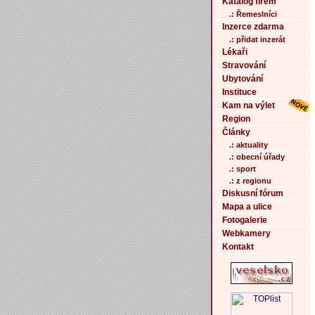
Katalog firem
.: Řemeslníci
Inzerce zdarma
.: přidat inzerát
Lékaři
Stravování
Ubytování
Instituce
Kam na výlet
Region
Články
.: aktuality
.: obecní úřady
.: sport
.: z regionu
Diskusní fórum
Mapa a ulice
Fotogalerie
Webkamery
Kontakt