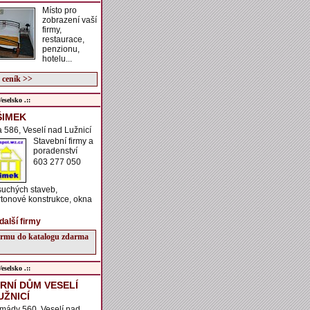
Místo pro
zobrazení vaší
firmy,
restaurace,
penzionu,
hotelu...
 ceník >>
selsko .::
ŠIMEK
la 586, Veselí nad Lužnicí
Stavební firmy a
poradenství
603 277 050
suchých staveb,
tonové konstrukce, okna
další firmy
firmu do katalogu zdarma
selsko .::
RNÍ DŮM VESELÍ
UŽNICÍ
rmády 560, Veselí nad