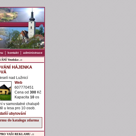
|
|
nu
kontakt
administrace
NÍ Veselsko .::
VÁNÍ HÁJENKA
OVÁ
Veselí nad Lužnicí
Web
607770451
Cena od
300
Kč
Kapacita
10
os
ní v samostatné chalupě
ě u lesa pro 10 osob.
 další ubytování
firmu do katalogu zdarma
 PRO VAŠI REKLAMU .::