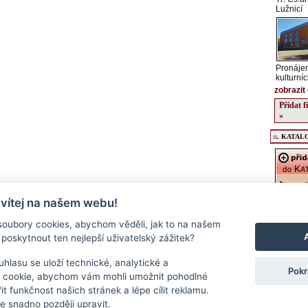
Lužnicí
Pronájem
kulturníc
zobrazit 
Přidat 
»
::. KATALO
 vítej na našem webu!
Registrac
údajů o v
oubory cookies, abychom věděli, jak to na našem
kulturníc
poskytnout ten nejlepší uživatelský zážitek?
regionu, 
podrobný
a stravov
hlasu se uloží technické, analytické a
Pokr
Přidat f
 cookie, abychom vám mohli umožnit pohodlné
>>
it funkčnost našich stránek a lépe cílit reklamu.
 snadno později upravit.