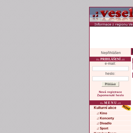
Nepřihlášen
::. PRIHLÁŠENÍ .::
e-mail:
heslo:
Nová registrace
Zapomenuté heslo
::. M E N U .::
Kulturní akce
.: Kino
.: Koncerty
.: Divadlo
.: Sport