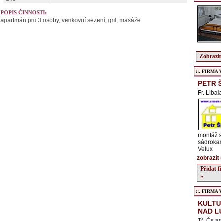
POPIS ČINNOSTI:
apartmán pro 3 osoby, venkovní sezení, gril, masáže
Zobrazit
::. FIRMA Ve
PETR 
Fr. Líba
montáž 
sádrokar
Velux
zobrazit 
Přidat 
»
::. FIRMA Ve
KULTU
NAD L
Tř. Čs.a