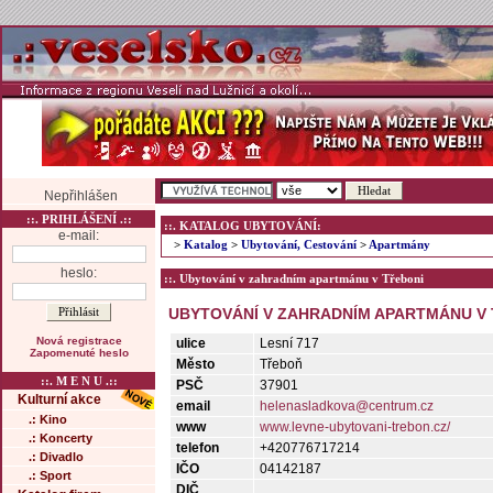
Nepřihlášen
::. PRIHLÁŠENÍ .::
::. KATALOG UBYTOVÁNÍ:
e-mail:
>
Katalog
>
Ubytování, Cestování
>
Apartmány
heslo:
::. Ubytování v zahradním apartmánu v Třeboni
UBYTOVÁNÍ V ZAHRADNÍM APARTMÁNU V
Nová registrace
ulice
Lesní 717
Zapomenuté heslo
Město
Třeboň
::. M E N U .::
PSČ
37901
Kulturní akce
email
helenasladkova@centrum.cz
.: Kino
www
www.levne-ubytovani-trebon.cz/
.: Koncerty
telefon
+420776717214
.: Divadlo
IČO
04142187
.: Sport
DIČ