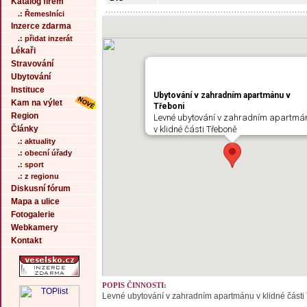
Katalog firem
.: Řemeslníci
Inzerce zdarma
.: přidat inzerát
Lékaři
Stravování
Ubytování
Instituce
Ubytování v zahradním apartmánu v
Kam na výlet
Třeboni
Region
Levné ubytování v zahradním apartmá
Články
v klidné části Třeboně
.: aktuality
.: obecní úřady
.: sport
.: z regionu
Diskusní fórum
Mapa a ulice
Fotogalerie
Webkamery
Kontakt
POPIS ČINNOSTI:
Levné ubytování v zahradním apartmánu v klidné části