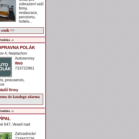
zobrazení vaší
firmy,
restaurace,
penzionu,
hotelu...
 ceník >>
selsko .::
OPRAVNA POLÁK
ov 4, Neplachov
Autoservisy
Web
733722961
is, pneuservis,
ace
další firmy
firmu do katalogu zdarma
selsko .::
PÍPAL
é 647, Veselí nad
Zahradnictví
724843736