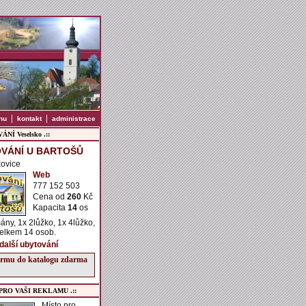
|
|
nu
kontakt
administrace
NÍ Veselsko .::
VÁNÍ U BARTOŠŮ
kovice
Web
777 152 503
Cena od
260
Kč
Kapacita
14
os
ány, 1x 2lůžko, 1x 4lůžko,
celkem 14 osob.
 další ubytování
firmu do katalogu zdarma
 PRO VAŠI REKLAMU .::
Místo pro