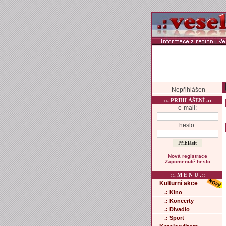
Nepřihlášen
::. PRIHLÁŠENÍ .::
e-mail:
heslo:
Nová registrace
Zapomenuté heslo
::. M E N U .::
Kulturní akce
.: Kino
.: Koncerty
.: Divadlo
.: Sport