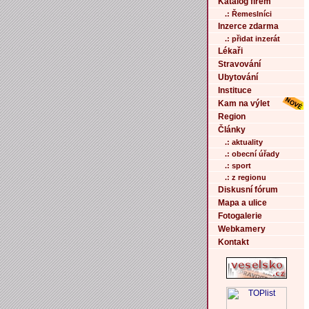
Katalog firem
.: Řemeslníci
Inzerce zdarma
.: přidat inzerát
Lékaři
Stravování
Ubytování
Instituce
Kam na výlet
Region
Články
.: aktuality
.: obecní úřady
.: sport
.: z regionu
Diskusní fórum
Mapa a ulice
Fotogalerie
Webkamery
Kontakt