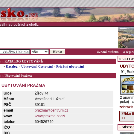
|
úvodní stránka
o regio
::. UBYTOVÁ
::. KATALOG UBYTOVÁNÍ:
UBYTO
>
Katalog
>
Ubytování, Cestování
>
Privátní ubytování
91, Bor
::. Ubytování Pražma
UBYTOVÁNÍ PRAŽMA
ulice
Žíšov 74
2 apartm
Město
Veselí nad Lužnicí
pokoj - 
PSČ
39181
zobrazit
email
prazma@centrum.cz
Přidat 
www
www.prazma-st.cz/
>>
telefon
604526749
IČO
::. MÍSTO
DIČ