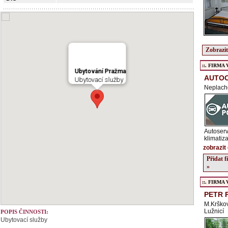
Zobrazit
::. FIRMA Ve
Ubytování Pražma
AUTO
Ubytovací služby
Neplach
Autoserv
klimatiz
zobrazit 
Přidat 
»
::. FIRMA Ve
PETR 
M.Krškov
Lužnicí
POPIS ČINNOSTI:
Ubytovací služby