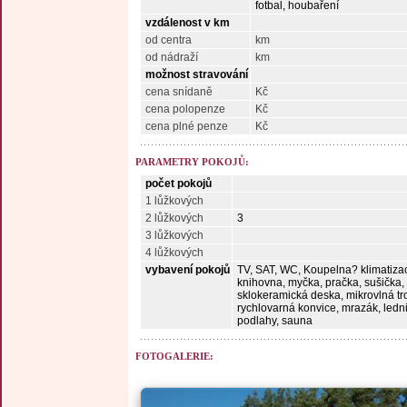
fotbal, houbaření
vzdálenost v km
od centra
km
od nádraží
km
možnost stravování
cena snídaně
Kč
cena polopenze
Kč
cena plné penze
Kč
PARAMETRY POKOJŮ:
počet pokojů
1 lůžkových
2 lůžkových
3
3 lůžkových
4 lůžkových
vybavení pokojů
TV, SAT, WC, Koupelna? klimatizace
knihovna, myčka, pračka, sušička, 
sklokeramická deska, mikrovlná tr
rychlovarná konvice, mrazák, ledn
podlahy, sauna
FOTOGALERIE: