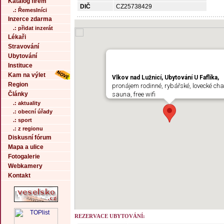
Katalog firem
DIČ
CZ25738429
.: Řemeslníci
Inzerce zdarma
.: přidat inzerát
Lékaři
Stravování
Ubytování
Instituce
Kam na výlet
Vlkov nad Lužnicí, Ubytování U Faflíka,
Region
pronájem rodinné, rybářské, lovecké cha
Články
sauna, free wifi
.: aktuality
.: obecní úřady
.: sport
.: z regionu
Diskusní fórum
Mapa a ulice
Fotogalerie
Webkamery
Kontakt
REZERVACE UBYTOVÁNÍ: