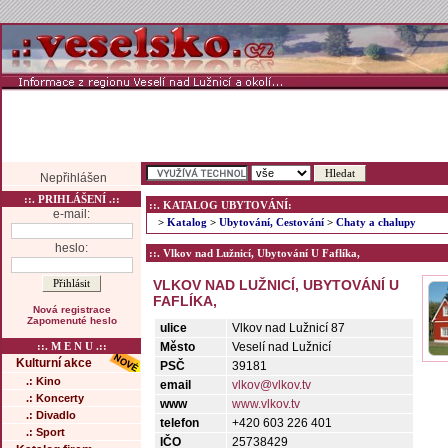
Nepřihlášen
::. PRIHLÁŠENÍ .::
::. KATALOG UBYTOVÁNÍ:
e-mail:
>
Katalog
>
Ubytování, Cestování
>
Chaty a chalupy
heslo:
::. Vlkov nad Lužnicí, Ubytování U Faflíka,
VLKOV NAD LUŽNICÍ, UBYTOVÁNÍ U
FAFLÍKA,
Nová registrace
Zapomenuté heslo
ulice
Vlkov nad Lužnicí 87
::. M E N U .::
Město
Veselí nad Lužnicí
Kulturní akce
PSČ
39181
.: Kino
email
vlkov@vlkov.tv
.: Koncerty
www
www.vlkov.tv
.: Divadlo
telefon
+420 603 226 401
.: Sport
IČO
25738429