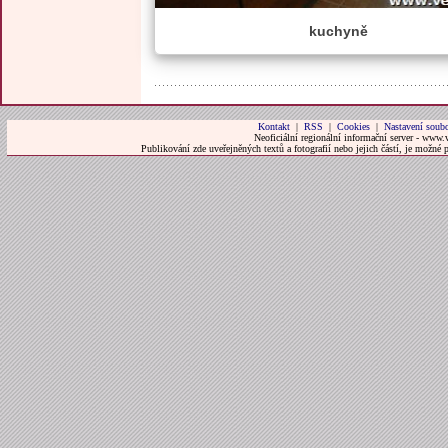
kuchyně
Kontakt
|
RSS
|
Cookies
|
Nastavení soubo
Neoficiální regionální informační server - www.
Publikování zde uveřejněných textů a fotografií nebo jejich částí, je možné