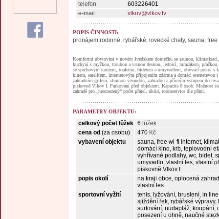
telefon
603226401
e-mail
vlkov@vlkov.tv
POPIS ČINNOSTI:
pronájem rodinné, rybářské, lovecké chaty, sauna, free 
Komfortní ubytování v novém švédském domečku se saunou, klimatizací,
kuchyní s myčkou, troubou a varnou deskou, lednicí, mrazákem, pračkou,
se sprchovým koutem, toaletou, bidetem a umyvadlem, obývací pokoj s
kinem, satelitem, internetovým připojením zdarma a domácí eternetevou i w
zahradním grilem, slunnou verandou, zahradou a přímým vstupem do lesa, 
pískovně Vlkov I. Parkování před objektem. Kapacita 6 osob. Možnost sta
zahradě pro „neomezený“ počet přátel, úklid, roomservice dle přání.
PARAMETRY OBJEKTU:
celkový počet lůžek
6
lůžek
cena od
(za osobu)
470
Kč
vybavení objektu
sauna, free wi-fi internet, klima
domácí kino, krb, teplovodní e
vyhřívané podlahy, wc, bidet, s
umyvadlo, vlastní les, vlastní p
pískovně Vlkov I
popis okolí
na kraji obce, oplocená zahr
vlastní les
sportovní vyžití
tenis, lyžování, bruslení, in line
sjíždění řek, rybářské výpravy, l
surfování, nudapláž, koupání, c
posezení u ohně, naučné stezky