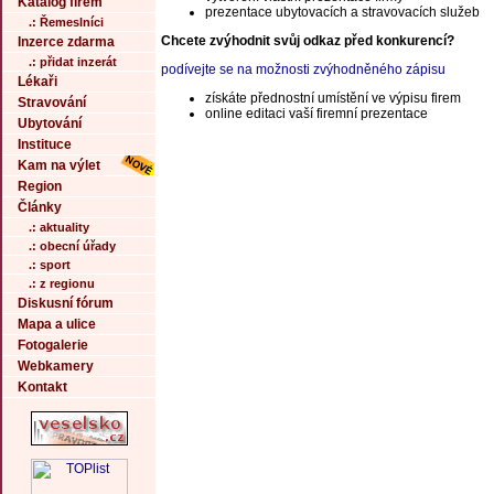
Katalog firem
prezentace ubytovacích a stravovacích služeb
.: Řemeslníci
Chcete zvýhodnit svůj odkaz před konkurencí?
Inzerce zdarma
.: přidat inzerát
podívejte se na možnosti zvýhodněného zápisu
Lékaři
získáte přednostní umístění ve výpisu firem
Stravování
online editaci vaší firemní prezentace
Ubytování
Instituce
Kam na výlet
Region
Články
.: aktuality
.: obecní úřady
.: sport
.: z regionu
Diskusní fórum
Mapa a ulice
Fotogalerie
Webkamery
Kontakt