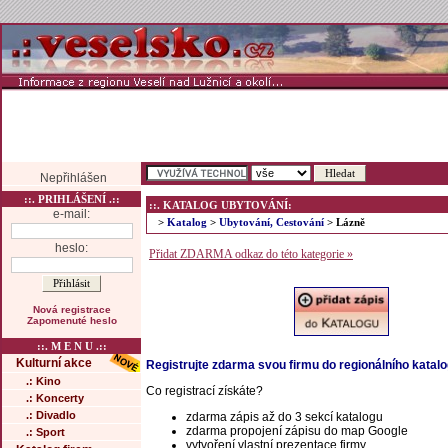
Nepřihlášen
::. PRIHLÁŠENÍ .::
::. KATALOG UBYTOVÁNÍ:
e-mail:
>
Katalog
>
Ubytování, Cestování
> Lázně
heslo:
Přidat ZDARMA odkaz do této kategorie »
Nová registrace
Zapomenuté heslo
::. M E N U .::
Kulturní akce
Registrujte zdarma svou firmu do regionálního katal
.: Kino
Co registrací získáte?
.: Koncerty
.: Divadlo
zdarma zápis až do 3 sekcí katalogu
zdarma propojení zápisu do map Google
.: Sport
vytvoření vlastní prezentace firmy