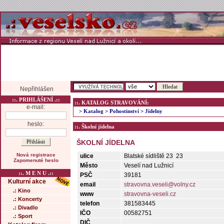
Nepřihlášen
::. PRIHLÁŠENÍ .::
::. KATALOG STRAVOVÁNÍ:
e-mail:
>
Katalog
>
Pohostinství
>
Jídelny
heslo:
::. Školní jídelna
ŠKOLNÍ JÍDELNA
Nová registrace
ulice
Blatské sídliště 23 23
Zapomenuté heslo
Město
Veselí nad Lužnicí
::. M E N U .::
PSČ
39181
Kulturní akce
email
stravovna.veseli@volny.cz
.: Kino
www
stravovna-veseli.cz
.: Koncerty
telefon
381583445
.: Divadlo
IČO
00582751
.: Sport
DIČ