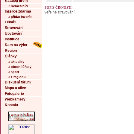
Katalog firem
.: Řemeslníci
POPIS ČINNOSTI:
Inzerce zdarma
veřejné stravování
.: přidat inzerát
Lékaři
Stravování
Ubytování
Instituce
Kam na výlet
Region
Články
.: aktuality
.: obecní úřady
.: sport
.: z regionu
Diskusní fórum
Mapa a ulice
Fotogalerie
Webkamery
Kontakt