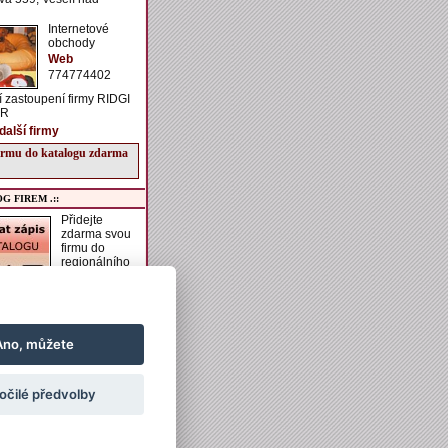
Internetové
obchody
Web
774774402
 zastoupení firmy RIDGI
ČR
další firmy
firmu do katalogu zdarma
G FIREM .::
Přidejte
zdarma svou
firmu do
regionálního
katalogu
VESELSKO.
í získáte možnost zadání
aší firmě, vkládání
h akcí do kalendáře
Ano, můžete
vkládání obrázků a
ch informací k ubytování
ání.
očilé předvolby
irmu do katalogu zdarma