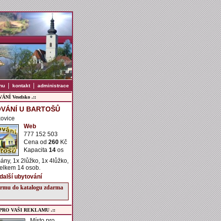
|
|
nu
kontakt
administrace
NÍ Veselsko .::
VÁNÍ U BARTOŠŮ
kovice
Web
777 152 503
Cena od
260
Kč
Kapacita
14
os
ány, 1x 2lůžko, 1x 4lůžko,
celkem 14 osob.
 další ubytování
firmu do katalogu zdarma
 PRO VAŠI REKLAMU .::
Místo pro