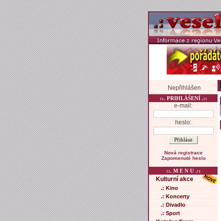
Nepřihlášen
::. PRIHLÁŠENÍ .::
e-mail:
heslo:
Nová registrace
Zapomenuté heslo
::. M E N U .::
Kulturní akce
.: Kino
.: Koncerty
.: Divadlo
.: Sport