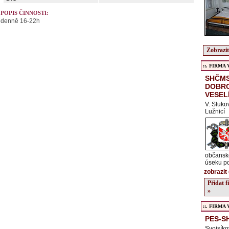
POPIS ČINNOSTI:
denně 16-22h
Zobrazit
::. FIRMA Ve
SHČM
DOBRO
VESEL
V. Sluko
Lužnicí
občanské
úseku p
zobrazit 
Přidat 
»
::. FIRMA Ve
PES-S
Svojsíko