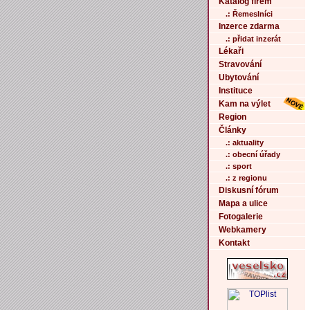
Katalog firem
.: Řemeslníci
Inzerce zdarma
.: přidat inzerát
Lékaři
Stravování
Ubytování
Instituce
Kam na výlet
Region
Články
.: aktuality
.: obecní úřady
.: sport
.: z regionu
Diskusní fórum
Mapa a ulice
Fotogalerie
Webkamery
Kontakt