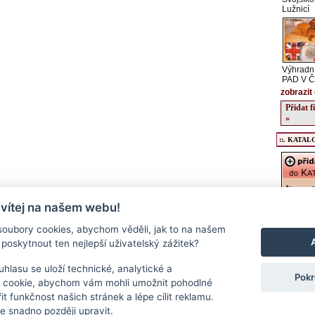
Lužnicí
Výhradní
PAD V 
zobrazit 
Přidat 
»
::. KATALO
 vítej na našem webu!
Registrac
údajů o v
oubory cookies, abychom věděli, jak to na našem
kulturníc
poskytnout ten nejlepší uživatelský zážitek?
regionu, 
podrobný
a stravov
hlasu se uloží technické, analytické a
Pokr
Přidat f
 cookie, abychom vám mohli umožnit pohodlné
>>
it funkčnost našich stránek a lépe cílit reklamu.
 snadno později upravit.