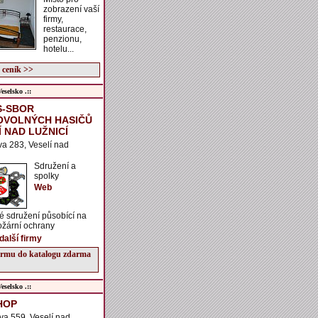
zobrazení vaší
firmy,
restaurace,
penzionu,
hotelu...
 ceník >>
selsko .::
S-SBOR
VOLNÝCH HASIČŮ
Í NAD LUŽNICÍ
va 283, Veselí nad
Sdružení a
spolky
Web
 sdružení působící na
ožární ochrany
další firmy
firmu do katalogu zdarma
selsko .::
HOP
va 559, Veselí nad