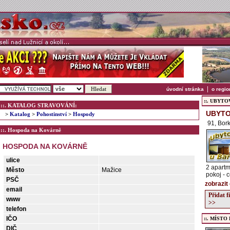
|
úvodní stránka
o regio
::. UBYTOVÁ
::. KATALOG STRAVOVÁNÍ:
UBYTO
>
Katalog
>
Pohostinství
>
Hospody
91, Bor
::. Hospoda na Kovárně
HOSPODA NA KOVÁRNĚ
ulice
2 apartm
Město
Mažice
pokoj - 
PSČ
zobrazit
email
Přidat 
www
>>
telefon
IČO
::. MÍSTO
DIČ