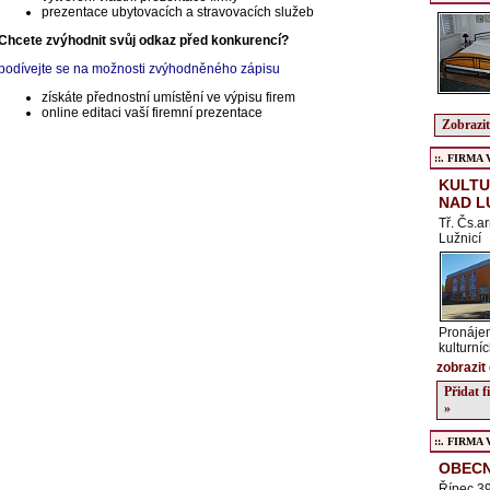
prezentace ubytovacích a stravovacích služeb
Chcete zvýhodnit svůj odkaz před konkurencí?
podívejte se na možnosti zvýhodněného zápisu
získáte přednostní umístění ve výpisu firem
online editaci vaší firemní prezentace
Zobrazit
::. FIRMA Ve
KULTU
NAD L
Tř. Čs.a
Lužnicí
Pronájem
kulturníc
zobrazit 
Přidat 
»
::. FIRMA Ve
OBECN
Řípec 39