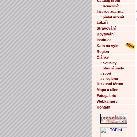
Katalog firem
.: Řemeslníci
Inzerce zdarma
.: přidat inzerát
Lékaři
Stravování
Ubytování
Instituce
Kam na výlet
Region
Články
.: aktuality
.: obecní úřady
.: sport
.: z regionu
Diskusní fórum
Mapa a ulice
Fotogalerie
Webkamery
Kontakt