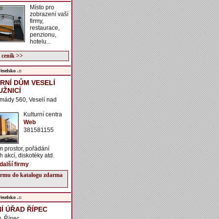
Místo pro
zobrazení vaší
firmy,
restaurace,
penzionu,
hotelu...
 ceník >>
selsko .::
RNÍ DŮM VESELÍ
UŽNICÍ
rmády 560, Veselí nad
Kulturní centra
Web
381581155
 prostor, pořádání
h akcí, diskotéky atd.
další firmy
firmu do katalogu zdarma
selsko .::
Í ÚŘAD ŘÍPEC
, Řípec