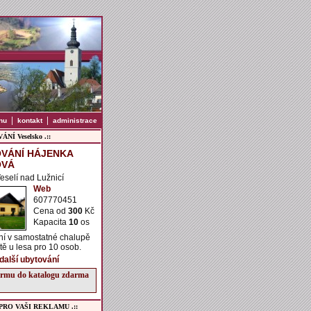
|
|
nu
kontakt
administrace
NÍ Veselsko .::
VÁNÍ HÁJENKA
OVÁ
Veselí nad Lužnicí
Web
607770451
Cena od
300
Kč
Kapacita
10
os
ní v samostatné chalupě
ě u lesa pro 10 osob.
 další ubytování
firmu do katalogu zdarma
 PRO VAŠI REKLAMU .::