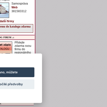
Samospráva
Web
381583312
další firmy
firmu do katalogu zdarma
G FIREM .::
Přidejte
zdarma svou
firmu do
regionálního
katalogu
VESELSKO.
í získáte možnost zadání
aší firmě, vkládání
h akcí do kalendáře
Ano, můžete
vkládání obrázků a
ch informací k ubytování
ání.
očilé předvolby
irmu do katalogu zdarma
e.