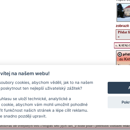
zobrazit 
Přidat 
»
::. KATALO
 vítej na našem webu!
Registrac
údajů o v
oubory cookies, abychom věděli, jak to na našem
kulturníc
poskytnout ten nejlepší uživatelský zážitek?
regionu, 
podrobný
a stravov
hlasu se uloží technické, analytické a
Pokr
Přidat f
 cookie, abychom vám mohli umožnit pohodlné
>>
it funkčnost našich stránek a lépe cílit reklamu.
 snadno později upravit.
Kontakt
|
RSS
|
Cookies
|
Nastavení souborů cookie
Neoficiální regionální informační server - www.veselsko.cz
ublikování zde uveřejněných textů a fotografií nebo jejich částí, je možné pouze s předchozím souhlasem redakc