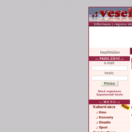
Nepřihlášen
::. PRIHLÁŠENÍ .::
e-mail:
heslo:
Nová registrace
Zapomenuté heslo
::. M E N U .::
Kulturní akce
.: Kino
.: Koncerty
.: Divadlo
.: Sport