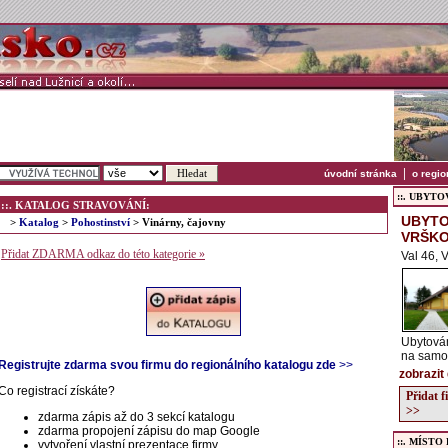
|
úvodní stránka
o regio
::. UBYTOVÁ
::. KATALOG STRAVOVÁNÍ:
UBYTO
>
Katalog
>
Pohostinství
> Vinárny, čajovny
VRŠK
Přidat ZDARMA odkaz do této kategorie »
Val 46, 
Ubytová
na samot
Registrujte zdarma svou firmu do regionálního katalogu zde
>>
zobrazit
Co registrací získáte?
Přidat 
>>
zdarma zápis až do 3 sekcí katalogu
zdarma propojení zápisu do map Google
::. MÍSTO
vytvoření vlastní prezentace firmy