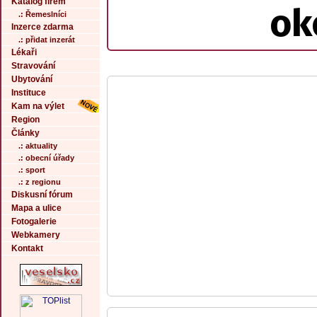
Katalog firem
ok
.: Řemeslníci
Inzerce zdarma
.: přidat inzerát
Lékaři
Stravování
Ubytování
Instituce
Kam na výlet
Region
Články
.: aktuality
.: obecní úřady
.: sport
.: z regionu
Diskusní fórum
Mapa a ulice
Fotogalerie
Webkamery
Kontakt