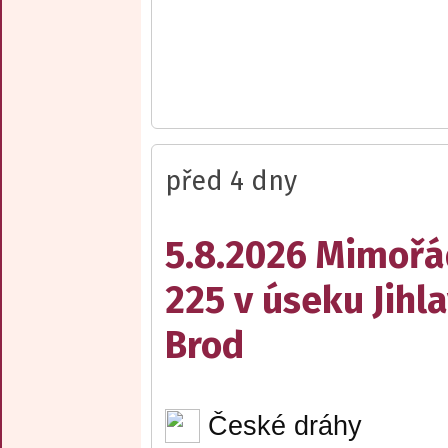
před 4 dny
5.8.2026 Mimořá
225 v úseku Jihl
Brod
České dráhy