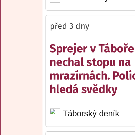
před 3 dny
Sprejer v Táboře
nechal stopu na
mrazírnách. Poli
hledá svědky
Táborský deník