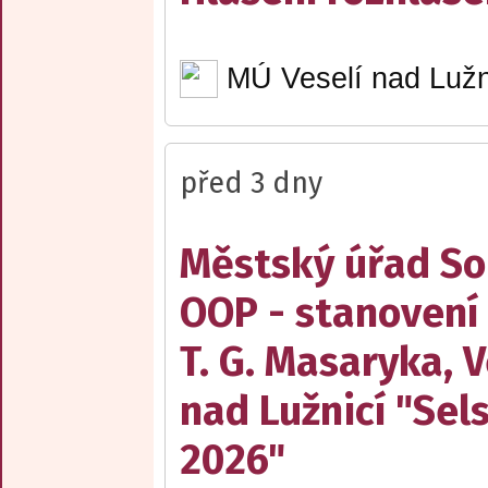
MÚ Veselí nad Lužn
před 3 dny
Městský úřad Sob
OOP - stanovení
T. G. Masaryka, V
nad Lužnicí "Sel
2026"