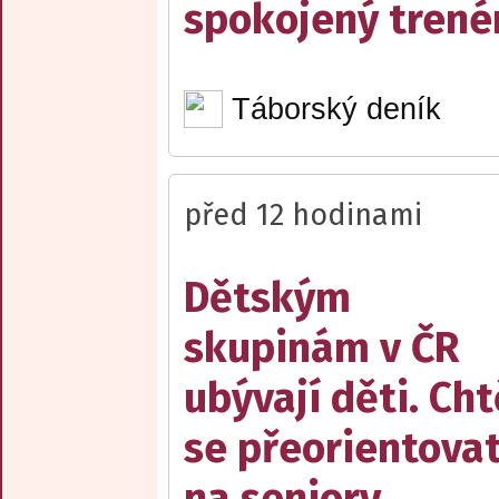
spokojený trené
Táborský deník
před 12 hodinami
Dětským
skupinám v ČR
ubývají děti. Cht
se přeorientova
na seniory