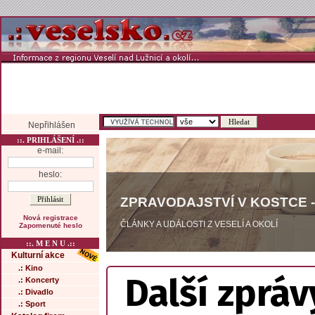
Nepřihlášen
::. PRIHLÁŠENÍ .::
e-mail:
heslo:
ZPRAVODAJSTVÍ V KOSTCE -
Nová registrace
ČLÁNKY A UDÁLOSTI Z VESELÍ A OKOLÍ
Zapomenuté heslo
::. M E N U .::
Kulturní akce
.: Kino
Další zpráv
.: Koncerty
.: Divadlo
.: Sport