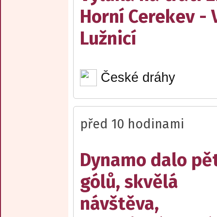
Horní Cerekev - 
Lužnicí
České dráhy
před 10 hodinami
Dynamo dalo pě
gólů, skvělá
návštěva,