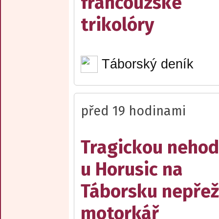
francouzské
trikolóry
Táborský deník
před 19 hodinami
Tragickou neho
u Horusic na
Táborsku nepřež
motorkář