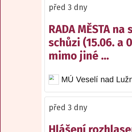
před 3 dny
RADA MĚSTA na sv
schůzi (15.06. a 
mimo jiné ...
MÚ Veselí nad Lužn
před 3 dny
Hlášení rozhlase