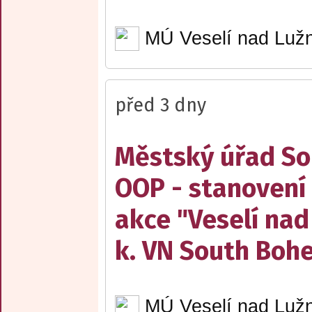
MÚ Veselí nad Lužn
před 3 dny
Městský úřad Sob
OOP - stanovení 
akce "Veselí nad
k. VN South Boh
MÚ Veselí nad Lužn