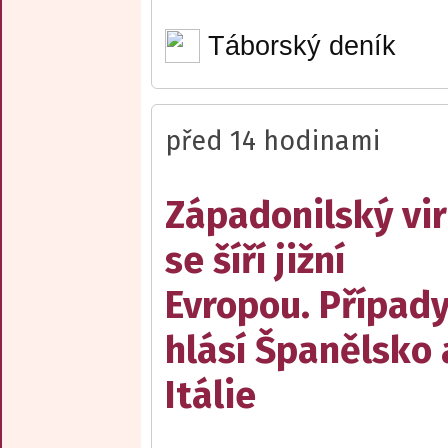
Táborský deník
před 14 hodinami
Západonilský vir
se šíří jižní
Evropou. Případ
hlásí Španělsko 
Itálie