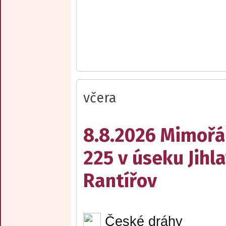
včera
8.8.2026 Mimořá
225 v úseku Jihl
Rantířov
České dráhy