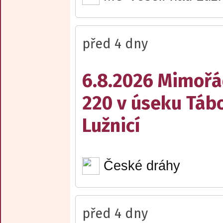
před 4 dny
6.8.2026 Mimořá
220 v úseku Tábo
Lužnicí
České dráhy
před 4 dny