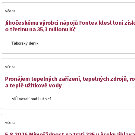
včera
Jihočeskému výrobci nápojů Fontea klesl loni zisk
o třetinu na 35,3 milionu Kč
Táborský deník
včera
Pronájem tepelných zařízení, tepelných zdrojů, r
a teplé užitkové vody
MÚ Veselí nad Lužnicí
včera
5.8.2026 Mimořádnost na trati 225 v úseku Jihlava