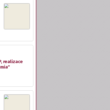
, realizace
emia"