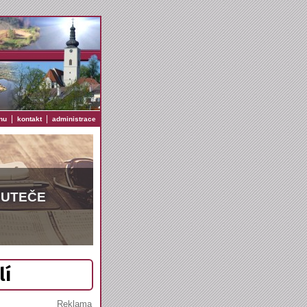
|
|
nu
kontakt
administrace
EUTEČE
lí
Reklama