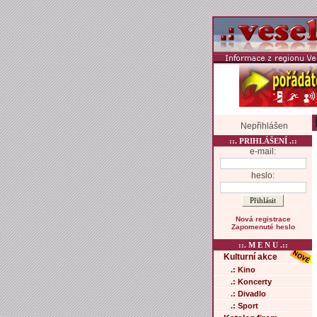
Nepřihlášen
::. PRIHLÁŠENÍ .::
e-mail:
heslo:
Nová registrace
Zapomenuté heslo
::. M E N U .::
Kulturní akce
.: Kino
.: Koncerty
.: Divadlo
.: Sport