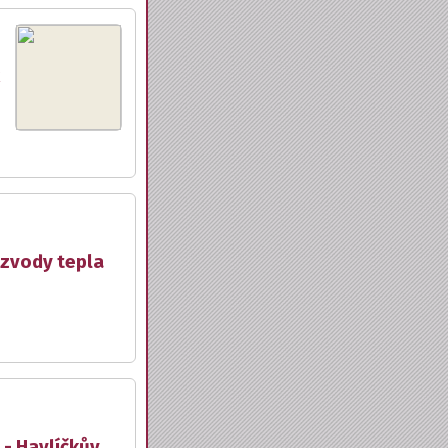
ozvody tepla
 - Havlíčkův