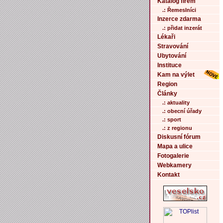
Katalog firem
.: Řemeslníci
Inzerce zdarma
.: přidat inzerát
Lékaři
Stravování
Ubytování
Instituce
Kam na výlet
Region
Články
.: aktuality
.: obecní úřady
.: sport
.: z regionu
Diskusní fórum
Mapa a ulice
Fotogalerie
Webkamery
Kontakt