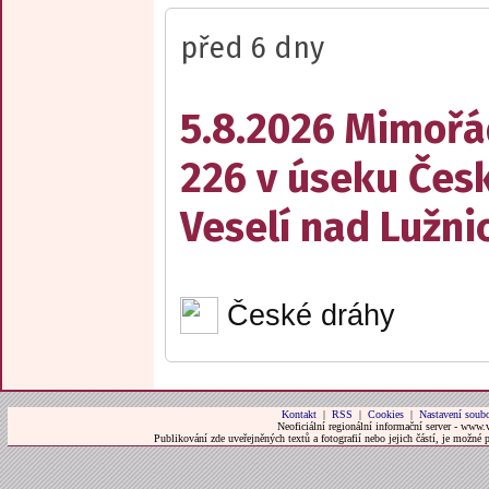
před 6 dny
5.8.2026 Mimořá
226 v úseku Česk
Veselí nad Lužnic
České dráhy
Kontakt
|
RSS
|
Cookies
|
Nastavení soubo
Neoficiální regionální informační server - www.
Publikování zde uveřejněných textů a fotografií nebo jejich částí, je možné