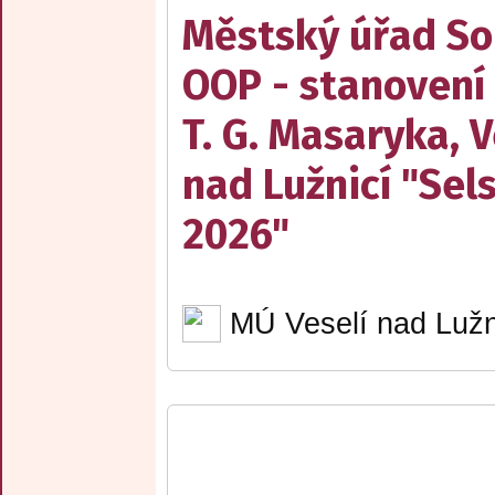
Městský úřad Sob
OOP - stanovení
T. G. Masaryka, V
nad Lužnicí "Sel
2026"
MÚ Veselí nad Lužn