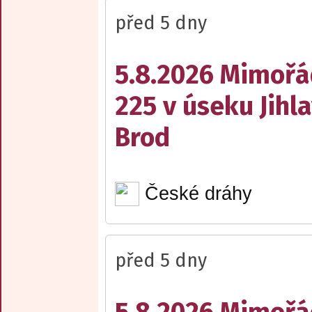
před 5 dny
5.8.2026 Mimořá
225 v úseku Jihl
Brod
České dráhy
před 5 dny