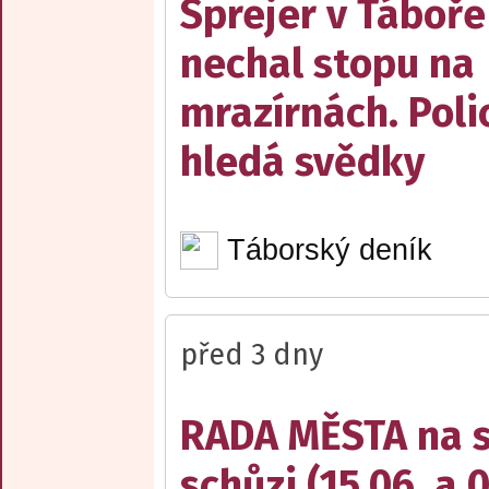
Sprejer v Táboře
nechal stopu na
mrazírnách. Poli
hledá svědky
Táborský deník
před 3 dny
RADA MĚSTA na sv
schůzi (15.06. a 