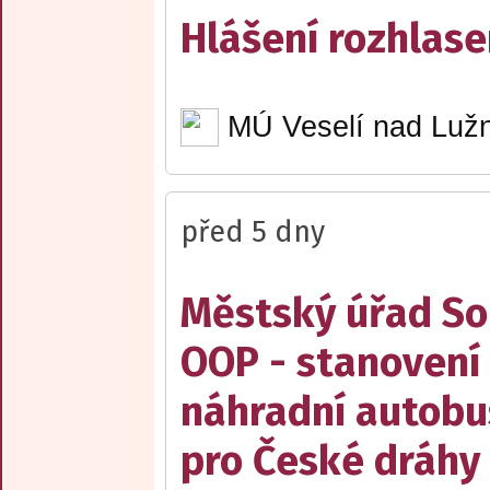
Hlášení rozhlase
MÚ Veselí nad Lužn
před 5 dny
Městský úřad Sob
OOP - stanovení 
náhradní autobu
pro České dráhy a