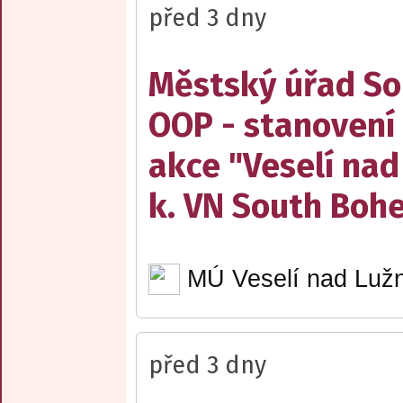
před 3 dny
Městský úřad Sob
OOP - stanovení 
akce "Veselí nad
k. VN South Boh
MÚ Veselí nad Lužn
před 3 dny