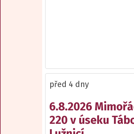
před 4 dny
6.8.2026 Mimořá
220 v úseku Tábo
Lužnicí