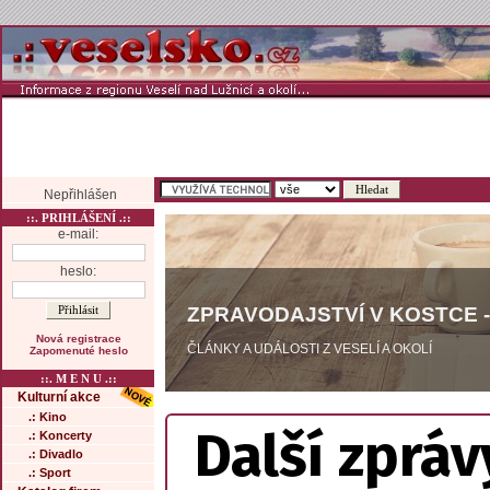
Nepřihlášen
::. PRIHLÁŠENÍ .::
e-mail:
heslo:
ZPRAVODAJSTVÍ V KOSTCE -
Nová registrace
ČLÁNKY A UDÁLOSTI Z VESELÍ A OKOLÍ
Zapomenuté heslo
::. M E N U .::
Kulturní akce
.: Kino
Další zpráv
.: Koncerty
.: Divadlo
.: Sport