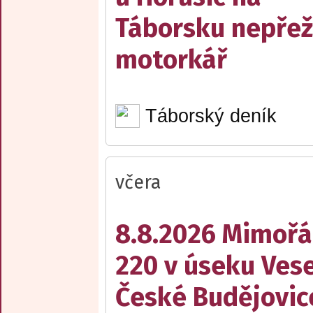
Táborsku nepřež
motorkář
Táborský deník
včera
8.8.2026 Mimořá
220 v úseku Vese
České Budějovic