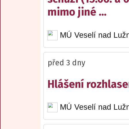
mimo jiné ...
MÚ Veselí nad Lužn
před 3 dny
Hlášení rozhlase
MÚ Veselí nad Lužn