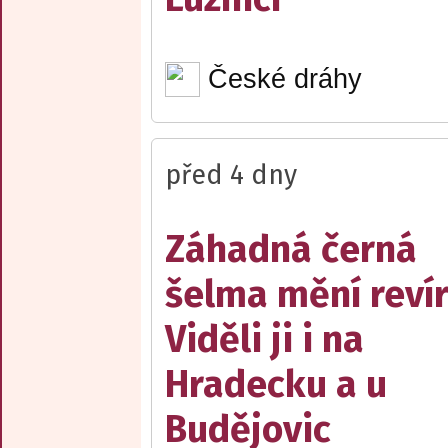
České dráhy
před 4 dny
Záhadná černá
šelma mění reví
Viděli ji i na
Hradecku a u
Budějovic