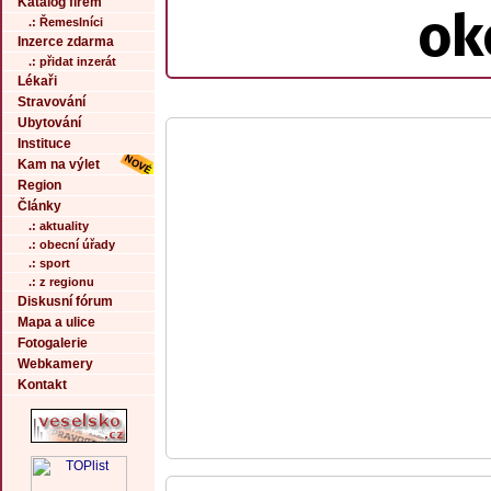
Katalog firem
ok
.: Řemeslníci
Inzerce zdarma
.: přidat inzerát
Lékaři
Stravování
Ubytování
Instituce
Kam na výlet
Region
Články
.: aktuality
.: obecní úřady
.: sport
.: z regionu
Diskusní fórum
Mapa a ulice
Fotogalerie
Webkamery
Kontakt