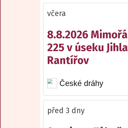
včera
8.8.2026 Mimořá
225 v úseku Jihl
Rantířov
České dráhy
před 3 dny