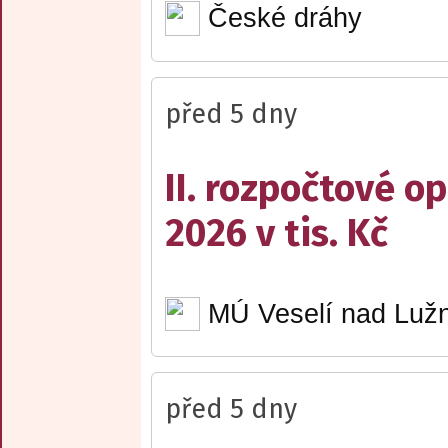
České dráhy
před 5 dny
II. rozpočtové op
2026 v tis. Kč
MÚ Veselí nad Lužn
před 5 dny