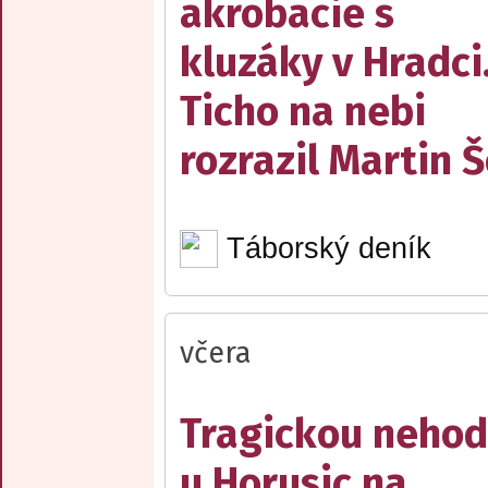
akrobacie s
kluzáky v Hradci
Ticho na nebi
rozrazil Martin 
Táborský deník
včera
Tragickou neho
u Horusic na