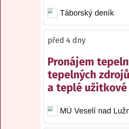
Táborský deník
před 4 dny
Pronájem tepelný
tepelných zdrojů
a teplé užitkové
MÚ Veselí nad Lužn