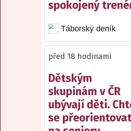
spokojený trené
Táborský deník
před 18 hodinami
Dětským
skupinám v ČR
ubývají děti. Cht
se přeorientova
na seniory