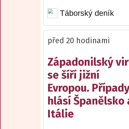
Táborský deník
před 20 hodinami
Západonilský vir
se šíří jižní
Evropou. Případ
hlásí Španělsko 
Itálie