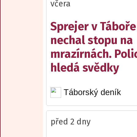
včera
Sprejer v Táboře
nechal stopu na
mrazírnách. Poli
hledá svědky
Táborský deník
před 2 dny