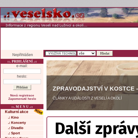
Nepřihlášen
::. PRIHLÁŠENÍ .::
e-mail:
heslo:
ZPRAVODAJSTVÍ V KOSTCE -
Nová registrace
ČLÁNKY A UDÁLOSTI Z VESELÍ A OKOLÍ
Zapomenuté heslo
::. M E N U .::
Kulturní akce
.: Kino
Další zpráv
.: Koncerty
.: Divadlo
.: Sport