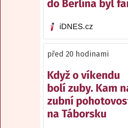
do Berlína byl f
iDNES.cz
před 20 hodinami
Když o víkendu
bolí zuby. Kam n
zubní pohotovos
na Táborsku