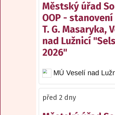
Městský úřad Sob
OOP - stanovení
T. G. Masaryka, V
nad Lužnicí "Sel
2026"
MÚ Veselí nad Lužn
před 2 dny