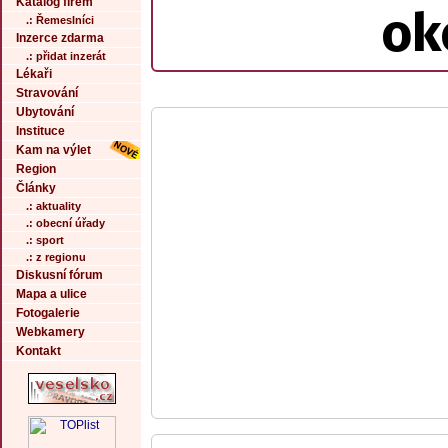
Katalog firem
ok
.: Řemeslníci
Inzerce zdarma
.: přidat inzerát
Lékaři
Stravování
Ubytování
Instituce
Kam na výlet
Region
Články
.: aktuality
.: obecní úřady
.: sport
.: z regionu
Diskusní fórum
Mapa a ulice
Fotogalerie
Webkamery
Kontakt