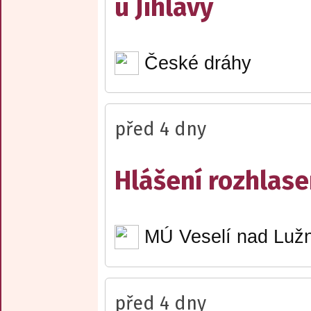
u Jihlavy
České dráhy
před 4 dny
Hlášení rozhlase
MÚ Veselí nad Lužn
před 4 dny