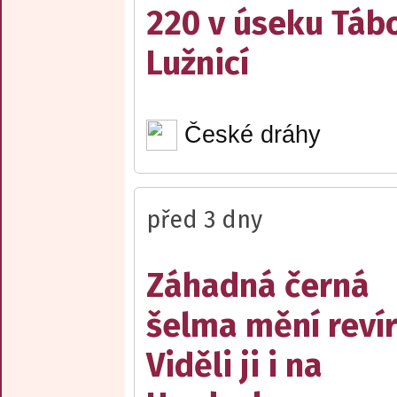
220 v úseku Tábo
Lužnicí
České dráhy
před 3 dny
Záhadná černá
šelma mění reví
Viděli ji i na