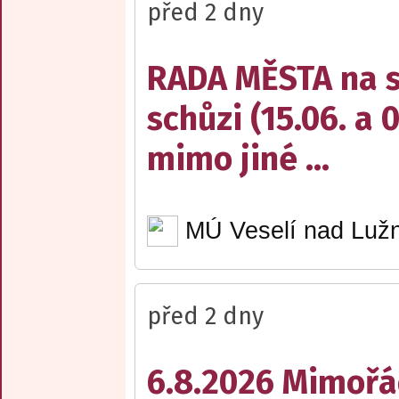
před 2 dny
RADA MĚSTA na sv
schůzi (15.06. a 
mimo jiné ...
MÚ Veselí nad Lužn
před 2 dny
6.8.2026 Mimořá