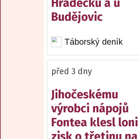
Hradecku a u
Budějovic
Táborský deník
před 3 dny
Jihočeskému
výrobci nápojů
Fontea klesl loni
zisk o třetinu na