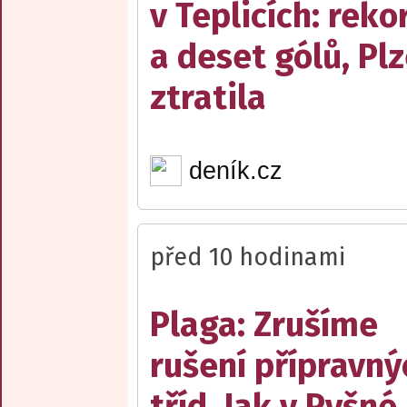
v Teplicích: reko
a deset gólů, Pl
ztratila
deník.cz
před 10 hodinami
Plaga: Zrušíme
rušení přípravný
tříd. Jak v Pyšné