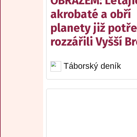
OBRAZEM: Létají
akrobaté a obří
planety již potře
rozzářili Vyšší B
Táborský deník