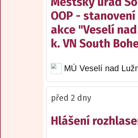
Městský úřad Sob
OOP - stanovení 
akce "Veselí nad
k. VN South Boh
MÚ Veselí nad Lužn
před 2 dny
Hlášení rozhlase