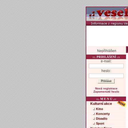
Nepřihlášen
::. PRIHLÁŠENÍ .::
e-mail:
heslo:
Nová registrace
Zapomenuté heslo
::. M E N U .::
Kulturní akce
.: Kino
.: Koncerty
.: Divadlo
.: Sport