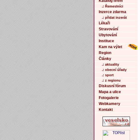
Katalog firem
.: Řemeslníci
Inzerce zdarma
.: přidat inzerát
Lékaři
Stravování
Ubytování
Instituce
Kam na výlet
Region
Články
.: aktuality
.: obecní úřady
.: sport
.: z regionu
Diskusní fórum
Mapa a ulice
Fotogalerie
Webkamery
Kontakt