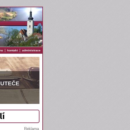
|
|
nu
kontakt
administrace
EUTEČE
lí
Reklama