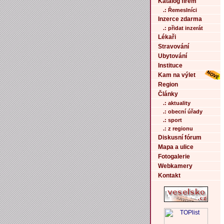
Katalog firem
.: Řemeslníci
Inzerce zdarma
.: přidat inzerát
Lékaři
Stravování
Ubytování
Instituce
Kam na výlet
Region
Články
.: aktuality
.: obecní úřady
.: sport
.: z regionu
Diskusní fórum
Mapa a ulice
Fotogalerie
Webkamery
Kontakt