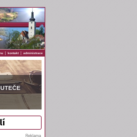
|
|
nu
kontakt
administrace
EUTEČE
lí
Reklama