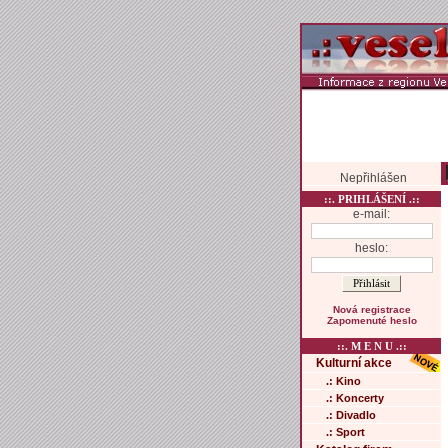
Nepřihlášen
::. PRIHLÁŠENÍ .::
e-mail:
heslo:
Nová registrace
Zapomenuté heslo
::. M E N U .::
Kulturní akce
.: Kino
.: Koncerty
.: Divadlo
.: Sport