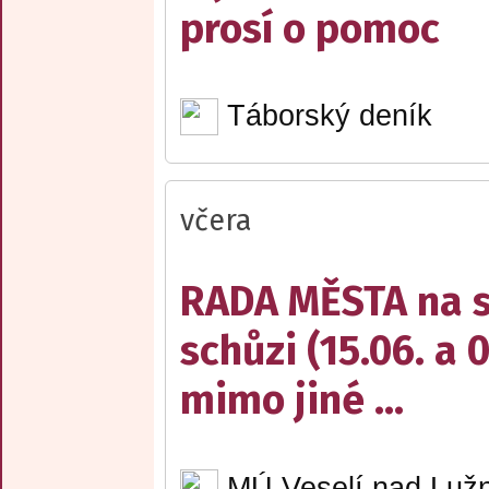
prosí o pomoc
Táborský deník
včera
RADA MĚSTA na sv
schůzi (15.06. a 
mimo jiné ...
MÚ Veselí nad Lužn