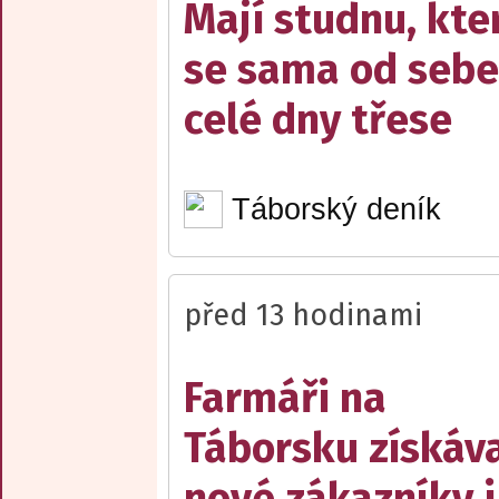
Mají studnu, kte
se sama od sebe
celé dny třese
Táborský deník
před 13 hodinami
Farmáři na
Táborsku získáva
nové zákazníky i