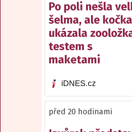
Po poli nešla ve
šelma, ale kočka
ukázala zooložk
testem s
maketami
iDNES.cz
před 20 hodinami