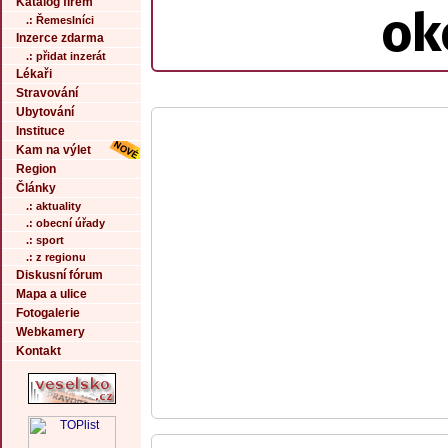
Katalog firem
ok
.: Řemeslníci
Inzerce zdarma
.: přidat inzerát
Lékaři
Stravování
Ubytování
Instituce
Kam na výlet
Region
Články
.: aktuality
.: obecní úřady
.: sport
.: z regionu
Diskusní fórum
Mapa a ulice
Fotogalerie
Webkamery
Kontakt