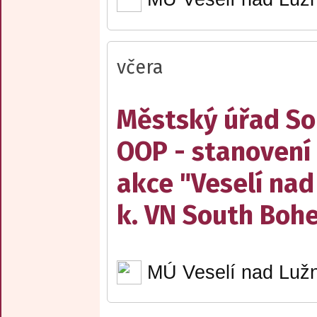
včera
Městský úřad Sob
OOP - stanovení 
akce "Veselí nad
k. VN South Boh
MÚ Veselí nad Lužn