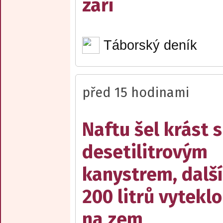
září
Táborský deník
před 15 hodinami
Naftu šel krást s
desetilitrovým
kanystrem, dalš
200 litrů vyteklo
na zem