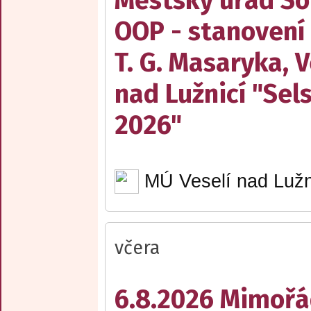
Městský úřad Sob
OOP - stanovení
T. G. Masaryka, V
nad Lužnicí "Sel
2026"
MÚ Veselí nad Lužn
včera
6.8.2026 Mimořá