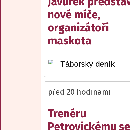
Javůrek představ
nové míče,
organizátoři
maskota
Táborský deník
před 20 hodinami
Trenéru
Petrovickému s