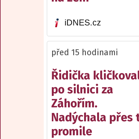
iDNES.cz
před 15 hodinami
Řidička kličkova
po silnici za
Záhořím.
Nadýchala přes t
promile