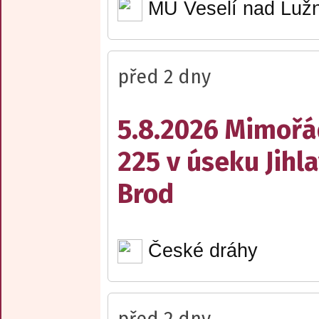
MÚ Veselí nad Lužn
před 2 dny
5.8.2026 Mimořá
225 v úseku Jihl
Brod
České dráhy