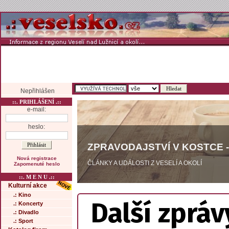
Nepřihlášen
::. PRIHLÁŠENÍ .::
e-mail:
heslo:
ZPRAVODAJSTVÍ V KOSTCE -
Nová registrace
ČLÁNKY A UDÁLOSTI Z VESELÍ A OKOLÍ
Zapomenuté heslo
::. M E N U .::
Kulturní akce
.: Kino
Další zpráv
.: Koncerty
.: Divadlo
.: Sport