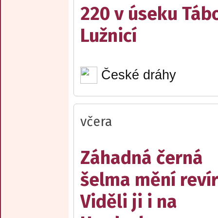
220 v úseku Tábo
Lužnicí
České dráhy
včera
Záhadná černá
šelma mění reví
Viděli ji i na