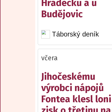
Hradecku a u
Budějovic
Táborský deník
včera
Jihočeskému
výrobci nápojů
Fontea klesl loni
zisk o třetinu na