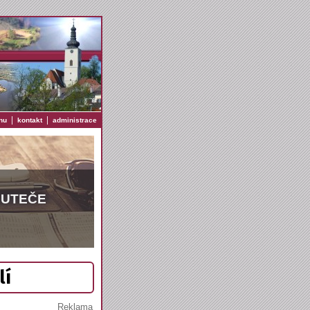
|
|
nu
kontakt
administrace
EUTEČE
lí
Reklama