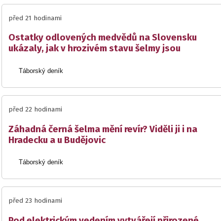
před 21 hodinami
Ostatky odlovených medvědů na Slovensku
ukázaly, jak v hrozivém stavu šelmy jsou
Táborský deník
před 22 hodinami
Záhadná černá šelma mění revír? Viděli ji i na
Hradecku a u Budějovic
Táborský deník
před 23 hodinami
Pod elektrickým vedením vytvářejí přirozené