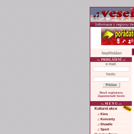
Nepřihlášen
::. PRIHLÁŠENÍ .::
e-mail:
heslo:
Nová registrace
Zapomenuté heslo
::. M E N U .::
Kulturní akce
.: Kino
.: Koncerty
.: Divadlo
.: Sport