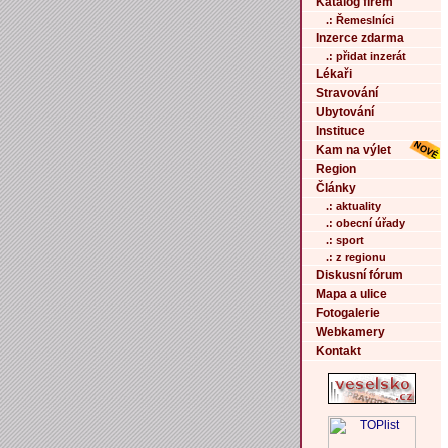
Katalog firem
.: Řemeslníci
Inzerce zdarma
.: přidat inzerát
Lékaři
Stravování
Ubytování
Instituce
Kam na výlet
Region
Články
.: aktuality
.: obecní úřady
.: sport
.: z regionu
Diskusní fórum
Mapa a ulice
Fotogalerie
Webkamery
Kontakt