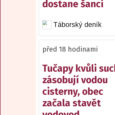
dostane šanci
Táborský deník
před 18 hodinami
Tučapy kvůli su
zásobují vodou
cisterny, obec
začala stavět
vodovod