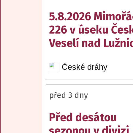
5.8.2026 Mimořá
226 v úseku Česk
Veselí nad Lužnic
České dráhy
před 3 dny
Před desátou
sezonou v divizi