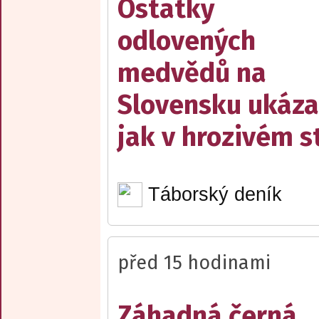
Ostatky
odlovených
medvědů na
Slovensku ukáza
jak v hrozivém s
Táborský deník
před 15 hodinami
Záhadná černá