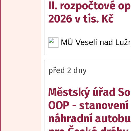
II. rozpočtové op
2026 v tis. Kč
MÚ Veselí nad Lužn
před 2 dny
Městský úřad Sob
OOP - stanovení 
náhradní autobu