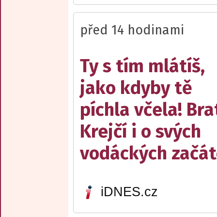
před 14 hodinami
Ty s tím mlátíš,
jako kdyby tě
píchla včela! Bra
Krejčí i o svých
vodáckých začát
iDNES.cz