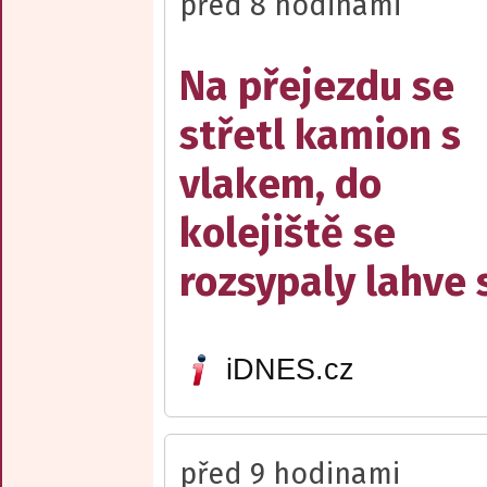
před 8 hodinami
Na přejezdu se
střetl kamion s
vlakem, do
kolejiště se
rozsypaly lahve 
iDNES.cz
před 9 hodinami