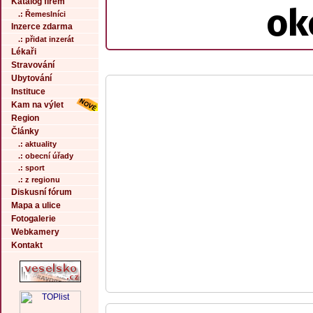
Katalog firem
ok
.: Řemeslníci
Inzerce zdarma
.: přidat inzerát
Lékaři
Stravování
Ubytování
Instituce
Kam na výlet
Region
Články
.: aktuality
.: obecní úřady
.: sport
.: z regionu
Diskusní fórum
Mapa a ulice
Fotogalerie
Webkamery
Kontakt