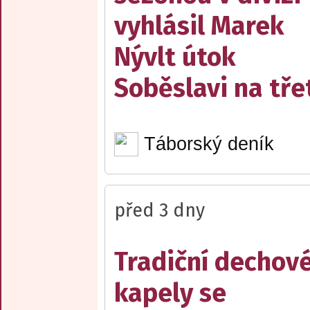
vyhlásil Marek
Nývlt útok
Soběslavi na třet
Táborský deník
před 3 dny
Tradiční dechov
kapely se