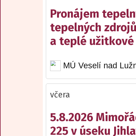
Pronájem tepelný
tepelných zdrojů
a teplé užitkové
MÚ Veselí nad Lužn
včera
5.8.2026 Mimořá
225 v úseku Jihl