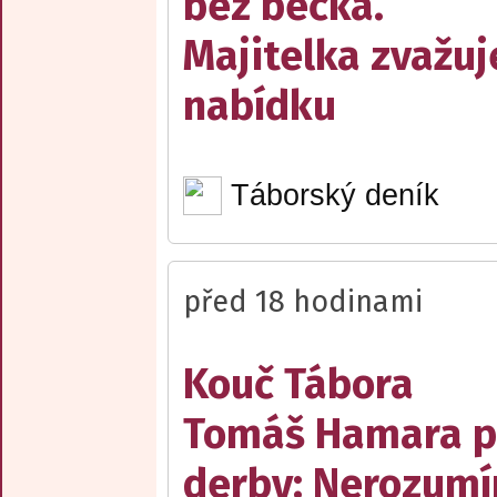
bez béčka.
Majitelka zvažuj
nabídku
Táborský deník
před 18 hodinami
Kouč Tábora
Tomáš Hamara 
derby: Nerozum