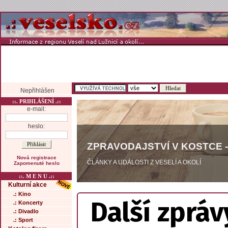
Nepřihlášen
::. PRIHLÁŠENÍ .::
e-mail:
heslo:
ZPRAVODAJSTVÍ V KOSTCE -
Nová registrace
ČLÁNKY A UDÁLOSTI Z VESELÍ A OKOLÍ
Zapomenuté heslo
::. M E N U .::
Kulturní akce
.: Kino
Další zpráv
.: Koncerty
.: Divadlo
.: Sport