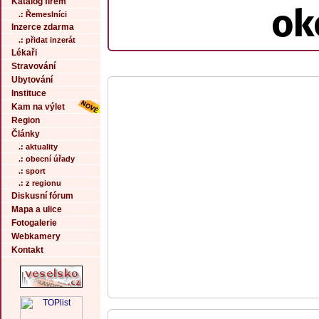
Katalog firem
ok
.: Řemeslníci
Inzerce zdarma
.: přidat inzerát
Lékaři
Stravování
Ubytování
Instituce
Kam na výlet
Region
Články
.: aktuality
.: obecní úřady
.: sport
.: z regionu
Diskusní fórum
Mapa a ulice
Fotogalerie
Webkamery
Kontakt