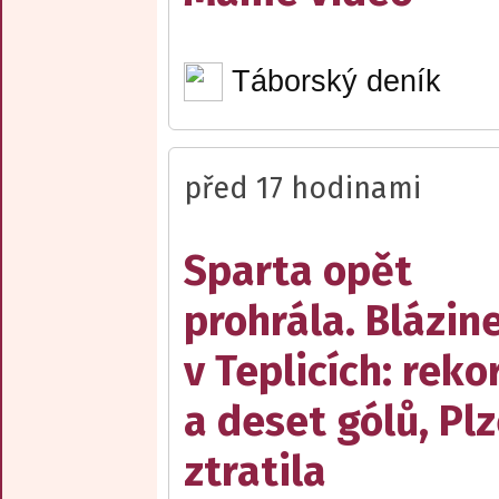
Táborský deník
před 17 hodinami
Sparta opět
prohrála. Blázin
v Teplicích: reko
a deset gólů, Pl
ztratila