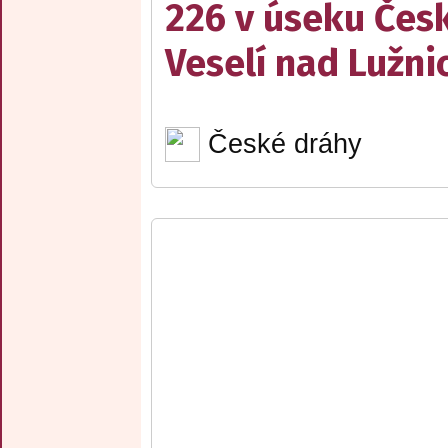
226 v úseku Česk
Veselí nad Lužnic
České dráhy