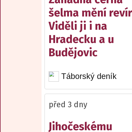
šelma mění reví
Viděli ji i na
Hradecku a u
Budějovic
Táborský deník
před 3 dny
Jihočeskému