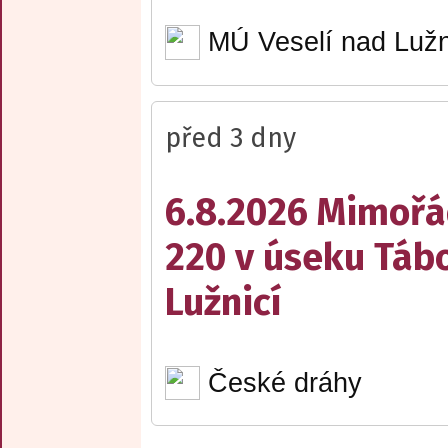
MÚ Veselí nad Lužn
před 3 dny
6.8.2026 Mimořá
220 v úseku Tábo
Lužnicí
České dráhy