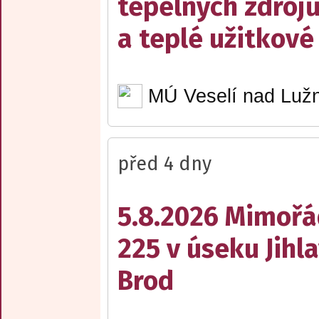
tepelných zdrojů
a teplé užitkové
MÚ Veselí nad Lužn
před 4 dny
5.8.2026 Mimořá
225 v úseku Jihl
Brod