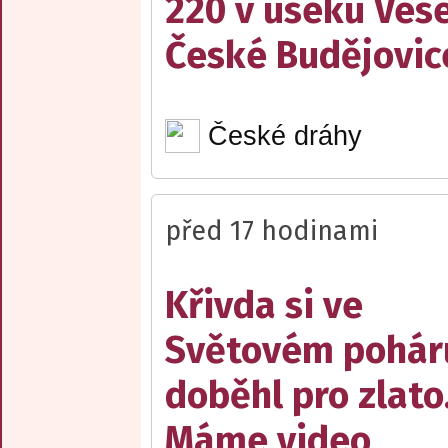
220 v úseku Vese
České Budějovic
České dráhy
před 17 hodinami
Křivda si ve
Světovém pohár
doběhl pro zlato
Máme video