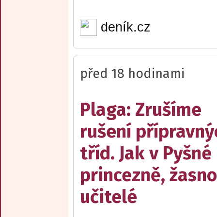
deník.cz
před 18 hodinami
Plaga: Zrušíme
rušení přípravný
tříd. Jak v Pyšné
princezně, žasn
učitelé