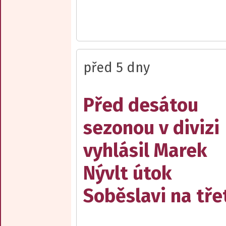
před 5 dny
Před desátou
sezonou v divizi
vyhlásil Marek
Nývlt útok
Soběslavi na třet