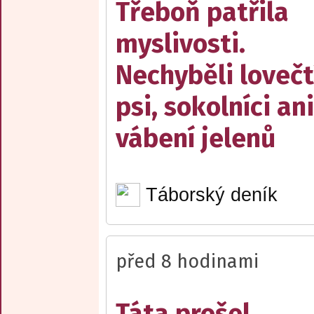
Třeboň patřila
myslivosti.
Nechyběli lovečt
psi, sokolníci ani
vábení jelenů
Táborský deník
před 8 hodinami
Táta prošel