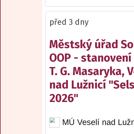
před 3 dny
Městský úřad Sob
OOP - stanovení
T. G. Masaryka, V
nad Lužnicí "Sel
2026"
MÚ Veselí nad Lužn