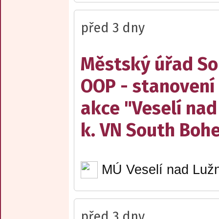
před 3 dny
Městský úřad Sob
OOP - stanovení 
akce "Veselí nad
k. VN South Boh
MÚ Veselí nad Lužn
před 3 dny