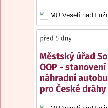
MÚ Veselí nad Lužn
před 5 dny
Městský úřad Sob
OOP - stanovení 
náhradní autobu
pro České dráhy a