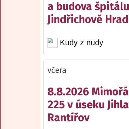
a budova špitálu
Jindřichově Hrad
Kudy z nudy
včera
8.8.2026 Mimořá
225 v úseku Jihl
Rantířov