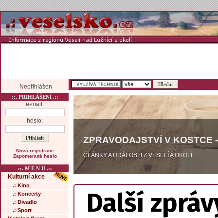
Nepřihlášen
::. PRIHLÁŠENÍ .::
e-mail:
heslo:
ZPRAVODAJSTVÍ V KOSTCE -
Nová registrace
ČLÁNKY A UDÁLOSTI Z VESELÍ A OKOLÍ
Zapomenuté heslo
::. M E N U .::
Kulturní akce
.: Kino
Další zpráv
.: Koncerty
.: Divadlo
.: Sport