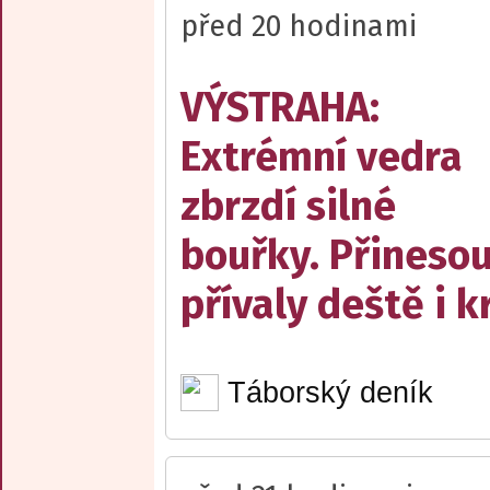
před 20 hodinami
VÝSTRAHA:
Extrémní vedra
zbrzdí silné
bouřky. Přineso
přívaly deště i k
Táborský deník