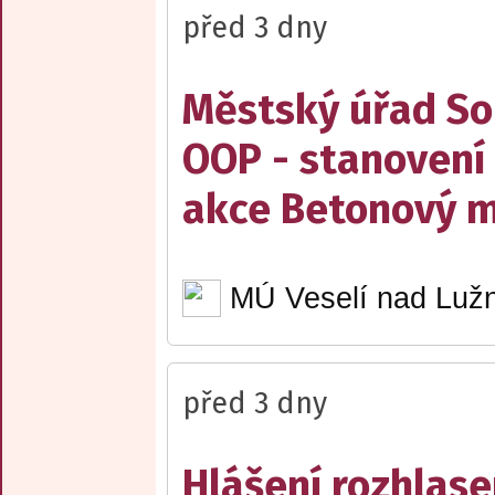
před 3 dny
Městský úřad Sob
OOP - stanovení 
akce Betonový m
MÚ Veselí nad Lužn
před 3 dny
Hlášení rozhlase