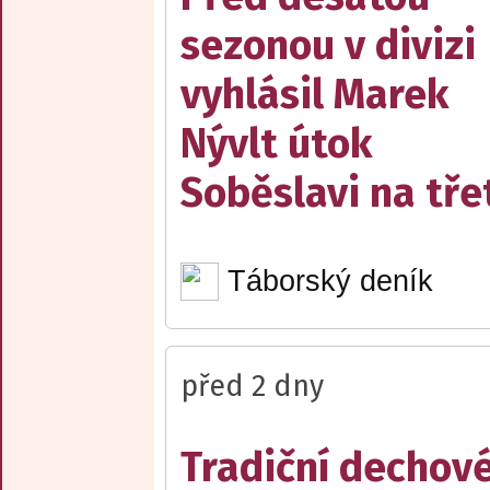
sezonou v divizi
vyhlásil Marek
Nývlt útok
Soběslavi na třet
Táborský deník
před 2 dny
Tradiční dechov