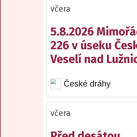
včera
5.8.2026 Mimořá
226 v úseku Česk
Veselí nad Lužnic
České dráhy
včera
Před desátou