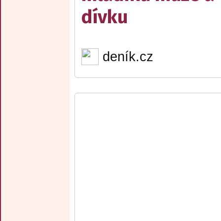
dívku
deník.cz