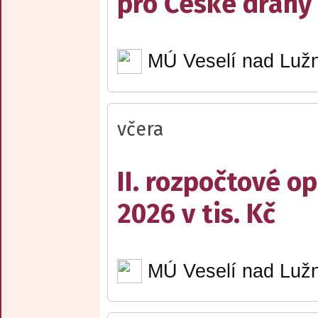
pro České dráhy a
MÚ Veselí nad Lužn
včera
II. rozpočtové op
2026 v tis. Kč
MÚ Veselí nad Lužn