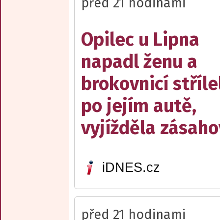
před 21 hodinami
Opilec u Lipna
napadl ženu a
brokovnicí stříle
po jejím autě,
vyjížděla zásah
iDNES.cz
před 21 hodinami