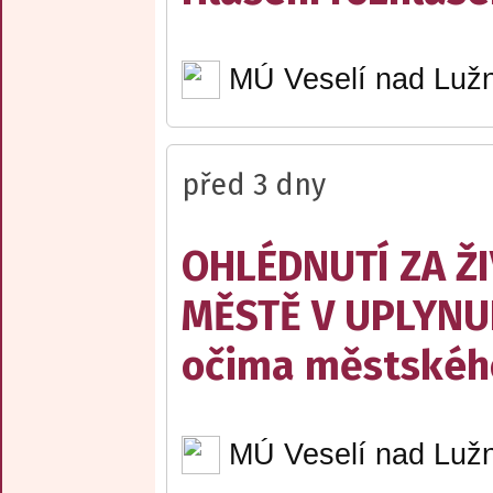
MÚ Veselí nad Lužn
před 3 dny
OHLÉDNUTÍ ZA Ž
MĚSTĚ V UPLYNU
očima městskéh
MÚ Veselí nad Lužn