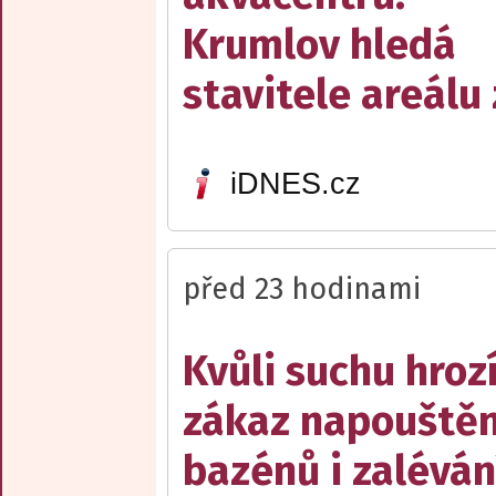
Krumlov hledá
stavitele areálu 
iDNES.cz
před 23 hodinami
Kvůli suchu hroz
zákaz napouštěn
bazénů i zaléván