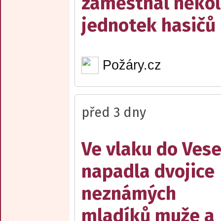
zaměstnal někol
jednotek hasičů
Požáry.cz
před 3 dny
Ve vlaku do Vese
napadla dvojice
neznámých
mladíků muže a