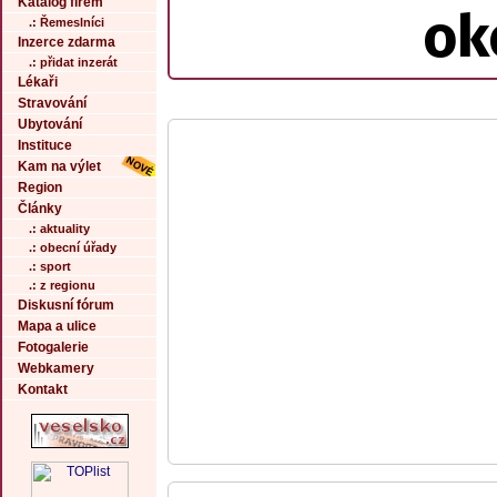
Katalog firem
ok
.: Řemeslníci
Inzerce zdarma
.: přidat inzerát
Lékaři
Stravování
Ubytování
Instituce
Kam na výlet
Region
Články
.: aktuality
.: obecní úřady
.: sport
.: z regionu
Diskusní fórum
Mapa a ulice
Fotogalerie
Webkamery
Kontakt