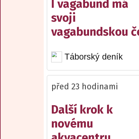
I vagabund má
svoji
vagabundskou č
Táborský deník
před 23 hodinami
Další krok k
novému
akvacentru.