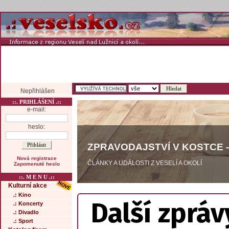
Nepřihlášen
::. PRIHLÁŠENÍ .::
e-mail:
heslo:
ZPRAVODAJSTVÍ V KOSTCE -
Nová registrace
ČLÁNKY A UDÁLOSTI Z VESELÍ A OKOLÍ
Zapomenuté heslo
::. M E N U .::
Kulturní akce
.: Kino
Další zpráv
.: Koncerty
.: Divadlo
.: Sport