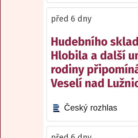
před 6 dny
Hudebního sklad
Hlobila a další 
rodiny připomín
Veselí nad Lužnic
Český rozhlas
před 6 dny