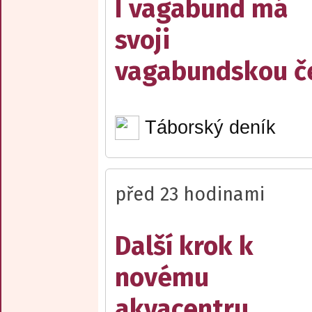
I vagabund má
svoji
vagabundskou č
Táborský deník
před 23 hodinami
Další krok k
novému
akvacentru.