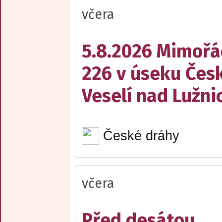
včera
5.8.2026 Mimořá
226 v úseku Česk
Veselí nad Lužnic
České dráhy
včera
Před desátou