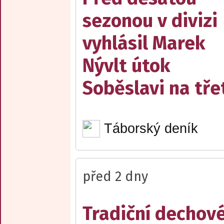
sezonou v divizi
vyhlásil Marek
Nývlt útok
Soběslavi na třet
Táborský deník
před 2 dny
Tradiční dechov