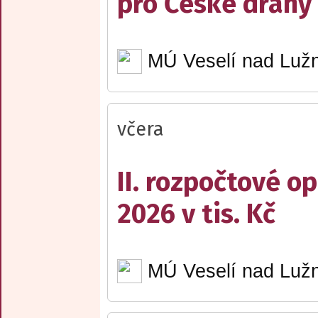
pro České dráhy a
MÚ Veselí nad Lužn
včera
II. rozpočtové op
2026 v tis. Kč
MÚ Veselí nad Lužn