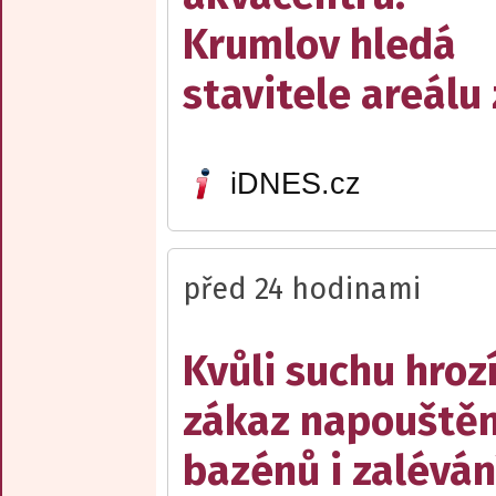
Krumlov hledá
stavitele areálu 
iDNES.cz
před 24 hodinami
Kvůli suchu hroz
zákaz napouštěn
bazénů i zaléván