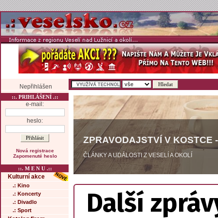
Nepřihlášen
::. PRIHLÁŠENÍ .::
e-mail:
heslo:
ZPRAVODAJSTVÍ V KOSTCE -
Nová registrace
ČLÁNKY A UDÁLOSTI Z VESELÍ A OKOLÍ
Zapomenuté heslo
::. M E N U .::
Kulturní akce
.: Kino
Další zpráv
.: Koncerty
.: Divadlo
.: Sport