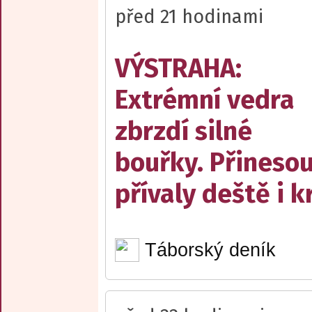
před 21 hodinami
VÝSTRAHA:
Extrémní vedra
zbrzdí silné
bouřky. Přineso
přívaly deště i k
Táborský deník