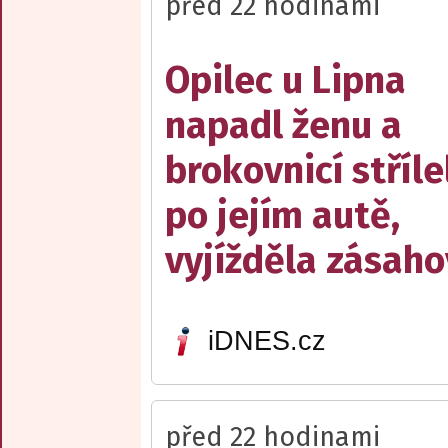
před 22 hodinami
Opilec u Lipna
napadl ženu a
brokovnicí stříle
po jejím autě,
vyjížděla zásah
iDNES.cz
před 22 hodinami