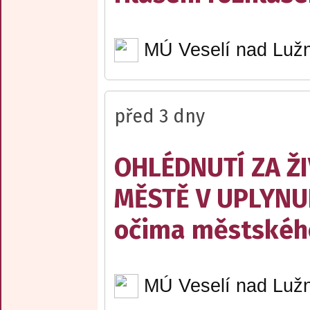
MÚ Veselí nad Lužn
před 3 dny
OHLÉDNUTÍ ZA Ž
MĚSTĚ V UPLYNU
očima městskéh
MÚ Veselí nad Lužn