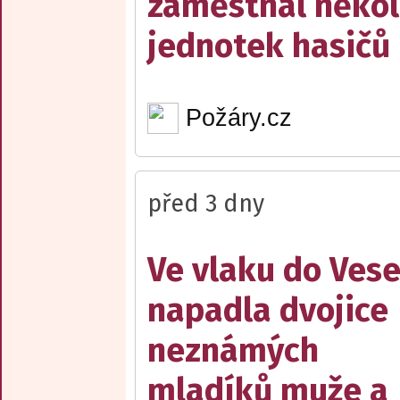
zaměstnal někol
jednotek hasičů
Požáry.cz
před 3 dny
Ve vlaku do Vese
napadla dvojice
neznámých
mladíků muže a