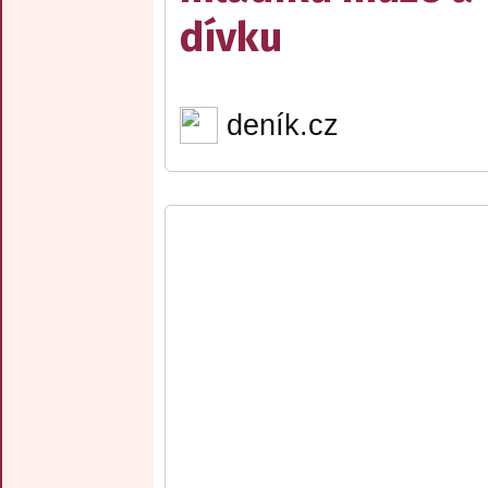
dívku
deník.cz