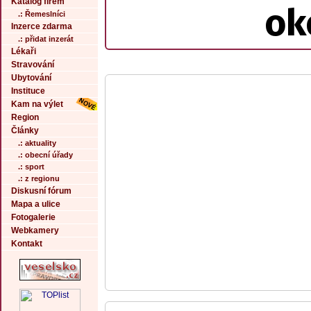
Katalog firem
ok
.: Řemeslníci
Inzerce zdarma
.: přidat inzerát
Lékaři
Stravování
Ubytování
Instituce
Kam na výlet
Region
Články
.: aktuality
.: obecní úřady
.: sport
.: z regionu
Diskusní fórum
Mapa a ulice
Fotogalerie
Webkamery
Kontakt