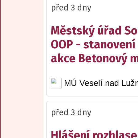
před 3 dny
Městský úřad Sob
OOP - stanovení 
akce Betonový m
MÚ Veselí nad Lužn
před 3 dny
Hlášení rozhlase