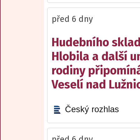
před 6 dny
Hudebního sklad
Hlobila a další 
rodiny připomín
Veselí nad Lužnic
Český rozhlas
před 6 dny