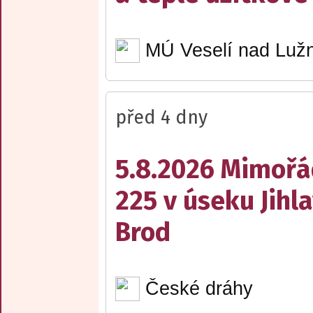
MÚ Veselí nad Lužn
před 4 dny
5.8.2026 Mimořá
225 v úseku Jihl
Brod
České dráhy