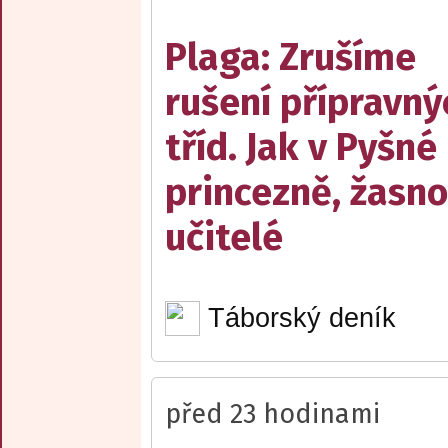
Plaga: Zrušíme
rušení přípravný
tříd. Jak v Pyšné
princezně, žasn
učitelé
Táborský deník
před 23 hodinami