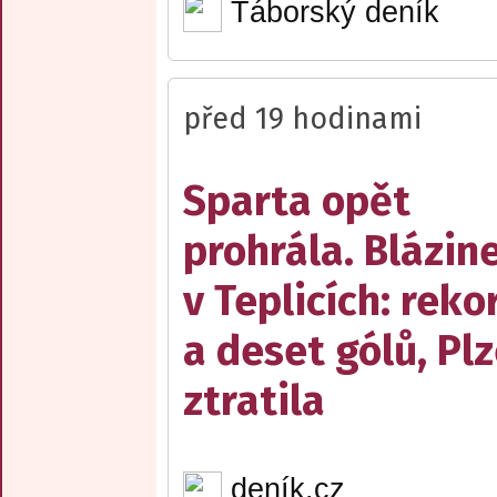
Táborský deník
před 19 hodinami
Sparta opět
prohrála. Blázin
v Teplicích: reko
a deset gólů, Pl
ztratila
deník.cz