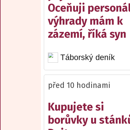
Oceňuji personál
výhrady mám k
zázemí, říká syn
Táborský deník
před 10 hodinami
Kupujete si
borůvky u stánk