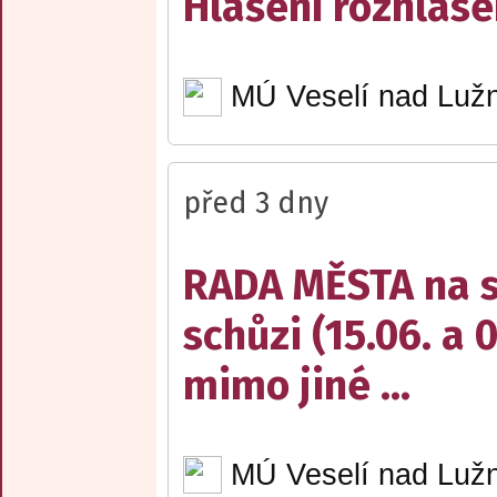
Hlášení rozhlase
MÚ Veselí nad Lužn
před 3 dny
RADA MĚSTA na sv
schůzi (15.06. a 
mimo jiné ...
MÚ Veselí nad Lužn