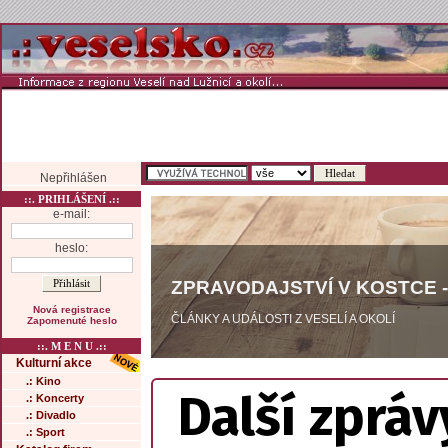
Nepřihlášen
::. PRIHLÁŠENÍ .::
e-mail:
heslo:
ZPRAVODAJSTVÍ V KOSTCE -
Nová registrace
ČLÁNKY A UDÁLOSTI Z VESELÍ A OKOLÍ
Zapomenuté heslo
::. M E N U .::
Kulturní akce
.: Kino
Další zpráv
.: Koncerty
.: Divadlo
.: Sport