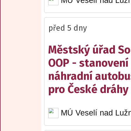
MÚ Veselí nad Lužn
před 5 dny
Městský úřad Sob
OOP - stanovení 
náhradní autobu
pro České dráhy a
MÚ Veselí nad Lužn