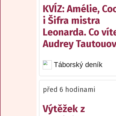
KVÍZ: Amélie, Co
i Šifra mistra
Leonarda. Co vít
Audrey Tautouo
Táborský deník
před 6 hodinami
Výtěžek z