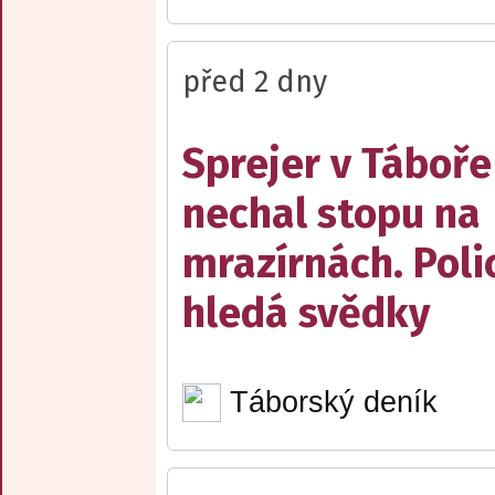
před 2 dny
Sprejer v Táboře
nechal stopu na
mrazírnách. Poli
hledá svědky
Táborský deník