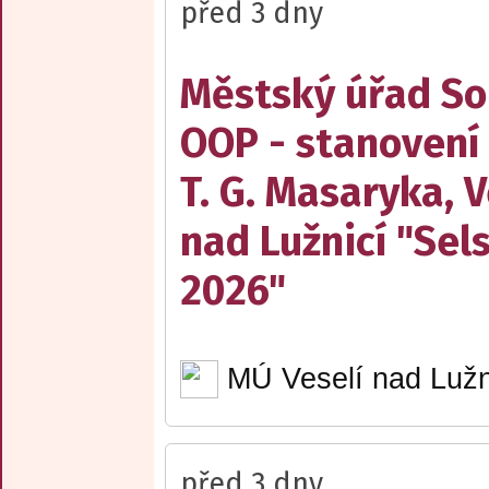
před 3 dny
Městský úřad Sob
OOP - stanovení
T. G. Masaryka, V
nad Lužnicí "Sel
2026"
MÚ Veselí nad Lužn
před 3 dny