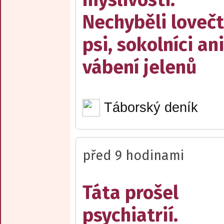
Nechyběli lovečt
psi, sokolníci ani
vábení jelenů
Táborský deník
před 9 hodinami
Táta prošel
psychiatrií.