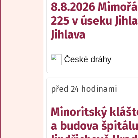
8.8.2026 Mimořá
225 v úseku Jihl
Jihlava
České dráhy
před 24 hodinami
Minoritský klášt
a budova špitálu