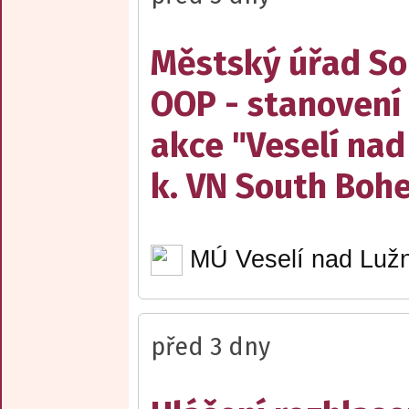
Městský úřad Sob
OOP - stanovení 
akce "Veselí nad
k. VN South Boh
MÚ Veselí nad Lužn
před 3 dny