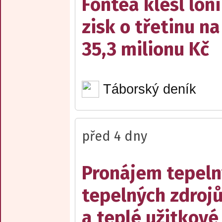
Fontea klesl loni
zisk o třetinu na
35,3 milionu Kč
Táborský deník
před 4 dny
Pronájem tepelný
tepelných zdrojů
a teplé užitkové