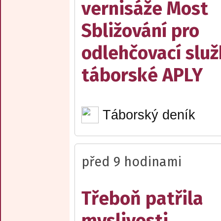
vernisáže Most
Sbližování pro
odlehčovací slu
táborské APLY
Táborský deník
před 9 hodinami
Třeboň patřila
myslivosti.