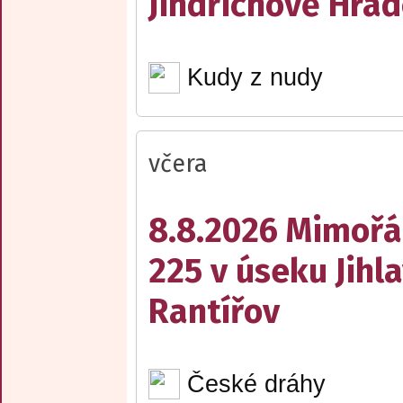
Jindřichově Hrad
Kudy z nudy
včera
8.8.2026 Mimořá
225 v úseku Jihl
Rantířov
České dráhy