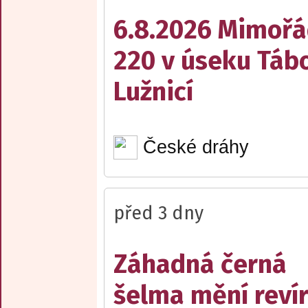
6.8.2026 Mimořá
220 v úseku Tábo
Lužnicí
České dráhy
před 3 dny
Záhadná černá
šelma mění reví