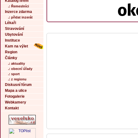
Katalog firem
ok
.: Řemeslníci
Inzerce zdarma
.: přidat inzerát
Lékaři
Stravování
Ubytování
Instituce
Kam na výlet
Region
Články
.: aktuality
.: obecní úřady
.: sport
.: z regionu
Diskusní fórum
Mapa a ulice
Fotogalerie
Webkamery
Kontakt