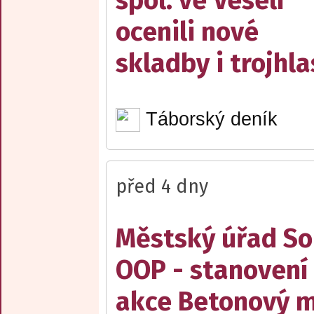
spol. ve Veselí
ocenili nové
skladby i trojhla
Táborský deník
před 4 dny
Městský úřad Sob
OOP - stanovení 
akce Betonový m