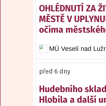
OHLÉDNUTÍ ZA Ž
MĚSTĚ V UPLYNU
očima městskéh
MÚ Veselí nad Lužn
před 6 dny
Hudebního sklad
Hlobila a další 