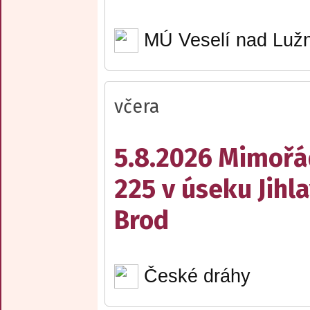
MÚ Veselí nad Lužn
včera
5.8.2026 Mimořá
225 v úseku Jihl
Brod
České dráhy