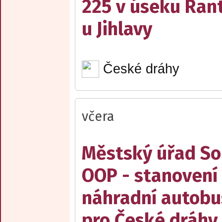
225 v úseku Rant
u Jihlavy
České dráhy
včera
Městský úřad Sob
OOP - stanovení 
náhradní autobu
pro České dráhy a