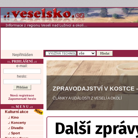
Nepřihlášen
::. PRIHLÁŠENÍ .::
e-mail:
heslo:
ZPRAVODAJSTVÍ V KOSTCE -
Nová registrace
ČLÁNKY A UDÁLOSTI Z VESELÍ A OKOLÍ
Zapomenuté heslo
::. M E N U .::
Kulturní akce
.: Kino
Další zpráv
.: Koncerty
.: Divadlo
.: Sport