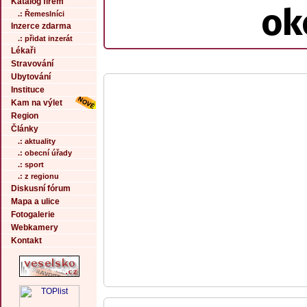
Katalog firem
ok
.: Řemeslníci
Inzerce zdarma
.: přidat inzerát
Lékaři
Stravování
Ubytování
Instituce
Kam na výlet
Region
Články
.: aktuality
.: obecní úřady
.: sport
.: z regionu
Diskusní fórum
Mapa a ulice
Fotogalerie
Webkamery
Kontakt