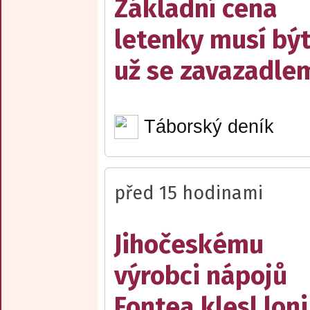
Základní cena
letenky musí bý
už se zavazadle
Táborský deník
před 15 hodinami
Jihočeskému
výrobci nápojů
Fontea klesl loni