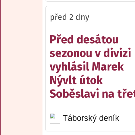
před 2 dny
Před desátou
sezonou v divizi
vyhlásil Marek
Nývlt útok
Soběslavi na třet
Táborský deník