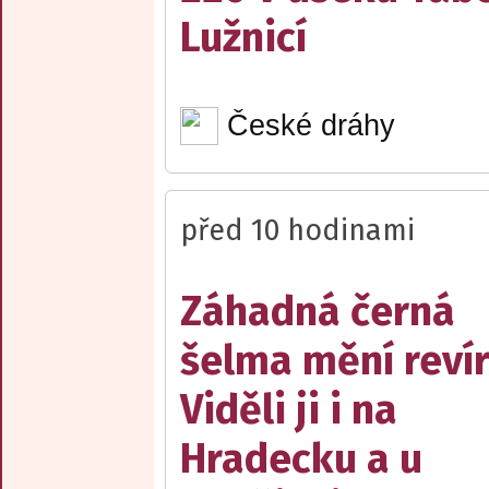
Lužnicí
České dráhy
před 10 hodinami
Záhadná černá
šelma mění reví
Viděli ji i na
Hradecku a u