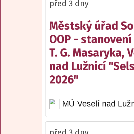
před 3 dny
Městský úřad Sob
OOP - stanovení
T. G. Masaryka, V
nad Lužnicí "Sel
2026"
MÚ Veselí nad Lužn
před 3 dny