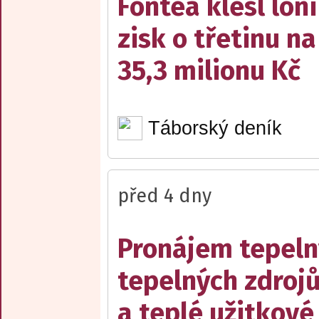
Fontea klesl loni
zisk o třetinu na
35,3 milionu Kč
Táborský deník
před 4 dny
Pronájem tepelný
tepelných zdrojů
a teplé užitkové