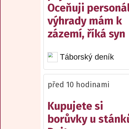
Oceňuji personál
výhrady mám k
zázemí, říká syn
Táborský deník
před 10 hodinami
Kupujete si
borůvky u stánk