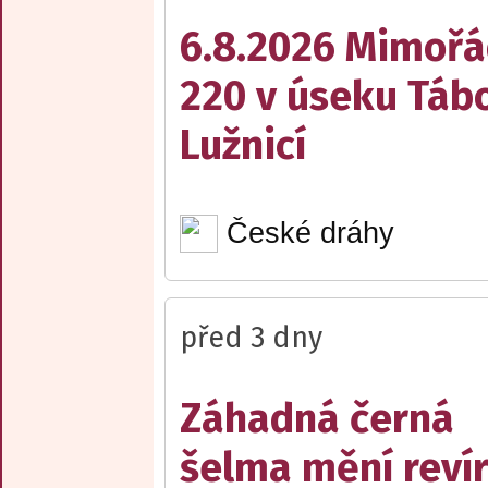
6.8.2026 Mimořá
220 v úseku Tábo
Lužnicí
České dráhy
před 3 dny
Záhadná černá
šelma mění reví