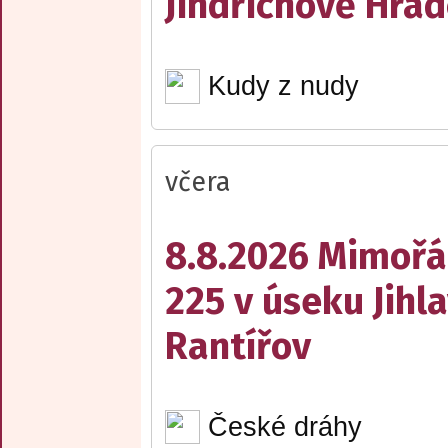
Jindřichově Hrad
Kudy z nudy
včera
8.8.2026 Mimořá
225 v úseku Jihl
Rantířov
České dráhy