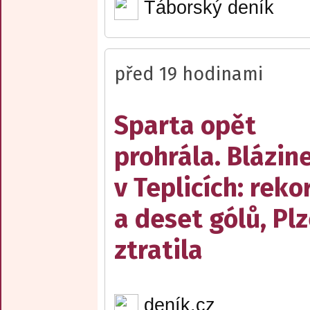
Táborský deník
před 19 hodinami
Sparta opět
prohrála. Blázin
v Teplicích: reko
a deset gólů, Pl
ztratila
deník.cz