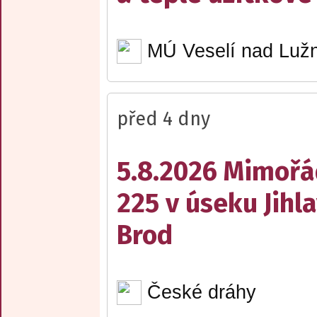
MÚ Veselí nad Lužn
před 4 dny
5.8.2026 Mimořá
225 v úseku Jihl
Brod
České dráhy