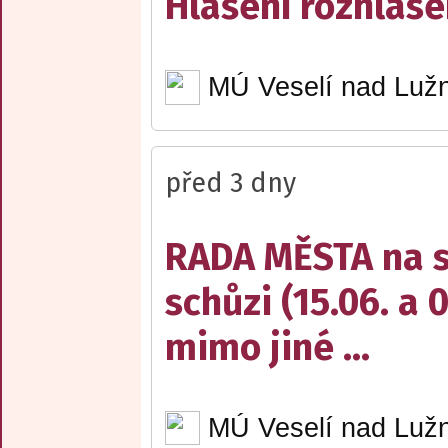
Hlášení rozhlase
MÚ Veselí nad Lužn
před 3 dny
RADA MĚSTA na sv
schůzi (15.06. a 
mimo jiné ...
MÚ Veselí nad Lužn