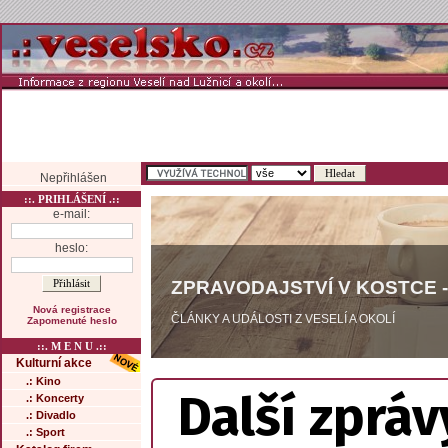
Nepřihlášen
::. PRIHLÁŠENÍ .::
e-mail:
heslo:
ZPRAVODAJSTVÍ V KOSTCE -
Nová registrace
ČLÁNKY A UDÁLOSTI Z VESELÍ A OKOLÍ
Zapomenuté heslo
::. M E N U .::
Kulturní akce
.: Kino
Další zpráv
.: Koncerty
.: Divadlo
.: Sport