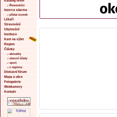
Katalog firem
ok
.: Řemeslníci
Inzerce zdarma
.: přidat inzerát
Lékaři
Stravování
Ubytování
Instituce
Kam na výlet
Region
Články
.: aktuality
.: obecní úřady
.: sport
.: z regionu
Diskusní fórum
Mapa a ulice
Fotogalerie
Webkamery
Kontakt