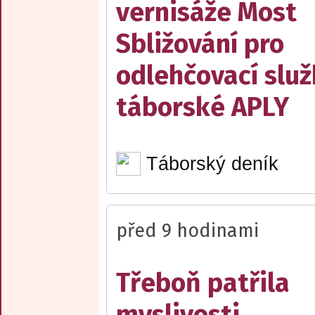
vernisáže Most
Sbližování pro
odlehčovací slu
táborské APLY
Táborský deník
před 9 hodinami
Třeboň patřila
myslivosti.