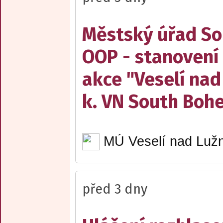
Městský úřad Sob
OOP - stanovení 
akce "Veselí nad
k. VN South Boh
MÚ Veselí nad Lužn
před 3 dny