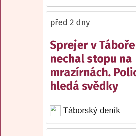
před 2 dny
Sprejer v Táboře
nechal stopu na
mrazírnách. Poli
hledá svědky
Táborský deník