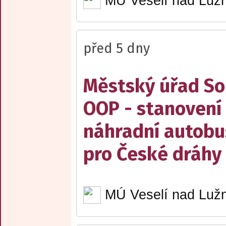
MÚ Veselí nad Lužn
před 5 dny
Městský úřad Sob
OOP - stanovení 
náhradní autobu
pro České dráhy a
MÚ Veselí nad Lužn