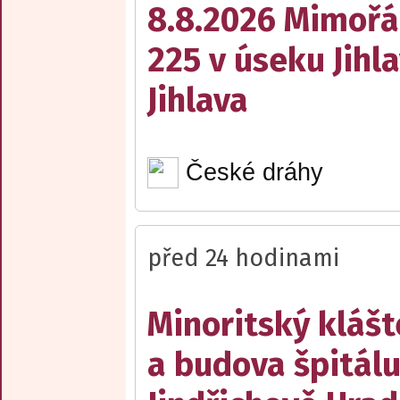
8.8.2026 Mimořá
225 v úseku Jihl
Jihlava
České dráhy
před 24 hodinami
Minoritský klášt
a budova špitálu