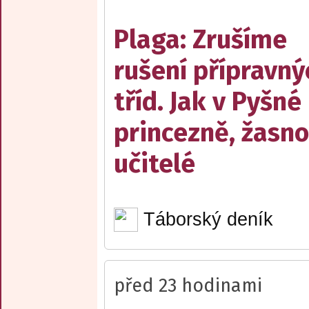
Plaga: Zrušíme
rušení přípravný
tříd. Jak v Pyšné
princezně, žasn
učitelé
Táborský deník
před 23 hodinami