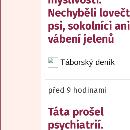
Nechyběli lovečt
psi, sokolníci ani
vábení jelenů
Táborský deník
před 9 hodinami
Táta prošel
psychiatrií.