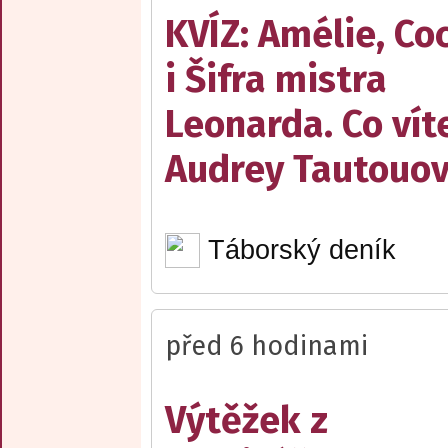
KVÍZ: Amélie, Co
i Šifra mistra
Leonarda. Co vít
Audrey Tautouo
Táborský deník
před 6 hodinami
Výtěžek z