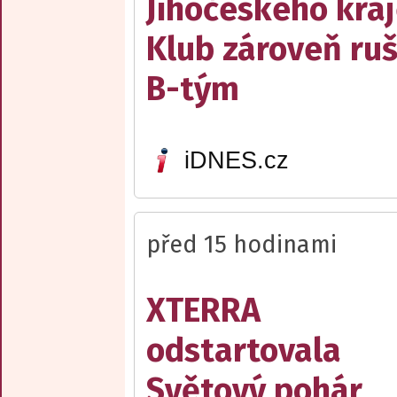
Jihočeského kraj
Klub zároveň ruš
B-tým
iDNES.cz
před 15 hodinami
XTERRA
odstartovala
Světový pohár