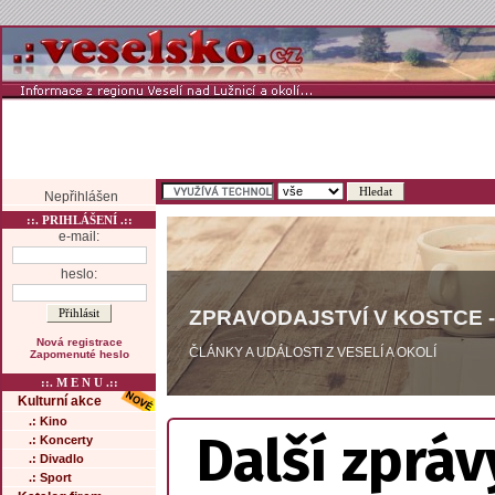
Nepřihlášen
::. PRIHLÁŠENÍ .::
e-mail:
heslo:
ZPRAVODAJSTVÍ V KOSTCE -
Nová registrace
ČLÁNKY A UDÁLOSTI Z VESELÍ A OKOLÍ
Zapomenuté heslo
::. M E N U .::
Kulturní akce
.: Kino
Další zpráv
.: Koncerty
.: Divadlo
.: Sport