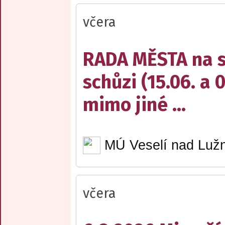
včera
RADA MĚSTA na sv
schůzi (15.06. a 
mimo jiné ...
MÚ Veselí nad Lužn
včera