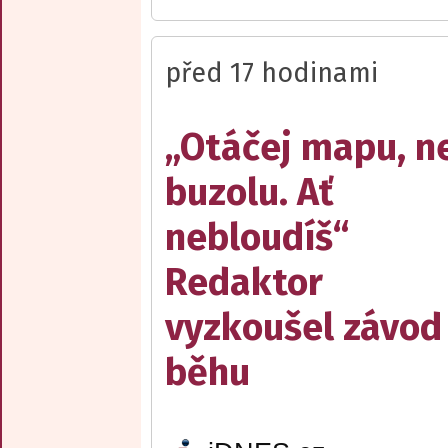
před 17 hodinami
„Otáčej mapu, n
buzolu. Ať
nebloudíš“
Redaktor
vyzkoušel závod
běhu