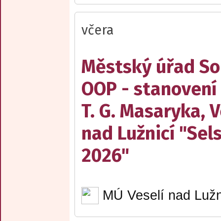
včera
Městský úřad Sob
OOP - stanovení
T. G. Masaryka, V
nad Lužnicí "Sel
2026"
MÚ Veselí nad Lužn