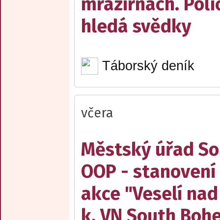
mrazírnách. Poli
hledá svědky
Táborský deník
včera
Městský úřad Sob
OOP - stanovení 
akce "Veselí nad
k. VN South Boh