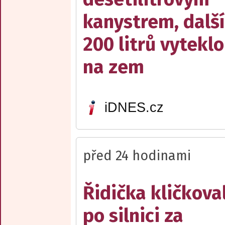
kanystrem, dalš
200 litrů vyteklo
na zem
iDNES.cz
před 24 hodinami
Řidička kličkova
po silnici za