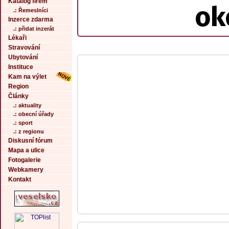
Katalog firem
ok
.: Řemeslníci
Inzerce zdarma
.: přidat inzerát
Lékaři
Stravování
Ubytování
Instituce
Kam na výlet
Region
Články
.: aktuality
.: obecní úřady
.: sport
.: z regionu
Diskusní fórum
Mapa a ulice
Fotogalerie
Webkamery
Kontakt