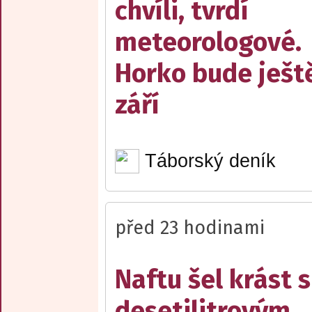
chvíli, tvrdí
meteorologové.
Horko bude ješt
září
Táborský deník
před 23 hodinami
Naftu šel krást s
desetilitrovým