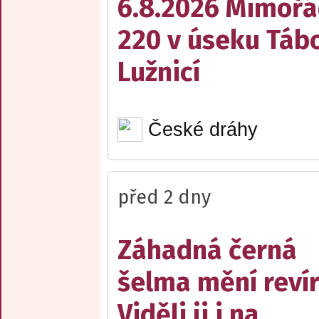
6.8.2026 Mimořá
220 v úseku Tábo
Lužnicí
České dráhy
před 2 dny
Záhadná černá
šelma mění reví
Viděli ji i na