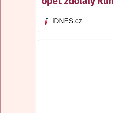
opět zdolaly R
iDNES.cz