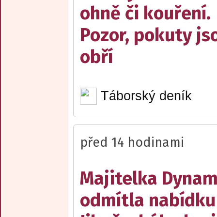
ohně či kouření.
Pozor, pokuty js
obří
Táborský deník
před 14 hodinami
Majitelka Dyna
odmítla nabídku