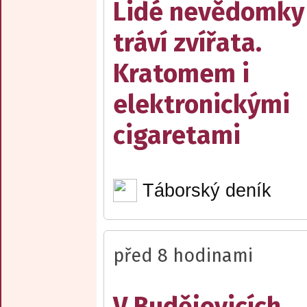
Lidé nevědomky
tráví zvířata.
Kratomem i
elektronickými
cigaretami
Táborský deník
před 8 hodinami
V Budějovicích