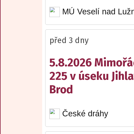
MÚ Veselí nad Lužn
před 3 dny
5.8.2026 Mimořá
225 v úseku Jihl
Brod
České dráhy