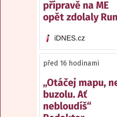
přípravě na ME
opět zdolaly R
iDNES.cz
před 16 hodinami
„Otáčej mapu, n
buzolu. Ať
nebloudíš“