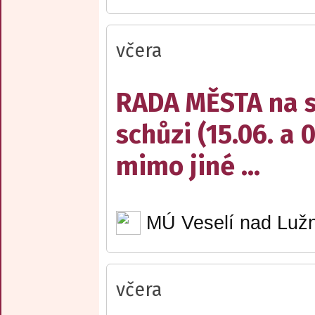
včera
RADA MĚSTA na sv
schůzi (15.06. a 
mimo jiné ...
MÚ Veselí nad Lužn
včera