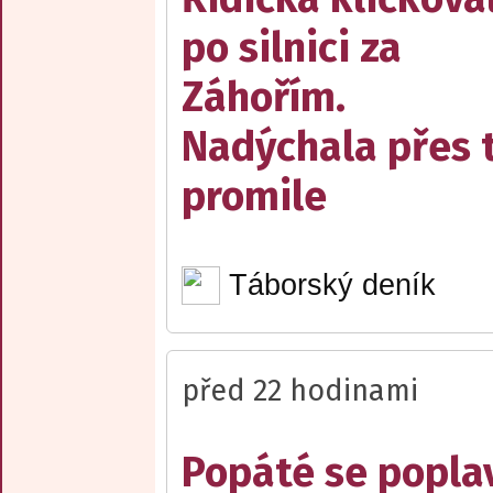
po silnici za
Záhořím.
Nadýchala přes t
promile
Táborský deník
před 22 hodinami
Popáté se popla