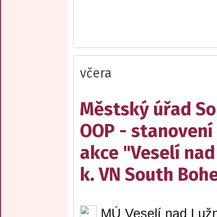
včera
Městský úřad Sob
OOP - stanovení 
akce "Veselí nad
k. VN South Boh
MÚ Veselí nad Lužn