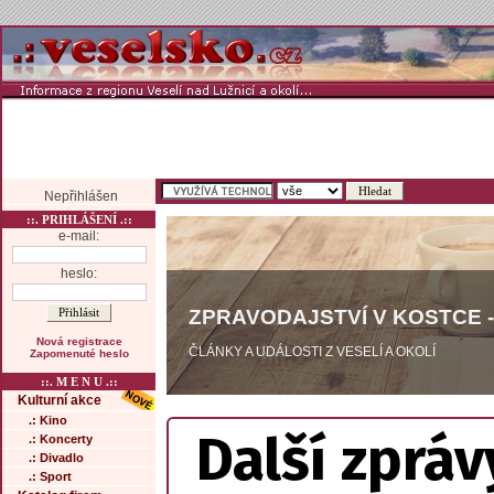
Nepřihlášen
::. PRIHLÁŠENÍ .::
e-mail:
heslo:
ZPRAVODAJSTVÍ V KOSTCE -
Nová registrace
ČLÁNKY A UDÁLOSTI Z VESELÍ A OKOLÍ
Zapomenuté heslo
::. M E N U .::
Kulturní akce
.: Kino
Další zpráv
.: Koncerty
.: Divadlo
.: Sport