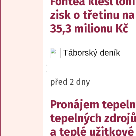
Fontea klesl loni
zisk o třetinu na
35,3 milionu Kč
Táborský deník
před 2 dny
Pronájem tepelný
tepelných zdrojů
a teplé užitkové