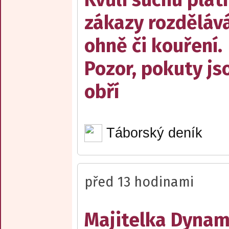
zákazy rozděláv
ohně či kouření.
Pozor, pokuty js
obří
Táborský deník
před 13 hodinami
Majitelka Dyna