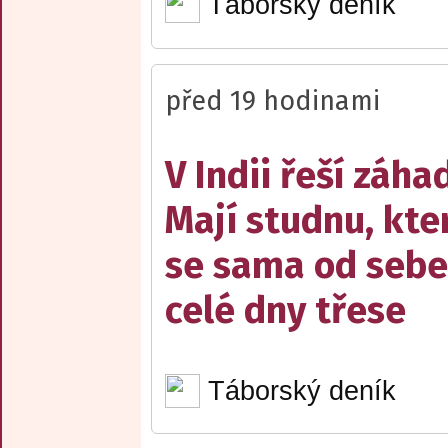
Táborský deník
před 19 hodinami
V Indii řeší záha
Mají studnu, kte
se sama od sebe
celé dny třese
Táborský deník