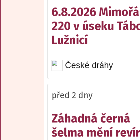
6.8.2026 Mimořá
220 v úseku Tábo
Lužnicí
České dráhy
před 2 dny
Záhadná černá
šelma mění reví