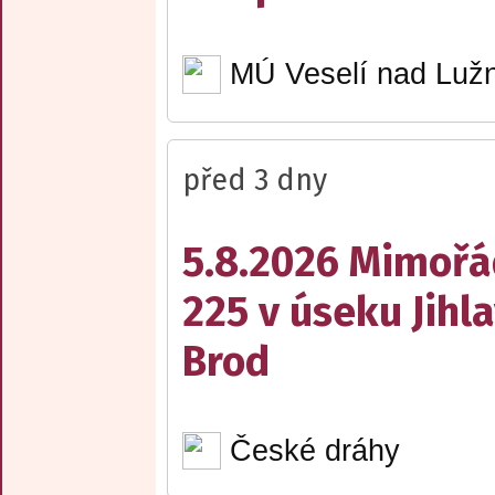
MÚ Veselí nad Lužn
před 3 dny
5.8.2026 Mimořá
225 v úseku Jihl
Brod
České dráhy