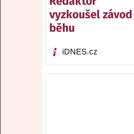
Redaktor
vyzkoušel závod
běhu
iDNES.cz