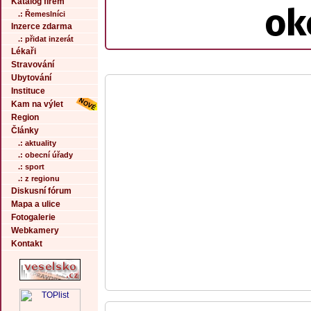
Katalog firem
ok
.: Řemeslníci
Inzerce zdarma
.: přidat inzerát
Lékaři
Stravování
Ubytování
Instituce
Kam na výlet
Region
Články
.: aktuality
.: obecní úřady
.: sport
.: z regionu
Diskusní fórum
Mapa a ulice
Fotogalerie
Webkamery
Kontakt