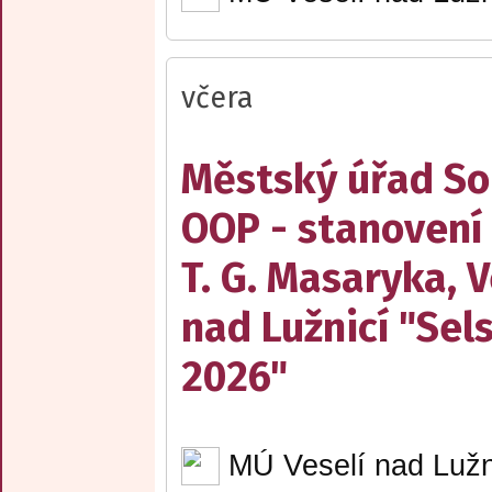
včera
Městský úřad Sob
OOP - stanovení
T. G. Masaryka, V
nad Lužnicí "Sel
2026"
MÚ Veselí nad Lužn