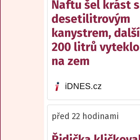
Naftu šel krást s
desetilitrovým
kanystrem, dalš
200 litrů vyteklo
na zem
iDNES.cz
před 22 hodinami
Řidička kličkova