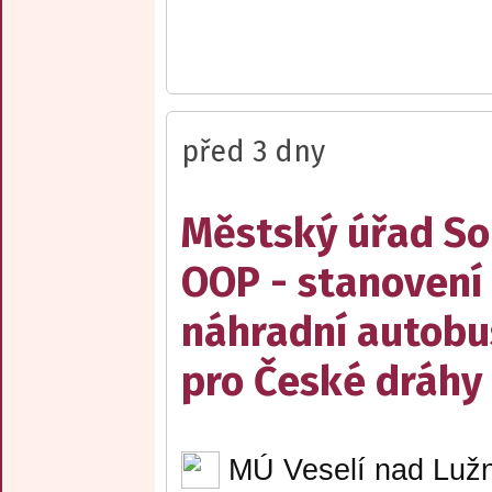
před 3 dny
Městský úřad Sob
OOP - stanovení 
náhradní autobu
pro České dráhy a
MÚ Veselí nad Lužn