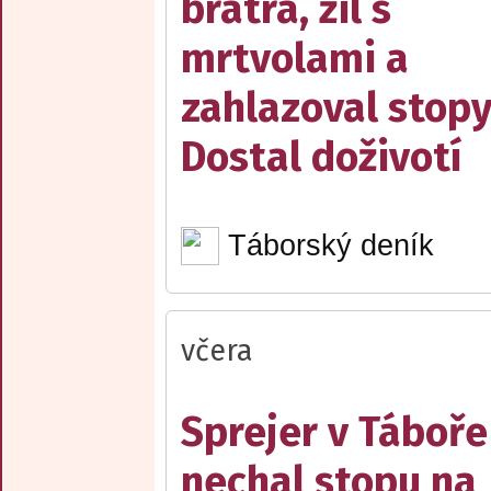
bratra, žil s
mrtvolami a
zahlazoval stopy
Dostal doživotí
Táborský deník
včera
Sprejer v Táboře
nechal stopu na