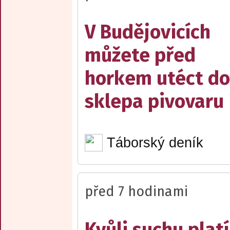
V Budějovicích
můžete před
horkem utéct do
sklepa pivovaru
Táborský deník
před 7 hodinami
Kvůli suchu platí