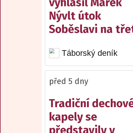
vyhlásil Marek
Nývlt útok
Soběslavi na třet
Táborský deník
před 5 dny
Tradiční dechov
kapely se
představily v