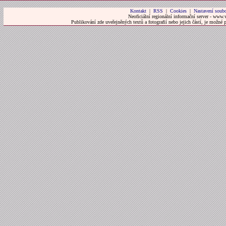
Kontakt
|
RSS
|
Cookies
|
Nastavení soubo
Neoficiální regionální informační server - www.
Publikování zde uveřejněných textů a fotografií nebo jejich částí, je možné