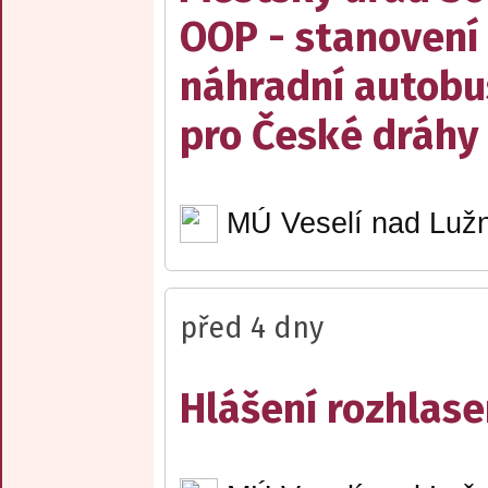
OOP - stanovení 
náhradní autobu
pro České dráhy a
MÚ Veselí nad Lužn
před 4 dny
Hlášení rozhlase