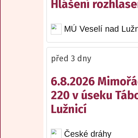
Hlášení rozhlase
MÚ Veselí nad Lužn
před 3 dny
6.8.2026 Mimořá
220 v úseku Tábo
Lužnicí
České dráhy