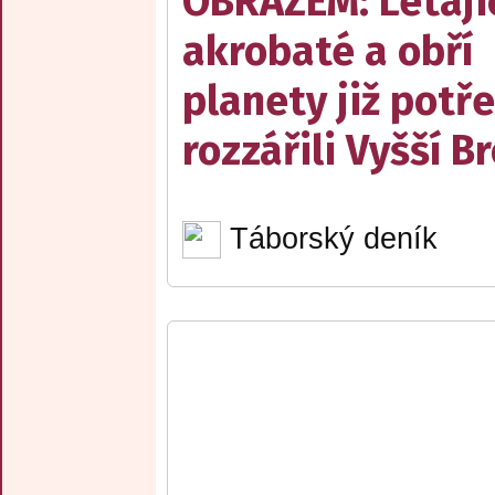
OBRAZEM: Létají
akrobaté a obří
planety již potře
rozzářili Vyšší B
Táborský deník