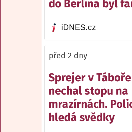
do Berlína byl f
iDNES.cz
před 2 dny
Sprejer v Táboře
nechal stopu na
mrazírnách. Poli
hledá svědky