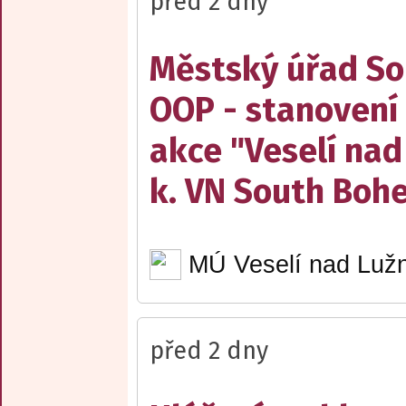
před 2 dny
Městský úřad Sob
OOP - stanovení 
akce "Veselí nad
k. VN South Boh
MÚ Veselí nad Lužn
před 2 dny