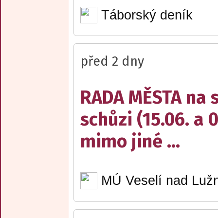
Táborský deník
před 2 dny
RADA MĚSTA na sv
schůzi (15.06. a 
mimo jiné ...
MÚ Veselí nad Lužn