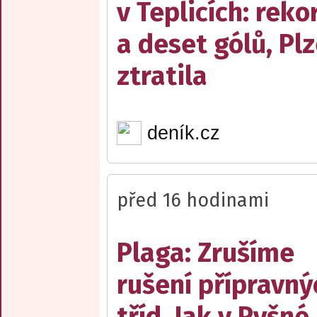
v Teplicích: reko
a deset gólů, Pl
ztratila
deník.cz
před 16 hodinami
Plaga: Zrušíme
rušení přípravný
tříd. Jak v Pyšné