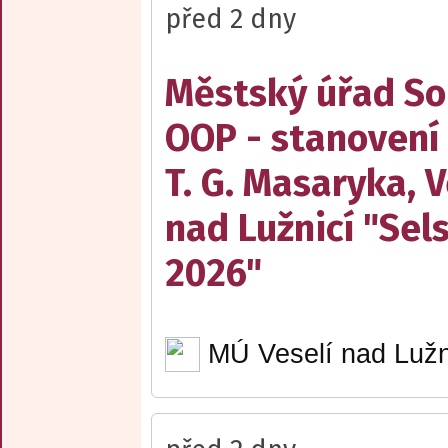
před 2 dny
Městský úřad Sob
OOP - stanovení
T. G. Masaryka, V
nad Lužnicí "Sel
2026"
MÚ Veselí nad Lužn