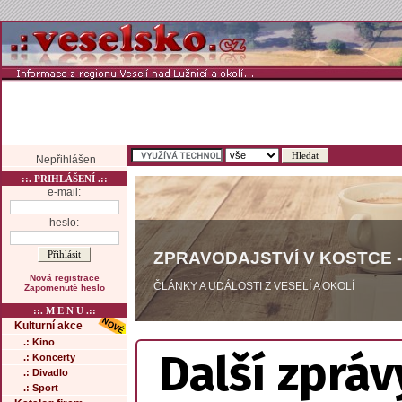
Nepřihlášen
::. PRIHLÁŠENÍ .::
e-mail:
heslo:
ZPRAVODAJSTVÍ V KOSTCE -
Nová registrace
ČLÁNKY A UDÁLOSTI Z VESELÍ A OKOLÍ
Zapomenuté heslo
::. M E N U .::
Kulturní akce
.: Kino
Další zpráv
.: Koncerty
.: Divadlo
.: Sport