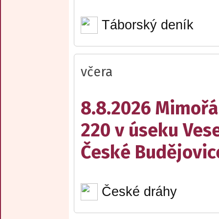
Táborský deník
včera
8.8.2026 Mimořá
220 v úseku Vese
České Budějovic
České dráhy