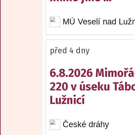
MÚ Veselí nad Lužn
před 4 dny
6.8.2026 Mimořá
220 v úseku Tábo
Lužnicí
České dráhy