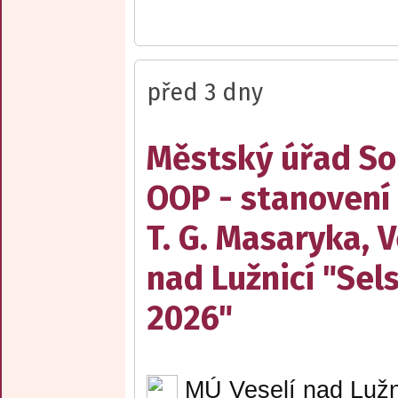
před 3 dny
Městský úřad Sob
OOP - stanovení
T. G. Masaryka, V
nad Lužnicí "Sel
2026"
MÚ Veselí nad Lužn