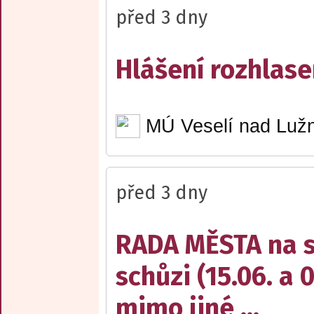
před 3 dny
Hlášení rozhlase
MÚ Veselí nad Lužn
před 3 dny
RADA MĚSTA na sv
schůzi (15.06. a 
mimo jiné ...