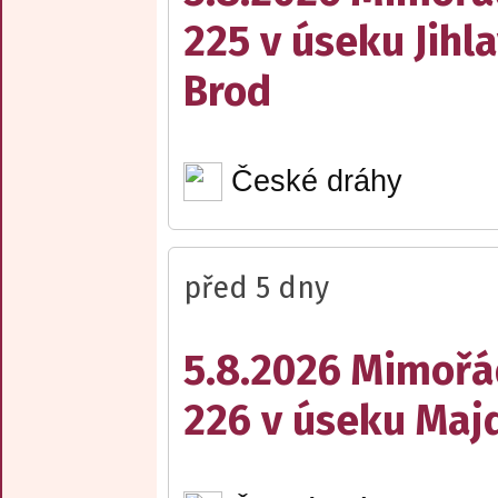
225 v úseku Jihl
Brod
České dráhy
před 5 dny
5.8.2026 Mimořá
226 v úseku Maj