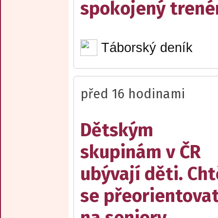
spokojený trené
Táborský deník
před 16 hodinami
Dětským
skupinám v ČR
ubývají děti. Cht
se přeorientova
na seniory