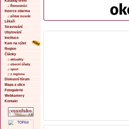
Katalog firem
ok
.: Řemeslníci
Inzerce zdarma
.: přidat inzerát
Lékaři
Stravování
Ubytování
Instituce
Kam na výlet
Region
Články
.: aktuality
.: obecní úřady
.: sport
.: z regionu
Diskusní fórum
Mapa a ulice
Fotogalerie
Webkamery
Kontakt