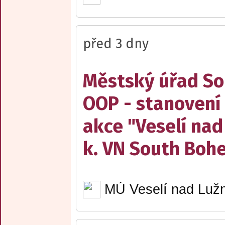
před 3 dny
Městský úřad Sob
OOP - stanovení 
akce "Veselí nad
k. VN South Boh
MÚ Veselí nad Lužn