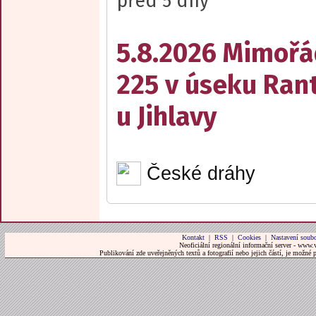
před 5 dny
5.8.2026 Mimořá
225 v úseku Rant
u Jihlavy
České dráhy
Kontakt
|
RSS
|
Cookies
|
Nastavení soubo
Neoficiální regionální informační server - www.
Publikování zde uveřejněných textů a fotografií nebo jejich částí, je možné