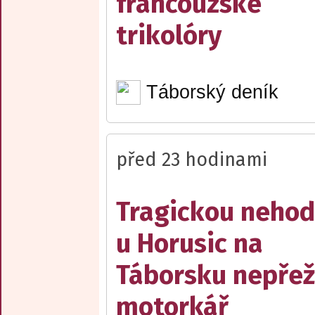
francouzské
trikolóry
Táborský deník
před 23 hodinami
Tragickou neho
u Horusic na
Táborsku nepřež
motorkář