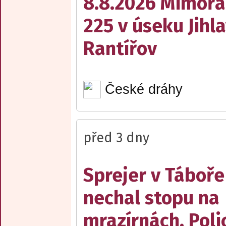
8.8.2026 Mimořá
225 v úseku Jihl
Rantířov
České dráhy
před 3 dny
Sprejer v Táboře
nechal stopu na
mrazírnách. Poli