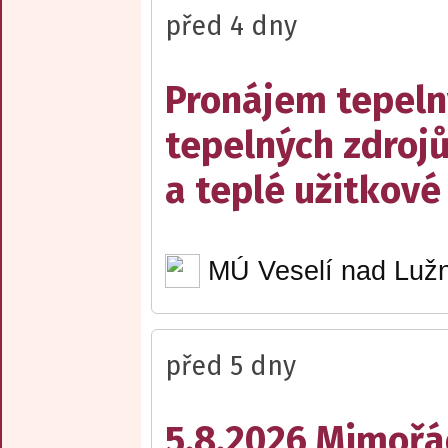
před 4 dny
Pronájem tepelný
tepelných zdrojů
a teplé užitkové
MÚ Veselí nad Lužn
před 5 dny
5.8.2026 Mimořá