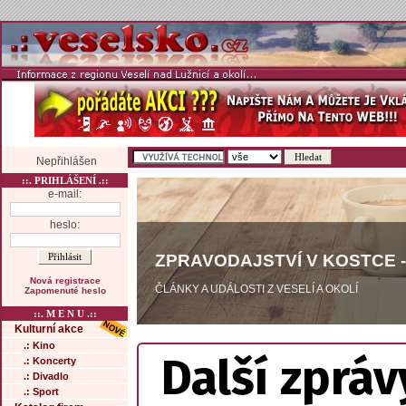
Nepřihlášen
::. PRIHLÁŠENÍ .::
e-mail:
heslo:
ZPRAVODAJSTVÍ V KOSTCE -
Nová registrace
ČLÁNKY A UDÁLOSTI Z VESELÍ A OKOLÍ
Zapomenuté heslo
::. M E N U .::
Kulturní akce
.: Kino
Další zpráv
.: Koncerty
.: Divadlo
.: Sport