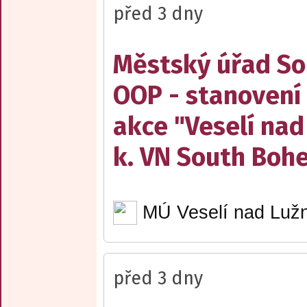
před 3 dny
Městský úřad Sob
OOP - stanovení 
akce "Veselí nad
k. VN South Boh
MÚ Veselí nad Lužn
před 3 dny