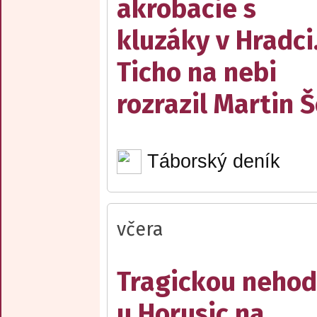
akrobacie s
kluzáky v Hradci
Ticho na nebi
rozrazil Martin 
Táborský deník
včera
Tragickou neho
u Horusic na