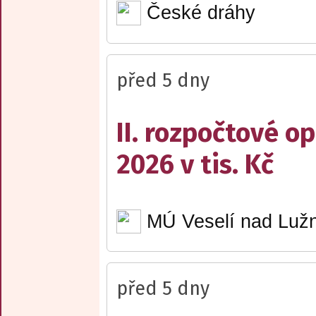
České dráhy
před 5 dny
II. rozpočtové op
2026 v tis. Kč
MÚ Veselí nad Lužn
před 5 dny