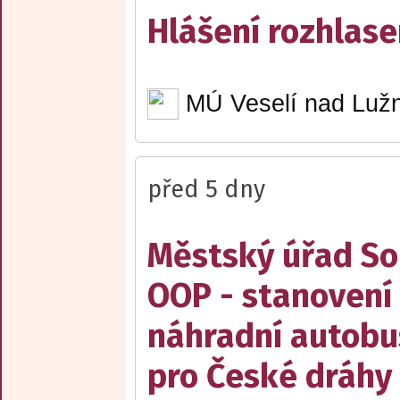
Hlášení rozhlase
MÚ Veselí nad Lužn
před 5 dny
Městský úřad Sob
OOP - stanovení 
náhradní autobu
pro České dráhy a