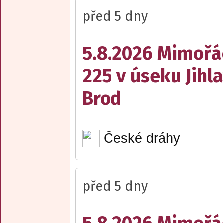
před 5 dny
5.8.2026 Mimořá
225 v úseku Jihl
Brod
České dráhy
před 5 dny