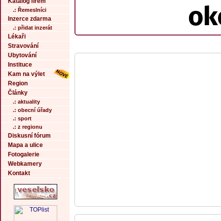
Katalog firem
ok
.: Řemeslníci
Inzerce zdarma
.: přidat inzerát
Lékaři
Stravování
Ubytování
Instituce
Kam na výlet
Region
Články
.: aktuality
.: obecní úřady
.: sport
.: z regionu
Diskusní fórum
Mapa a ulice
Fotogalerie
Webkamery
Kontakt