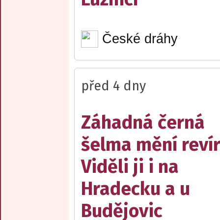
České dráhy
před 4 dny
Záhadná černá
šelma mění reví
Viděli ji i na
Hradecku a u
Budějovic