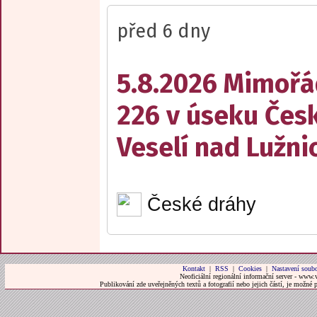
před 6 dny
5.8.2026 Mimořá
226 v úseku Česk
Veselí nad Lužnic
České dráhy
Kontakt
|
RSS
|
Cookies
|
Nastavení soubo
Neoficiální regionální informační server - www.
Publikování zde uveřejněných textů a fotografií nebo jejich částí, je možné