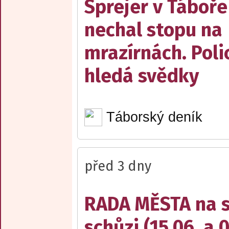
Sprejer v Táboře
nechal stopu na
mrazírnách. Poli
hledá svědky
Táborský deník
před 3 dny
RADA MĚSTA na sv
schůzi (15.06. a 