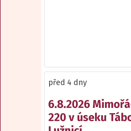
před 4 dny
6.8.2026 Mimořá
220 v úseku Tábo
Lužnicí