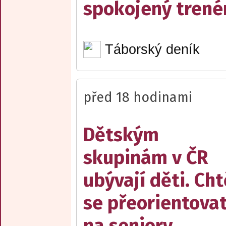
spokojený trené
Táborský deník
před 18 hodinami
Dětským
skupinám v ČR
ubývají děti. Cht
se přeorientova
na seniory