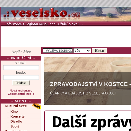
Nepřihlášen
::. PRIHLÁŠENÍ .::
e-mail:
heslo:
ZPRAVODAJSTVÍ V KOSTCE -
Nová registrace
ČLÁNKY A UDÁLOSTI Z VESELÍ A OKOLÍ
Zapomenuté heslo
::. M E N U .::
Kulturní akce
.: Kino
Další zpráv
.: Koncerty
.: Divadlo
.: Sport