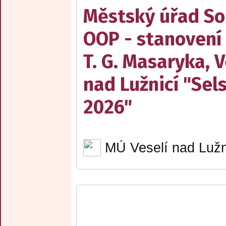
Městský úřad Sob
OOP - stanovení
T. G. Masaryka, V
nad Lužnicí "Sel
2026"
MÚ Veselí nad Lužn