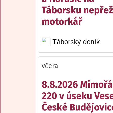
Táborsku nepřež
motorkář
Táborský deník
včera
8.8.2026 Mimořá
220 v úseku Vese
České Budějovic