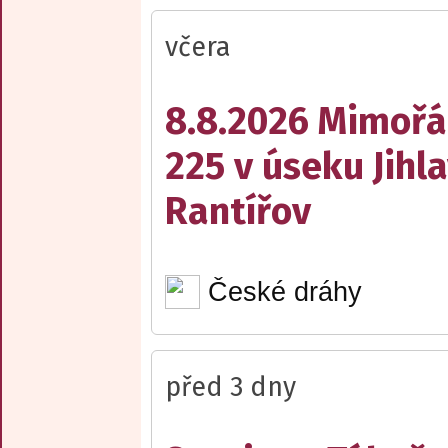
včera
8.8.2026 Mimořá
225 v úseku Jihl
Rantířov
České dráhy
před 3 dny