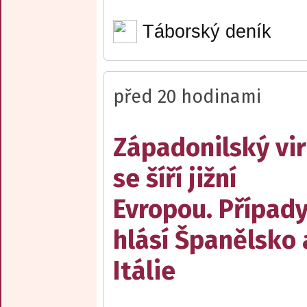
Táborský deník
před 20 hodinami
Západonilský vir
se šíří jižní
Evropou. Případ
hlásí Španělsko 
Itálie