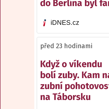
do Berlína byl f
iDNES.cz
před 23 hodinami
Když o víkendu
bolí zuby. Kam n
zubní pohotovos
na Táborsku