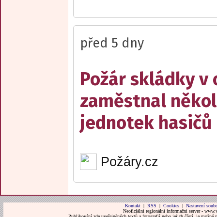
před 5 dny
Požár skládky v 
zaměstnal někol
jednotek hasičů
Požáry.cz
Kontakt
|
RSS
|
Cookies
|
Nastavení soubo
Neoficiální regionální informační server - www.
Publikování zde uveřejněných textů a fotografií nebo jejich částí, je možné