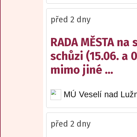
před 2 dny
RADA MĚSTA na sv
schůzi (15.06. a 
mimo jiné ...
MÚ Veselí nad Lužn
před 2 dny