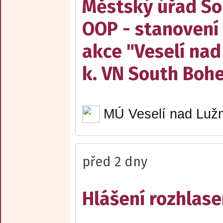
Městský úřad Sob
OOP - stanovení 
akce "Veselí nad
k. VN South Boh
MÚ Veselí nad Lužn
před 2 dny
Hlášení rozhlase