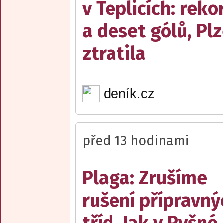
v Teplicích: reko
a deset gólů, Pl
ztratila
deník.cz
před 13 hodinami
Plaga: Zrušíme
rušení přípravný
tříd. Jak v Pyšné