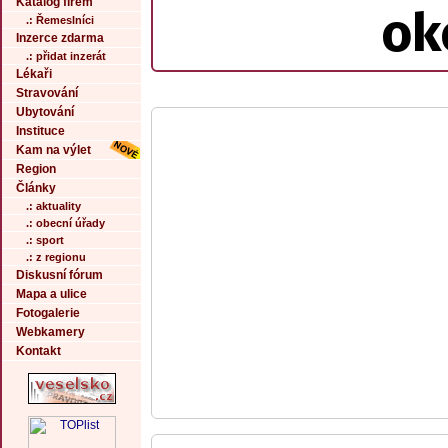
Katalog firem
ok
.: Řemeslníci
Inzerce zdarma
.: přidat inzerát
Lékaři
Stravování
Ubytování
Instituce
Kam na výlet
Region
Články
.: aktuality
.: obecní úřady
.: sport
.: z regionu
Diskusní fórum
Mapa a ulice
Fotogalerie
Webkamery
Kontakt