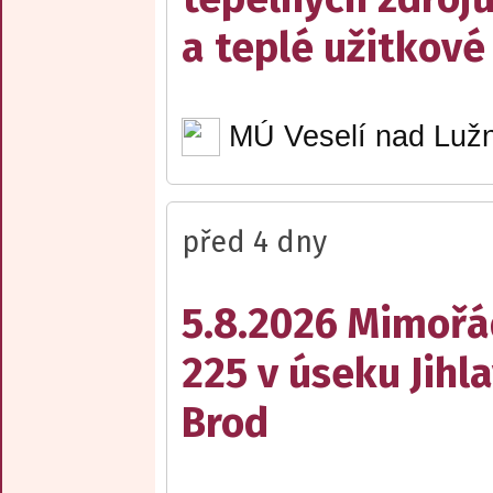
a teplé užitkové
MÚ Veselí nad Lužn
před 4 dny
5.8.2026 Mimořá
225 v úseku Jihl
Brod