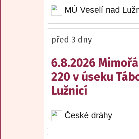
MÚ Veselí nad Lužn
před 3 dny
6.8.2026 Mimořá
220 v úseku Tábo
Lužnicí
České dráhy