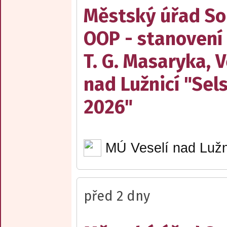
Městský úřad Sob
OOP - stanovení
T. G. Masaryka, V
nad Lužnicí "Sel
2026"
MÚ Veselí nad Lužn
před 2 dny