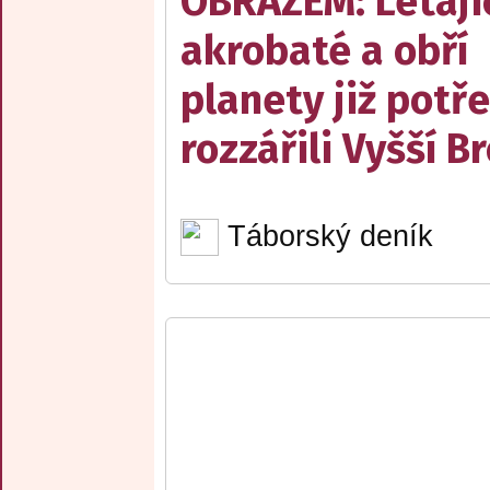
OBRAZEM: Létají
akrobaté a obří
planety již potře
rozzářili Vyšší B
Táborský deník