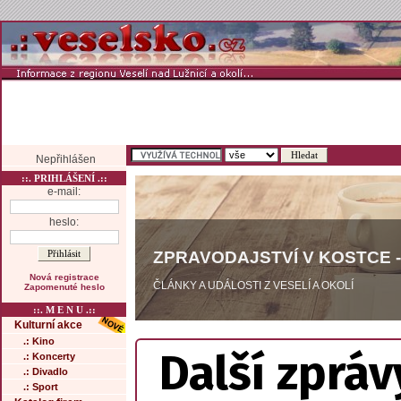
Nepřihlášen
::. PRIHLÁŠENÍ .::
e-mail:
heslo:
ZPRAVODAJSTVÍ V KOSTCE -
Nová registrace
ČLÁNKY A UDÁLOSTI Z VESELÍ A OKOLÍ
Zapomenuté heslo
::. M E N U .::
Kulturní akce
.: Kino
Další zpráv
.: Koncerty
.: Divadlo
.: Sport