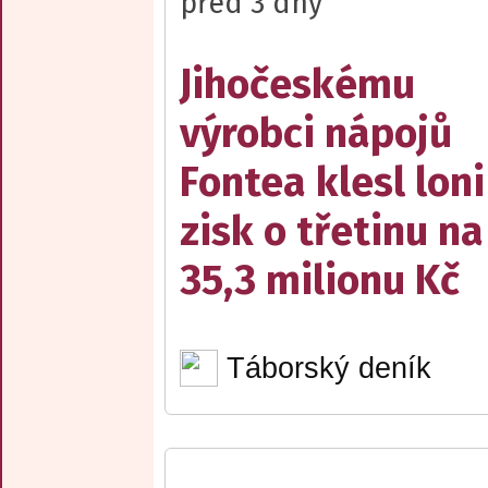
před 3 dny
Jihočeskému
výrobci nápojů
Fontea klesl loni
zisk o třetinu na
35,3 milionu Kč
Táborský deník