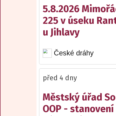
5.8.2026 Mimořá
225 v úseku Rant
u Jihlavy
České dráhy
před 4 dny
Městský úřad Sob
OOP - stanovení 