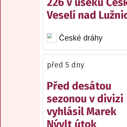
226 v úseku Česk
Veselí nad Lužnic
České dráhy
před 5 dny
Před desátou
sezonou v divizi
vyhlásil Marek
Nývlt útok