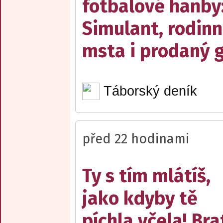
fotbalové hanby
Simulant, rodin
msta i prodaný g
Táborský deník
před 22 hodinami
Ty s tím mlátíš,
jako kdyby tě
píchla včela! Bra