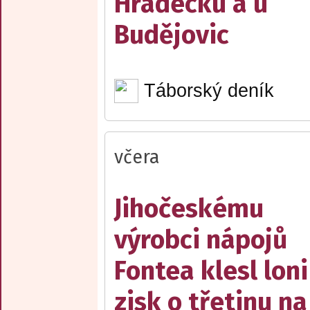
Hradecku a u
Budějovic
Táborský deník
včera
Jihočeskému
výrobci nápojů
Fontea klesl loni
zisk o třetinu na