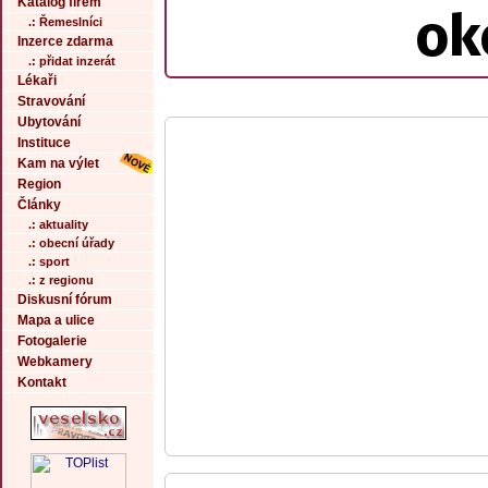
Katalog firem
ok
.: Řemeslníci
Inzerce zdarma
.: přidat inzerát
Lékaři
Stravování
Ubytování
Instituce
Kam na výlet
Region
Články
.: aktuality
.: obecní úřady
.: sport
.: z regionu
Diskusní fórum
Mapa a ulice
Fotogalerie
Webkamery
Kontakt