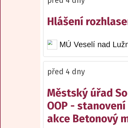
před 4 dny
Hlášení rozhlase
MÚ Veselí nad Lužn
před 4 dny
Městský úřad Sob
OOP - stanovení 
akce Betonový m