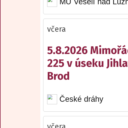
MÚ Veselí nad Lužn
včera
5.8.2026 Mimořá
225 v úseku Jihl
Brod
České dráhy
včera