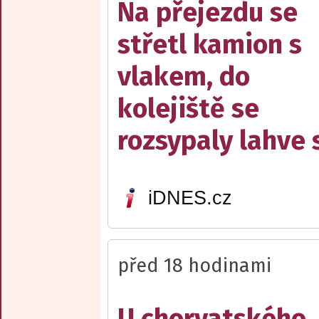
Na přejezdu se
střetl kamion s
vlakem, do
kolejiště se
rozsypaly lahve 
iDNES.cz
před 18 hodinami
U chorvatského