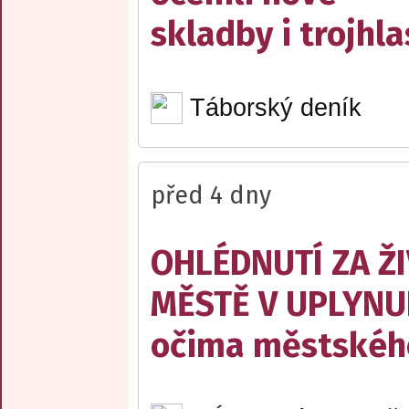
skladby i trojhla
Táborský deník
před 4 dny
OHLÉDNUTÍ ZA Ž
MĚSTĚ V UPLYNU
očima městskéh