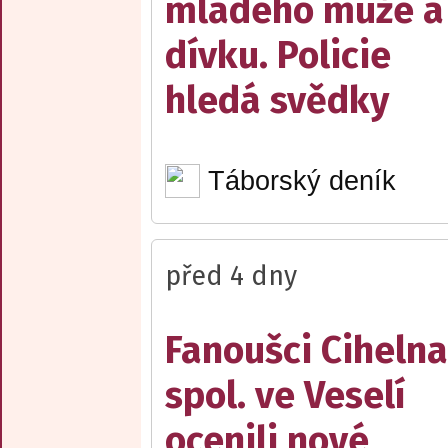
mladého muže a
dívku. Policie
hledá svědky
Táborský deník
před 4 dny
Fanoušci Cihelna
spol. ve Veselí
ocenili nové