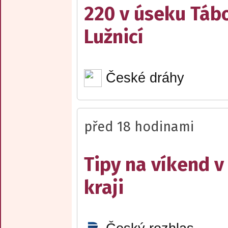
220 v úseku Tábo
Lužnicí
České dráhy
před 18 hodinami
Tipy na víkend 
kraji