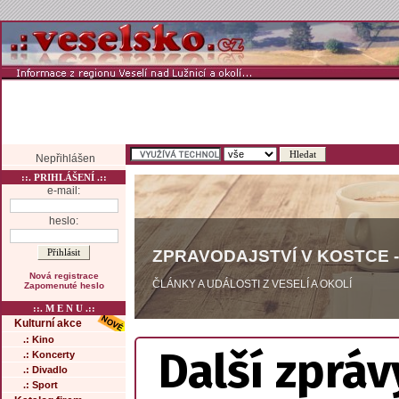
Nepřihlášen
::. PRIHLÁŠENÍ .::
e-mail:
heslo:
ZPRAVODAJSTVÍ V KOSTCE -
Nová registrace
ČLÁNKY A UDÁLOSTI Z VESELÍ A OKOLÍ
Zapomenuté heslo
::. M E N U .::
Kulturní akce
.: Kino
Další zpráv
.: Koncerty
.: Divadlo
.: Sport