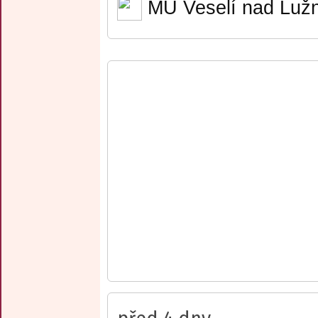
MÚ Veselí nad Lužn