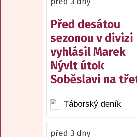
před 3 dny
Před desátou
sezonou v divizi
vyhlásil Marek
Nývlt útok
Soběslavi na třet
Táborský deník
před 3 dny