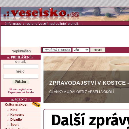
Nepřihlášen
::. PRIHLÁŠENÍ .::
e-mail:
heslo:
ZPRAVODAJSTVÍ V KOSTCE -
Nová registrace
ČLÁNKY A UDÁLOSTI Z VESELÍ A OKOLÍ
Zapomenuté heslo
::. M E N U .::
Kulturní akce
.: Kino
Další zpráv
.: Koncerty
.: Divadlo
.: Sport