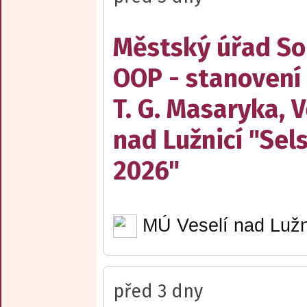
Městský úřad Sob
OOP - stanovení
T. G. Masaryka, V
nad Lužnicí "Sel
2026"
MÚ Veselí nad Lužn
před 3 dny