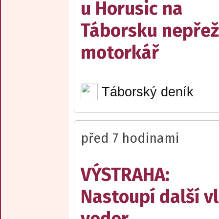
u Horusic na
Táborsku nepřež
motorkář
Táborský deník
před 7 hodinami
VÝSTRAHA:
Nastoupí další v
veder.