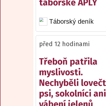
táborské APLY
Táborský deník
před 12 hodinami
Třeboň patřila
myslivosti.
Nechyběli lovečt
psi, sokolníci ani
vábení jelenů