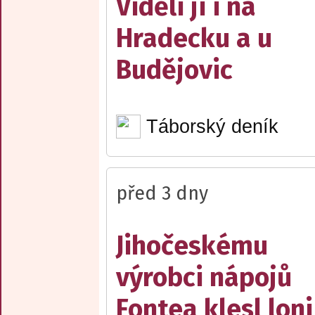
Viděli ji i na
Hradecku a u
Budějovic
Táborský deník
před 3 dny
Jihočeskému
výrobci nápojů
Fontea klesl loni