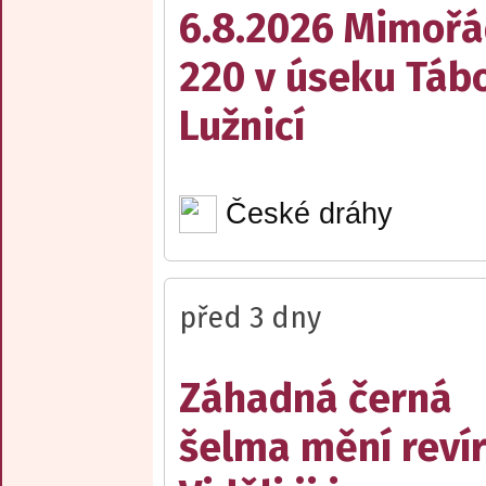
6.8.2026 Mimořá
220 v úseku Tábo
Lužnicí
České dráhy
před 3 dny
Záhadná černá
šelma mění reví