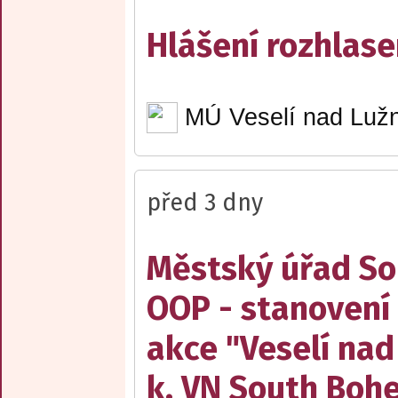
Hlášení rozhlase
MÚ Veselí nad Lužn
před 3 dny
Městský úřad Sob
OOP - stanovení 
akce "Veselí nad
k. VN South Boh