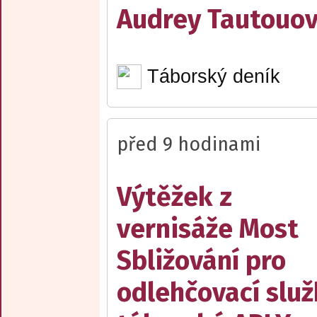
Audrey Tautouo
Táborský deník
před 9 hodinami
Výtěžek z
vernisáže Most
Sbližování pro
odlehčovací slu