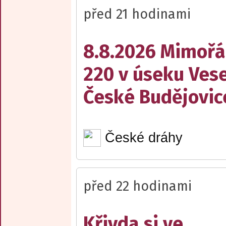
před 21 hodinami
8.8.2026 Mimořá
220 v úseku Vese
České Budějovic
České dráhy
před 22 hodinami
Křivda si ve