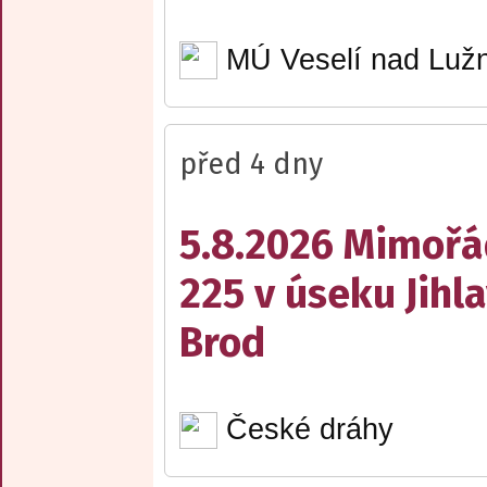
MÚ Veselí nad Lužn
před 4 dny
5.8.2026 Mimořá
225 v úseku Jihl
Brod
České dráhy