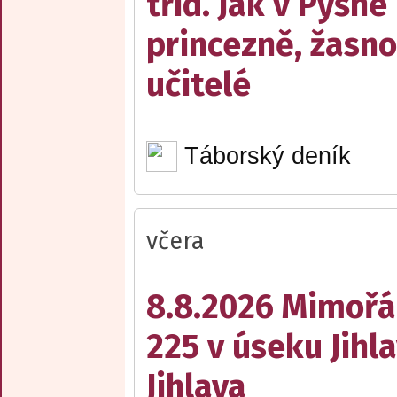
tříd. Jak v Pyšné
princezně, žasn
učitelé
Táborský deník
včera
8.8.2026 Mimořá
225 v úseku Jihl
Jihlava