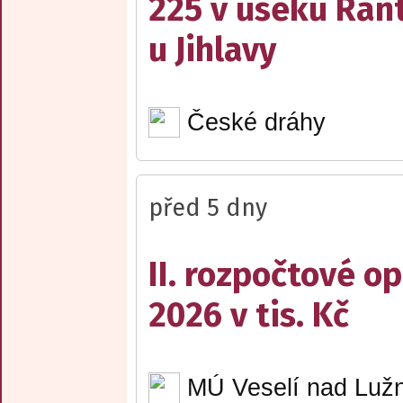
225 v úseku Rant
u Jihlavy
České dráhy
před 5 dny
II. rozpočtové op
2026 v tis. Kč
MÚ Veselí nad Lužn