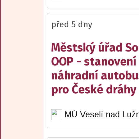
před 5 dny
Městský úřad Sob
OOP - stanovení 
náhradní autobu
pro České dráhy a
MÚ Veselí nad Lužn