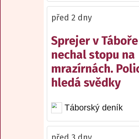
před 2 dny
Sprejer v Táboře
nechal stopu na
mrazírnách. Poli
hledá svědky
Táborský deník
před 3 dny