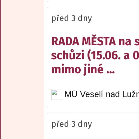
před 3 dny
RADA MĚSTA na sv
schůzi (15.06. a 
mimo jiné ...
MÚ Veselí nad Lužn
před 3 dny