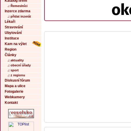
Katalog firem
ok
.: Řemeslníci
Inzerce zdarma
.: přidat inzerát
Lékaři
Stravování
Ubytování
Instituce
Kam na výlet
Region
Články
.: aktuality
.: obecní úřady
.: sport
.: z regionu
Diskusní fórum
Mapa a ulice
Fotogalerie
Webkamery
Kontakt