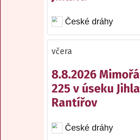
České dráhy
včera
8.8.2026 Mimořá
225 v úseku Jihl
Rantířov
České dráhy