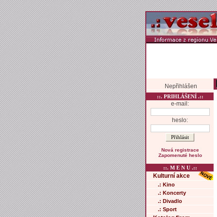
Nepřihlášen
::. PRIHLÁŠENÍ .::
e-mail:
heslo:
Nová registrace
Zapomenuté heslo
::. M E N U .::
Kulturní akce
.: Kino
.: Koncerty
.: Divadlo
.: Sport