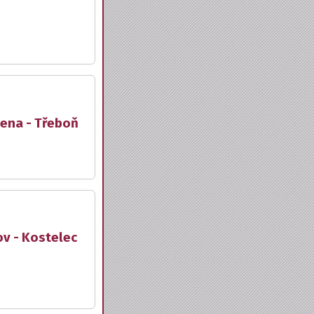
lena - Třeboň
ov - Kostelec