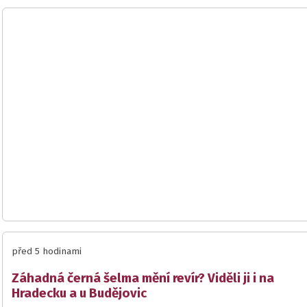
před 5 hodinami
Záhadná černá šelma mění revír? Viděli ji i na
Hradecku a u Budějovic