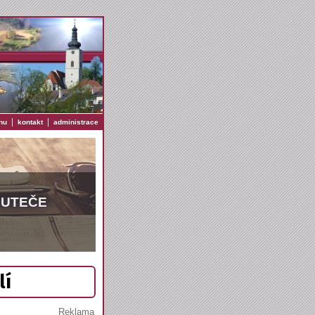
|
|
nu
kontakt
administrace
EUTEČE
lí
Reklama