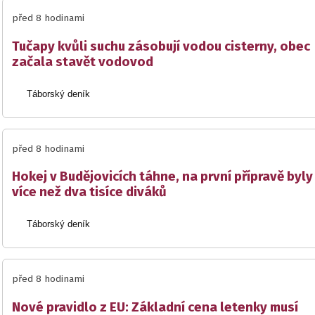
před 8 hodinami
Tučapy kvůli suchu zásobují vodou cisterny, obec
začala stavět vodovod
Táborský deník
před 8 hodinami
Hokej v Budějovicích táhne, na první přípravě byly
více než dva tisíce diváků
Táborský deník
před 8 hodinami
Nové pravidlo z EU: Základní cena letenky musí