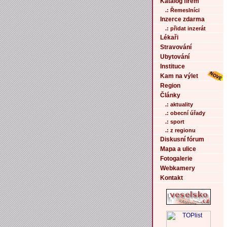
Katalog firem
.: Řemeslníci
Inzerce zdarma
.: přidat inzerát
Lékaři
Stravování
Ubytování
Instituce
Kam na výlet
Region
Články
.: aktuality
.: obecní úřady
.: sport
.: z regionu
Diskusní fórum
Mapa a ulice
Fotogalerie
Webkamery
Kontakt