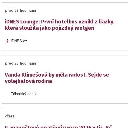
před 23 hodinami
iDNES Lounge: První hotelbus vznikl z liazky,
která sloužila jako pojízdný rentgen
iDNES.cz
před 23 hodinami
Vanda Klimešová by měla radost. Sejde se
volejbalová rodina
Táborský deník
včera
II. rozpočtové opatření v roce 2026 v tis. Kč