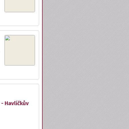
 - Havlíčkův