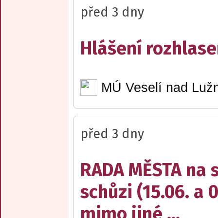
před 3 dny
Hlášení rozhlase
MÚ Veselí nad Lužn
před 3 dny
RADA MĚSTA na sv
schůzi (15.06. a 
mimo jiné ...