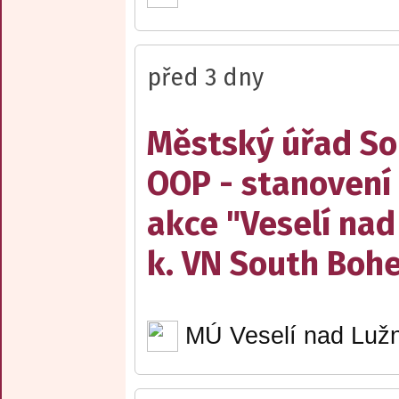
před 3 dny
Městský úřad Sob
OOP - stanovení 
akce "Veselí nad
k. VN South Boh
MÚ Veselí nad Lužn