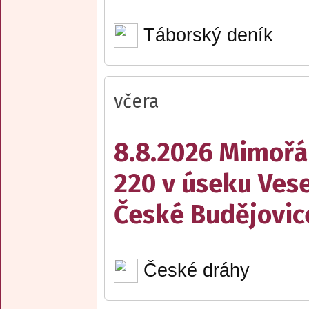
Táborský deník
včera
8.8.2026 Mimořá
220 v úseku Vese
České Budějovic
České dráhy