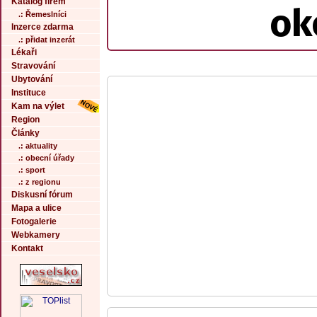
Katalog firem
ok
.: Řemeslníci
Inzerce zdarma
.: přidat inzerát
Lékaři
Stravování
Ubytování
Instituce
Kam na výlet
Region
Články
.: aktuality
.: obecní úřady
.: sport
.: z regionu
Diskusní fórum
Mapa a ulice
Fotogalerie
Webkamery
Kontakt