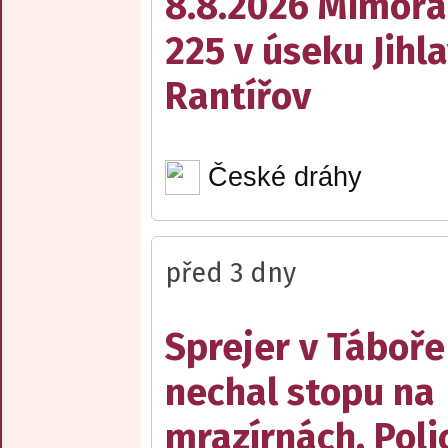
8.8.2026 Mimořá
225 v úseku Jihl
Rantířov
České dráhy
před 3 dny
Sprejer v Táboře
nechal stopu na
mrazírnách. Poli