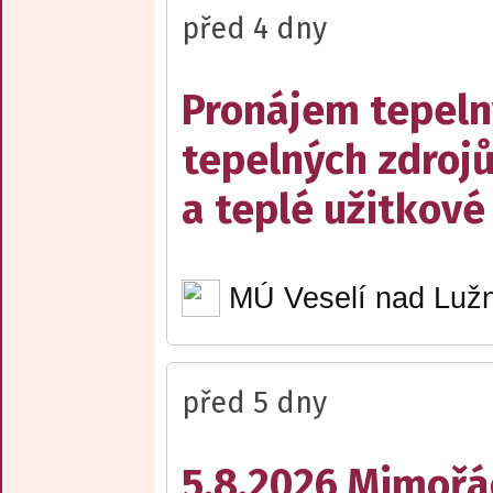
před 4 dny
Pronájem tepelný
tepelných zdrojů
a teplé užitkové
MÚ Veselí nad Lužn
před 5 dny
5.8.2026 Mimořá