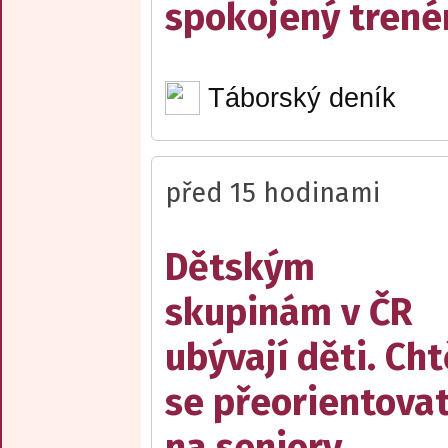
spokojený trené
Táborský deník
před 15 hodinami
Dětským
skupinám v ČR
ubývají děti. Cht
se přeorientova
na seniory