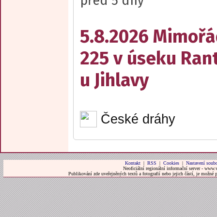
před 5 dny
5.8.2026 Mimořá
225 v úseku Rant
u Jihlavy
České dráhy
Kontakt
|
RSS
|
Cookies
|
Nastavení soubo
Neoficiální regionální informační server - www.
Publikování zde uveřejněných textů a fotografií nebo jejich částí, je možné