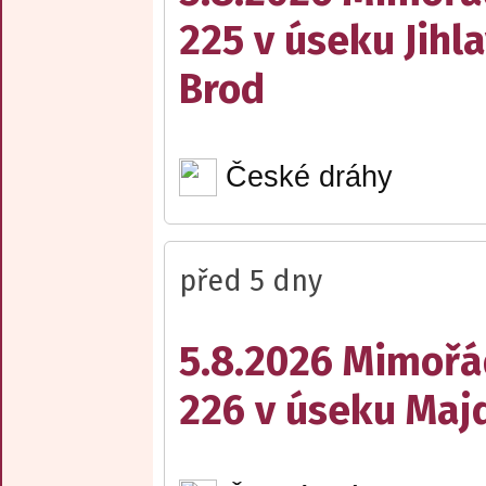
225 v úseku Jihl
Brod
České dráhy
před 5 dny
5.8.2026 Mimořá
226 v úseku Maj