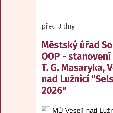
před 3 dny
Městský úřad Sob
OOP - stanovení
T. G. Masaryka, V
nad Lužnicí "Sel
2026"
MÚ Veselí nad Lužn