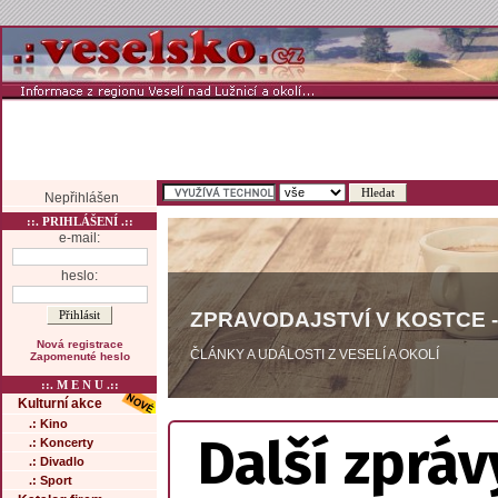
Nepřihlášen
::. PRIHLÁŠENÍ .::
e-mail:
heslo:
ZPRAVODAJSTVÍ V KOSTCE -
Nová registrace
ČLÁNKY A UDÁLOSTI Z VESELÍ A OKOLÍ
Zapomenuté heslo
::. M E N U .::
Kulturní akce
.: Kino
Další zpráv
.: Koncerty
.: Divadlo
.: Sport