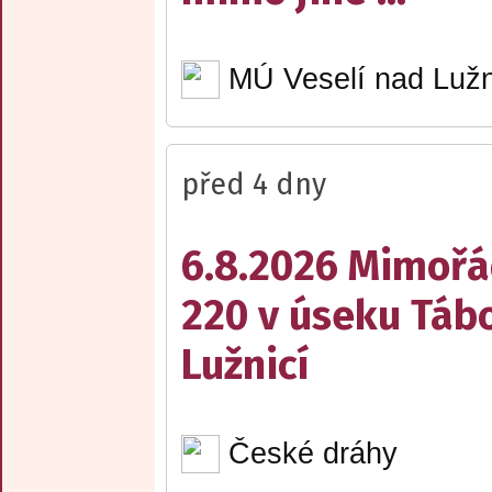
MÚ Veselí nad Lužn
před 4 dny
6.8.2026 Mimořá
220 v úseku Tábo
Lužnicí
České dráhy